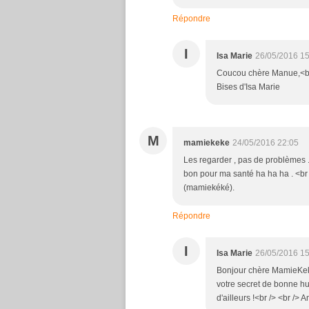
Répondre
I
Isa Marie
26/05/2016 15
Coucou chère Manue,<br />
Bises d'Isa Marie
M
mamiekeke
24/05/2016 22:05
Les regarder , pas de problèmes .
bon pour ma santé ha ha ha . <br 
(mamiekéké).
Répondre
I
Isa Marie
26/05/2016 15
Bonjour chère MamieKeke 
votre secret de bonne h
d'ailleurs !<br /> <br /> 