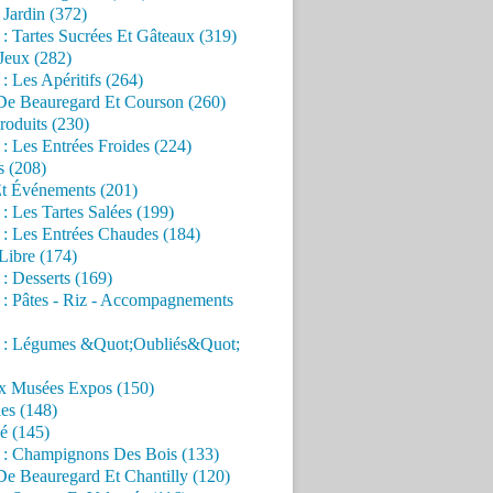
Jardin (372)
 : Tartes Sucrées Et Gâteaux (319)
Jeux (282)
 : Les Apéritifs (264)
 De Beauregard Et Courson (260)
roduits (230)
 : Les Entrées Froides (224)
s (208)
Et Événements (201)
 : Les Tartes Salées (199)
 : Les Entrées Chaudes (184)
Libre (174)
 : Desserts (169)
 : Pâtes - Riz - Accompagnements
s : Légumes &Quot;Oubliés&Quot;
x Musées Expos (150)
es (148)
é (145)
s : Champignons Des Bois (133)
De Beauregard Et Chantilly (120)