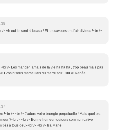
:38
 Ah oui ils sont si beaux ! Et les saveurs ont l'air divines !<br />
 <br /> Les manger jamais de la vie ha ha ha , trop beau mais pas
/> Gros bisous marseillais du mardi soir . <br /> Renée
:37
!<br /> <br /> J'adore votre énergie perpétuelle ! Mais quel est
umeur ?<br /> <br /> Bonne humeur toujours communicative
Amitiés à tous deux<br /> <br /> Isa Marie