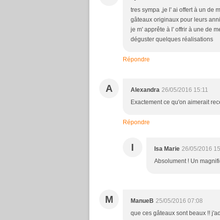
tres sympa ,je l' ai offert à un de
gâteaux originaux pour leurs anniv
je m' apprête à l' offrir à une de 
déguster quelques réalisations
Répondre
A
Alexandra
26/05/2016 15:11
Exactement ce qu'on aimerait rece
Répondre
I
Isa Marie
26/05/2016 15
Absolument ! Un magnifiq
M
ManueB
25/05/2016 07:08
que ces gâteaux sont beaux !! j'ad