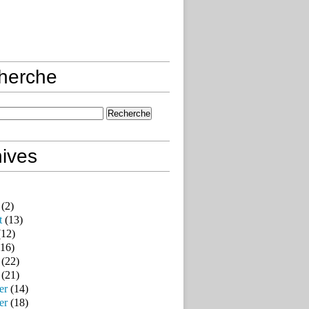
herche
ives
(2)
t
(13)
12)
16)
(22)
(21)
er
(14)
er
(18)