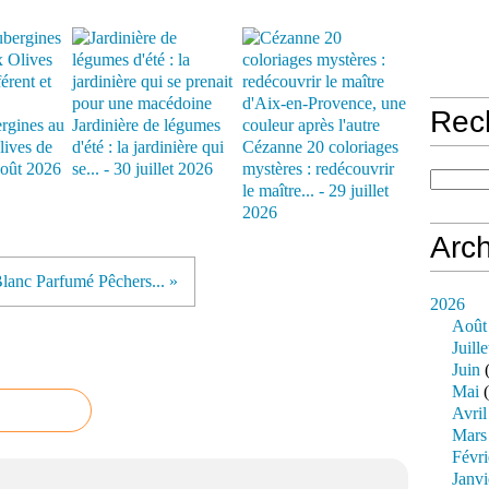
Rec
rgines au
Jardinière de légumes
lives de
d'été : la jardinière qui
Cézanne 20 coloriages
août 2026
se... - 30 juillet 2026
mystères : redécouvrir
le maître... - 29 juillet
2026
Arch
lanc Parfumé Pêchers... »
2026
Août
Juille
Juin
(
Mai
(
Avril
Mars
Févri
Janvi