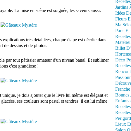
Recettes
Jardins 
yable. La mise en scène est soignée, les saveurs aussi.
Idées De
Fleurs E
Ma Séle
Paris Et
Recettes
s explications très détaillées, chaque étape est décrite dans
Matériel
ort de dessins et de photos.
Billet D
Hortens
Déco Po
le par tout pâtissier amateur d'un niveau banal. Et sublimer
Recettes
tions c'est grandiose !
Rencont
Passionn
Découve
Franche
Bonnes 
t unique, je dois ajouter que le livre lui même est élégant et
Enfants 
 glacées, ses couleurs sont pastel et tendres, il est lui même
Recettes
Recettes
Perigord
Lieux Et
Salon Om