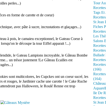
Tour Au 
illes perles...)
Recettes
Tags Et 
èces en forme de carotte et de coeur)
Recettes
St Jean
Fiches P
hnique, avec pâte à sucre, incrustations et glaçages...)
Recettes
Les Thé
âteau à pois, le camaieu exceptionnel, le Gateau Coeur à
Salons 
 lorsqu'on le découpe la tour Eiffel apparait !...)
Recettes
Recettes
Ballade 
splendide, le Gateau Lampions incroyable, le Gâteau Bombe
Recettes
rme... un trésor justement !Le Gâteau Ecailles est
Recettes
agées...)
(166)
Recette
kies sont multicolores, les Cupckes ont un coeur sucré, les
(164)
es et rouges, le Jardinier cache une carotte ! le Cake Ruche
Château
 n'attendront pas Halloween, le Roulé Renne est trop
Aquarell
Ile De R
Recette
St Jean 