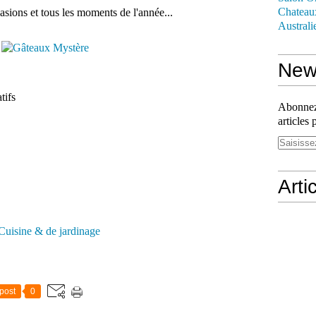
Chateau
asions et tous les moments de l'année...
Australi
News
tifs
Abonnez-
articles 
Arti
Cuisine & de jardinage
post
0