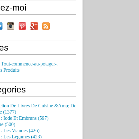
vez-moi
es
 Tout-commence-au-potager-.
s Produits
égories
ction De Livres De Cuisine &Amp; De
e (1377)
 : Iode Et Embruns (597)
ue (500)
 : Les Viandes (426)
 : Les Légumes (423)