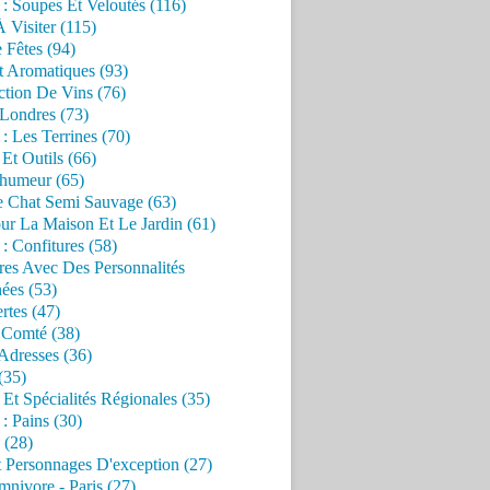
 : Soupes Et Veloutés (116)
À Visiter (115)
 Fêtes (94)
t Aromatiques (93)
ction De Vins (76)
 Londres (73)
 : Les Terrines (70)
 Et Outils (66)
'humeur (65)
e Chat Semi Sauvage (63)
ur La Maison Et Le Jardin (61)
 : Confitures (58)
res Avec Des Personnalités
ées (53)
rtes (47)
 Comté (38)
Adresses (36)
(35)
 Et Spécialités Régionales (35)
 : Pains (30)
 (28)
 Personnages D'exception (27)
nivore - Paris (27)