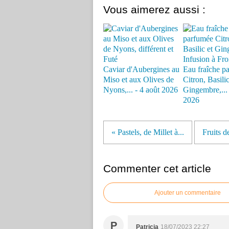
Vous aimerez aussi :
Caviar d'Aubergines au
Eau fraîche p
Miso et aux Olives de
Citron, Basilic
Nyons,... - 4 août 2026
Gingembre,... -
2026
« Pastels, de Millet à...
Fruits d
Commenter cet article
Ajouter un commentaire
P
Patricia
18/07/2023 22:27