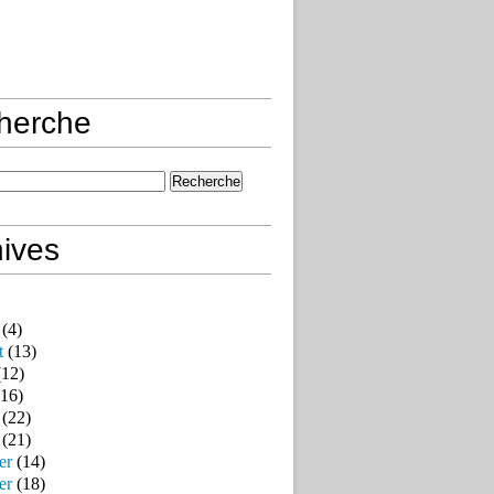
herche
ives
(4)
t
(13)
12)
16)
(22)
(21)
er
(14)
er
(18)