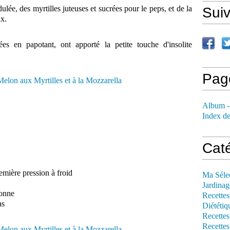
idulée, des myrtilles juteuses et sucrées pour le peps, et de la
Sui
ux.
es en papotant, ont apporté la petite touche d'insolite
Pag
Album -
Index de
Cat
emière pression à froid
Ma Séle
Jardinag
lonne
Recettes
as
Diététiq
Recettes
Recettes