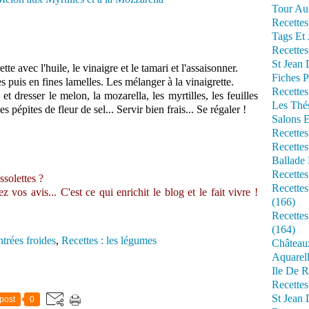
Tour Au 
Recettes
Tags Et 
Recettes
St Jean
tte avec l'huile, le vinaigre et le tamari et l'assaisonner.
Fiches P
 puis en fines lamelles. Les mélanger à la vinaigrette.
Recettes
t dresser le melon, la mozarella, les myrtilles, les feuilles
Les Thé
 pépites de fleur de sel... Servir bien frais... Se régaler !
Salons 
Recettes
Recettes
Ballade 
Recettes
ssolettes ?
Recettes
vos avis... C'est ce qui enrichit le blog et le fait vivre !
(166)
Recette
(164)
ntrées froides
,
Recettes : les légumes
Château
Aquarell
Ile De R
Recette
St Jean 
post
0