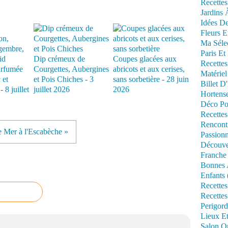
Recettes
Jardins 
Idées De
Fleurs E
Ma Séle
Paris Et
Dip crémeux de
Coupes glacées aux
Recettes
arfumée
Courgettes, Aubergines
abricots et aux cerises,
Matériel
 et
et Pois Chiches - 3
sans sorbetière - 28 juin
Billet D
 8 juillet
juillet 2026
2026
Hortens
Déco Po
Recettes
Rencont
e Mer à l'Escabèche »
Passionn
Découve
Franche
Bonnes 
Enfants 
Recettes
Recettes
Perigord
Lieux Et
Salon Om