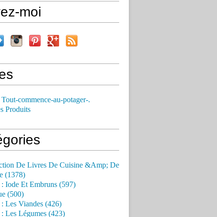
vez-moi
es
 Tout-commence-au-potager-.
s Produits
égories
ction De Livres De Cuisine &Amp; De
e (1378)
 : Iode Et Embruns (597)
ue (500)
 : Les Viandes (426)
 : Les Légumes (423)