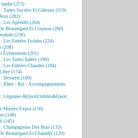
Jardin (373)
 : Tartes Sucrées Et Gâteaux (319)
Jeux (282)
 : Les Apéritifs (264)
 De Beauregard Et Courson (260)
roduits (230)
 : Les Entrées Froides (224)
s (208)
Et Événements (201)
 : Les Tartes Salées (199)
 : Les Entrées Chaudes (184)
Libre (174)
 : Desserts (169)
 : Pâtes - Riz - Accompagnements
s : Légumes &Quot;Oubliés&Quot;
x Musées Expos (150)
es (148)
é (145)
s : Champignons Des Bois (133)
De Beauregard Et Chantilly (120)