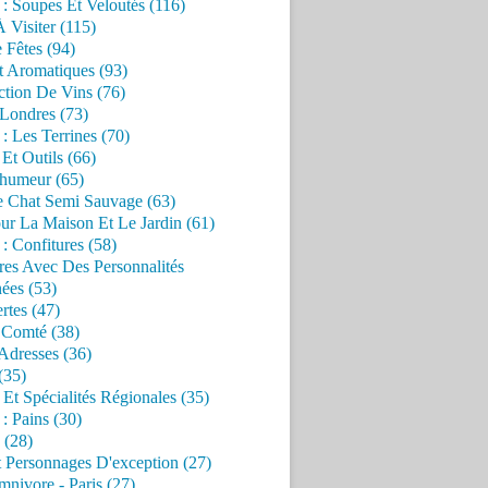
 : Soupes Et Veloutés (116)
À Visiter (115)
 Fêtes (94)
t Aromatiques (93)
ction De Vins (76)
 Londres (73)
 : Les Terrines (70)
 Et Outils (66)
'humeur (65)
e Chat Semi Sauvage (63)
ur La Maison Et Le Jardin (61)
 : Confitures (58)
res Avec Des Personnalités
ées (53)
rtes (47)
 Comté (38)
Adresses (36)
(35)
 Et Spécialités Régionales (35)
 : Pains (30)
 (28)
 Personnages D'exception (27)
nivore - Paris (27)