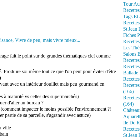
Tour Au 
Recettes
Tags Et 
Recettes
St Jean
Fiches P
Recettes
Les Thé
Salons 
uvrage fait le point sur de grandes thématiques clef comme
Recettes
Recettes
lité. Produire soi même tout ce que l'on peut pour éviter d'être
Ballade 
)
Recettes
ovant avec un intérieur douillet mais peu gourmand en
Recettes
(166)
lies à maturité vs celles des supermarchés)
Recette
uer d'aller au bureau ?
(164)
(comment impacter le moins possible l'environnement ?)
Château
irer partie de sa parcelle, s'agrandir avec astuce)
Aquarell
Ile De R
 ville
Recette
bain
St Jean 