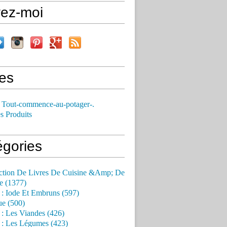
vez-moi
es
 Tout-commence-au-potager-.
s Produits
égories
ction De Livres De Cuisine &Amp; De
e (1377)
 : Iode Et Embruns (597)
ue (500)
 : Les Viandes (426)
 : Les Légumes (423)