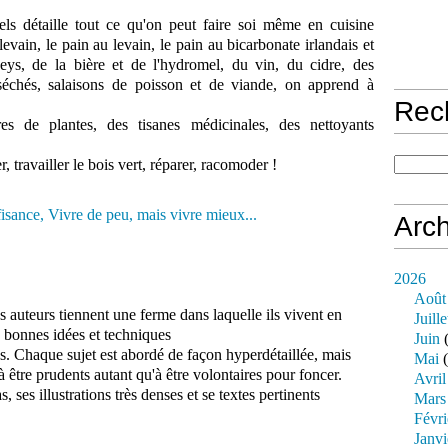
nels détaille tout ce qu'on peut faire soi même en cuisine
evain, le pain au levain, le pain au bicarbonate irlandais et
neys, de la bière et de l'hydromel, du vin, du cidre, des
s séchés, salaisons de poisson et de viande, on apprend à
Rec
es de plantes, des tisanes médicinales, des nettoyants
er, travailler le bois vert, réparer, racomoder !
Arch
2026
Août
 auteurs tiennent une ferme dans laquelle ils vivent en
Juille
es bonnes idées et techniques
Juin
(
es. Chaque sujet est abordé de façon hyperdétaillée, mais
Mai
(
à être prudents autant qu'à être volontaires pour foncer.
Avril
, ses illustrations très denses et se textes pertinents
Mars
Févri
Janvi