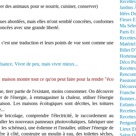
Recettes
er des animaux pour se nourrir, cuisiner, conserver)
Jardins 
Idées De
Fleurs E
iques abordées, mais elles m'ont semblé concrètes, conformes
Ma Séle
noncées avec une grande liberté.
Paris Et
Recettes
s, c'est une traduction et leurs points de vue sont comme une
Matériel
Billet D
Hortens
Déco Po
Recettes
Rencont
 maison montre tout ce qu'on peut faire pour la rendre "éco
Passionn
Découve
ue, tirer partie de l'existant, moins consommer. On découvre
Franche
r de l'énergie, à emmagasiner la chaleur, utiliser l'énergie
Bonnes 
maison. Les maisons écologiques sont décrites, les toitures
Enfants 
...
Recettes
bricolage, comprendre l'électricité, le raccordement au
Recettes
staller les nouveaux panneaux photovoltaïques, fabriquer une
Perigord
es schémas), une éolienne et l'installer, utiliser l'énergie de
Lieux Et
ère à côté, construire un moulin à eau, des toilettes sèches,
Salon Om