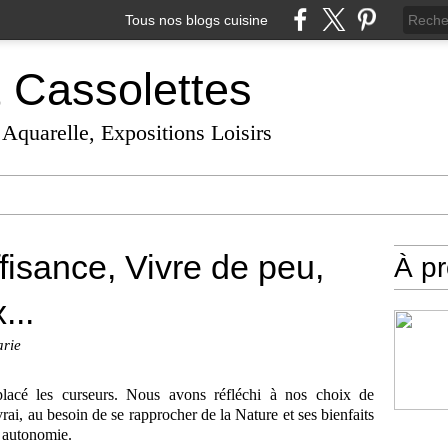
Tous nos blogs cuisine
t Cassolettes
 Aquarelle, Expositions Loisirs
fisance, Vivre de peu,
À p
...
arie
placé les curseurs. Nous avons réfléchi à nos choix de
rai, au besoin de se rapprocher de la Nature et ses bienfaits
n autonomie.