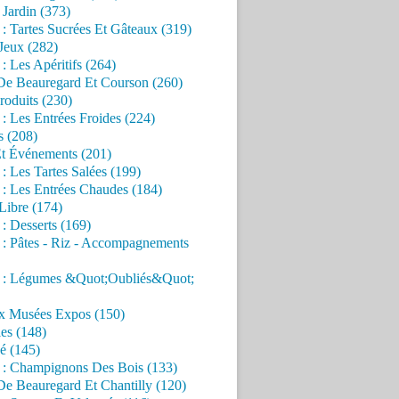
Jardin (373)
 : Tartes Sucrées Et Gâteaux (319)
Jeux (282)
 : Les Apéritifs (264)
 De Beauregard Et Courson (260)
roduits (230)
 : Les Entrées Froides (224)
s (208)
Et Événements (201)
 : Les Tartes Salées (199)
 : Les Entrées Chaudes (184)
Libre (174)
 : Desserts (169)
 : Pâtes - Riz - Accompagnements
s : Légumes &Quot;Oubliés&Quot;
x Musées Expos (150)
es (148)
é (145)
s : Champignons Des Bois (133)
De Beauregard Et Chantilly (120)