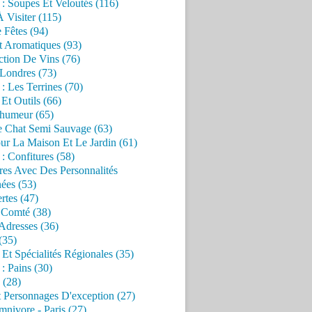
 : Soupes Et Veloutés (116)
À Visiter (115)
 Fêtes (94)
t Aromatiques (93)
ction De Vins (76)
 Londres (73)
 : Les Terrines (70)
 Et Outils (66)
'humeur (65)
e Chat Semi Sauvage (63)
ur La Maison Et Le Jardin (61)
 : Confitures (58)
res Avec Des Personnalités
ées (53)
rtes (47)
 Comté (38)
Adresses (36)
(35)
 Et Spécialités Régionales (35)
 : Pains (30)
 (28)
 Personnages D'exception (27)
nivore - Paris (27)