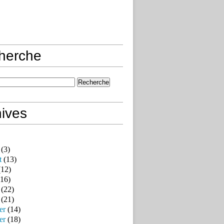
herche
ives
(3)
t
(13)
12)
16)
(22)
(21)
er
(14)
er
(18)