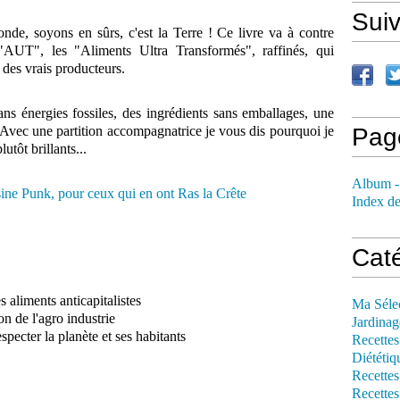
Sui
nde, soyons en sûrs, c'est la Terre ! Ce livre va à contre
"AUT", les "Aliments Ultra Transformés", raffinés, qui
t des vrais producteurs.
ns énergies fossiles, des ingrédients sans emballages, une
.. Avec une partition accompagnatrice je vous dis pourquoi je
Pag
utôt brillants...
Album -
Index de
Cat
s aliments anticapitalistes
Ma Séle
n de l'agro industrie
Jardinag
especter la planète et ses habitants
Recettes
Diététiq
Recettes
Recettes