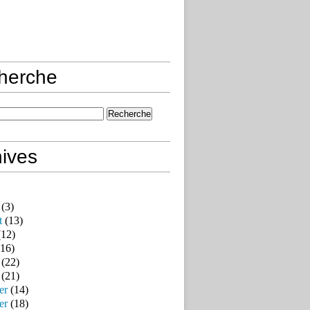
herche
ives
(3)
t
(13)
12)
16)
(22)
(21)
er
(14)
er
(18)