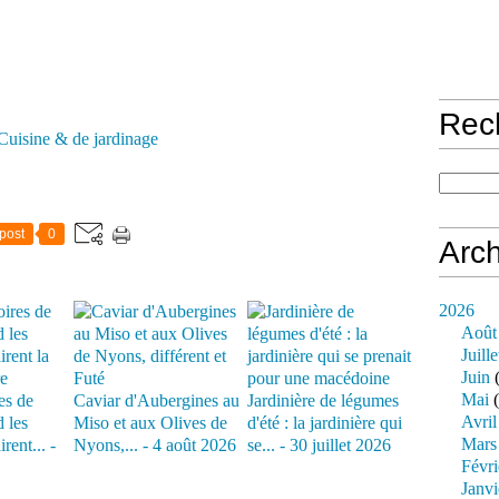
Rec
Cuisine & de jardinage
post
0
Arch
2026
Août
Juille
Juin
(
Mai
(
es de
Caviar d'Aubergines au
Jardinière de légumes
Avril
 les
Miso et aux Olives de
d'été : la jardinière qui
Mars
rent... -
Nyons,... - 4 août 2026
se... - 30 juillet 2026
Févri
Janvi