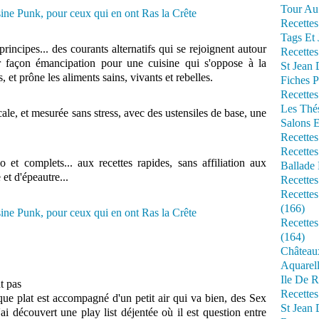
Tour Au 
Recettes
Tags Et 
principes... des courants alternatifs qui se rejoignent autour
Recettes
r façon émancipation pour une cuisine qui s'oppose à la
St Jean
et prône les aliments sains, vivants et rebelles.
Fiches P
Recettes
Les Thé
le, et mesurée sans stress, avec des ustensiles de base, une
Salons 
Recettes
Recettes
 et complets... aux recettes rapides, sans affiliation aux
Ballade 
et d'épeautre...
Recettes
Recettes
(166)
Recette
(164)
Château
Aquarell
Ile De R
nt pas
Recette
que plat est accompagné d'un petit air qui va bien, des Sex
St Jean 
i découvert une play list déjentée où il est question entre