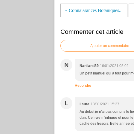
« Connaissances Botaniques...
Commenter cet article
Ajouter un commentaire
N
Naniland89
16/01/2021 05:02
Un petit manuel qui a tout pour m
Répondre
L
Laura
13/01/2021 15:27
Au début je n'ai pas compris le lie
clair. Ce livre m'intrigue et pour le
cache des trésors. Belle année et 