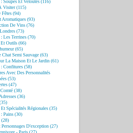
 : Soupes Et Veloutés (116)
À Visiter (115)
 Fêtes (94)
t Aromatiques (93)
ction De Vins (76)
 Londres (73)
 : Les Terrines (70)
 Et Outils (66)
'humeur (65)
e Chat Semi Sauvage (63)
ur La Maison Et Le Jardin (61)
 : Confitures (58)
res Avec Des Personnalités
ées (53)
rtes (47)
 Comté (38)
Adresses (36)
(35)
 Et Spécialités Régionales (35)
 : Pains (30)
 (28)
 Personnages D'exception (27)
nivore - Paris (27)