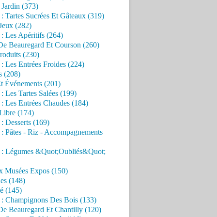
Jardin (373)
 : Tartes Sucrées Et Gâteaux (319)
Jeux (282)
 : Les Apéritifs (264)
 De Beauregard Et Courson (260)
roduits (230)
 : Les Entrées Froides (224)
s (208)
Et Événements (201)
 : Les Tartes Salées (199)
 : Les Entrées Chaudes (184)
Libre (174)
 : Desserts (169)
 : Pâtes - Riz - Accompagnements
s : Légumes &Quot;Oubliés&Quot;
x Musées Expos (150)
es (148)
é (145)
s : Champignons Des Bois (133)
De Beauregard Et Chantilly (120)