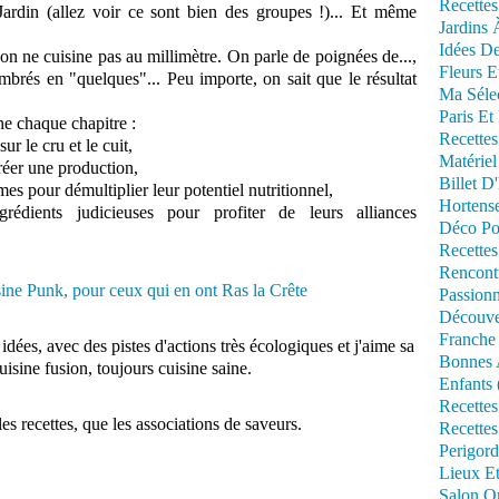
Recettes
Jardin (allez voir ce sont bien des groupes !)... Et même
Jardins 
Idées De
on ne cuisine pas au millimètre. On parle de poignées de...,
Fleurs E
ombrés en "quelques"... Peu importe, on sait que le résultat
Ma Séle
Paris Et
e chaque chapitre :
Recettes
ur le cru et le cuit,
Matériel
réer une production,
Billet D
umes pour démultiplier leur potentiel nutritionnel,
Hortens
ngrédients judicieuses pour profiter de leurs alliances
Déco Po
Recettes
Rencont
Passionn
Découve
Franche
dées, avec des pistes d'actions très écologiques et j'aime sa
Bonnes 
cuisine fusion, toujours cuisine saine.
Enfants 
Recettes
 les recettes, que les associations de saveurs.
Recettes
Perigord
Lieux Et
Salon Om