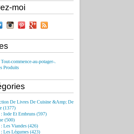
vez-moi
es
 Tout-commence-au-potager-.
s Produits
égories
ction De Livres De Cuisine &Amp; De
e (1377)
 : Iode Et Embruns (597)
ue (500)
 : Les Viandes (426)
 : Les Légumes (423)