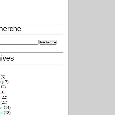
herche
ives
(3)
t
(13)
12)
16)
(22)
(21)
er
(14)
er
(18)