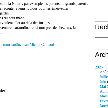
ion de la Nature, par exemple les parents ou grands parents,
à raconter à leurs loulous pour les émerveiller
jardin
ms du petit matin
 veulent aller au delà des images...
Rec
venture extraordinaire, là tout près de chez eux, la nuit,
din
Arch
2026
Août
Juille
Juin
(
Mai
(
ndre
Avril
Mars
Févri
Janvi