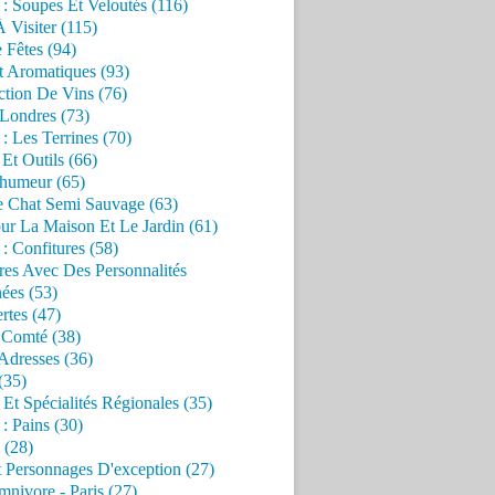
 : Soupes Et Veloutés (116)
À Visiter (115)
 Fêtes (94)
t Aromatiques (93)
ction De Vins (76)
 Londres (73)
 : Les Terrines (70)
 Et Outils (66)
'humeur (65)
e Chat Semi Sauvage (63)
ur La Maison Et Le Jardin (61)
 : Confitures (58)
res Avec Des Personnalités
ées (53)
rtes (47)
 Comté (38)
Adresses (36)
(35)
 Et Spécialités Régionales (35)
 : Pains (30)
 (28)
 Personnages D'exception (27)
nivore - Paris (27)