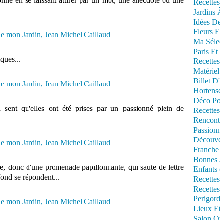
nne en se laissant attirer par un mot, une anecdote ou une
Recettes
Jardins 
Idées De
Fleurs E
Ma Séle
Paris Et
ques...
Recettes
Matériel
Billet D
Hortens
Déco Po
n sent qu'elles ont été prises par un passionné plein de
Recettes
Rencont
Passionn
Découve
Franche
Bonnes 
ire, donc d'une promenade papillonnante, qui saute de lettre
Enfants 
 fond se répondent...
Recettes
Recettes
Perigord
Lieux Et
Salon Om