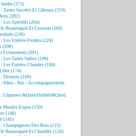
Jardin (373)
 : Tartes Sucrées Et Gâteaux (319)
Jeux (282)
 : Les Apéritifs (264)
 De Beauregard Et Courson (260)
roduits (230)
 : Les Entrées Froides (224)
s (208)
Et Événements (201)
 : Les Tartes Salées (199)
 : Les Entrées Chaudes (184)
Libre (174)
 : Desserts (169)
 : Pâtes - Riz - Accompagnements
s : Légumes &Quot;Oubliés&Quot;
x Musées Expos (150)
es (148)
é (145)
s : Champignons Des Bois (133)
De Beauregard Et Chantilly (120)