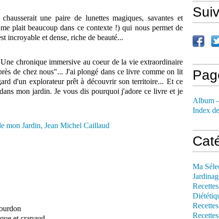
Sui
ausserait une paire de lunettes magiques, savantes et
il me plait beaucoup dans ce contexte !) qui nous permet de
t incroyable et dense, riche de beauté...
 "Une chronique immersive au coeur de la vie extraordinaire
près de chez nous"... J'ai plongé dans ce livre comme on lit
Pag
gard d'un explorateur prêt à découvrir son territoire... Et ce
, dans mon jardin. Je vous dis pourquoi j'adore ce livre et je
Album -
Index de
Cat
Ma Séle
Jardinag
Recettes
Diététiq
Recettes
bourdon
Recettes
que et crapaud