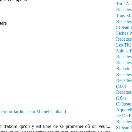
Tour Au 
Recettes
Tags Et 
Recettes
tère
St Jean
Fiches P
Recettes
Les Thé
Salons 
Recettes
Recettes
Ballade 
Recettes
Recettes
(166)
Recette
(164)
Château
Aquarell
Ile De R
Recette
ut d'abord qu'on y est libre de se promener où on veut...
St Jean 