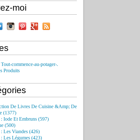
vez-moi
es
 Tout-commence-au-potager-.
s Produits
égories
ction De Livres De Cuisine &Amp; De
e (1377)
 : Iode Et Embruns (597)
ue (500)
 : Les Viandes (426)
 : Les Légumes (423)