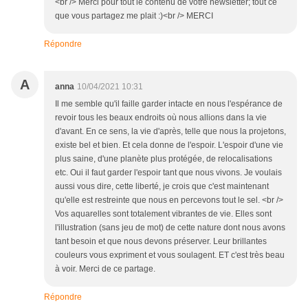
<br /> Merci pour tout le contenu de votre newsletter; tout ce
que vous partagez me plait :)<br /> MERCI
Répondre
A
anna
10/04/2021 10:31
Il me semble qu'il faille garder intacte en nous l'espérance de
revoir tous les beaux endroits où nous allions dans la vie
d'avant. En ce sens, la vie d'après, telle que nous la projetons,
existe bel et bien. Et cela donne de l'espoir. L'espoir d'une vie
plus saine, d'une planète plus protégée, de relocalisations
etc. Oui il faut garder l'espoir tant que nous vivons. Je voulais
aussi vous dire, cette liberté, je crois que c'est maintenant
qu'elle est restreinte que nous en percevons tout le sel. <br />
Vos aquarelles sont totalement vibrantes de vie. Elles sont
l'illustration (sans jeu de mot) de cette nature dont nous avons
tant besoin et que nous devons préserver. Leur brillantes
couleurs vous expriment et vous soulagent. ET c'est très beau
à voir. Merci de ce partage.
Répondre