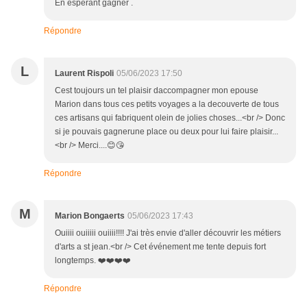
En espérant gagner .
Répondre
L
Laurent Rispoli
05/06/2023 17:50
Cest toujours un tel plaisir daccompagner mon epouse
Marion dans tous ces petits voyages a la decouverte de tous
ces artisans qui fabriquent olein de jolies choses...<br /> Donc
si je pouvais gagnerune place ou deux pour lui faire plaisir...
<br /> Merci....😊😘
Répondre
M
Marion Bongaerts
05/06/2023 17:43
Ouiiii ouiiiii ouiiii!!!! J'ai très envie d'aller découvrir les métiers
d'arts a st jean.<br /> Cet événement me tente depuis fort
longtemps. ❤️❤️❤️❤️
Répondre