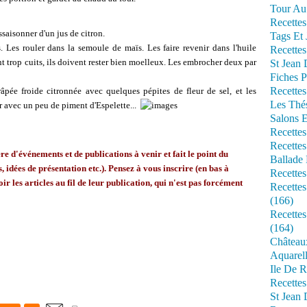
Tour Au 
Recettes
ssaisonner d'un jus de citron.
Tags Et 
 Les rouler dans la semoule de maïs. Les faire revenir dans l'huile
Recettes
ient trop cuits, ils doivent rester bien moelleux. Les embrocher deux par
St Jean
Fiches P
Recettes
 râpée froide citronnée avec quelques pépites de fleur de sel, et les
Les Thé
r avec un peu de piment d'Espelette...
Salons 
Recettes
Recettes
 d'événements et de publications à venir et fait le point du
Ballade 
, idées de présentation etc.). Pensez à vous inscrire (en bas à
Recettes
ir les articles au fil de leur publication, qui n'est pas forcément
Recettes
(166)
Recette
(164)
Château
Aquarell
Ile De R
Recette
St Jean 