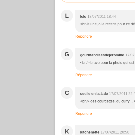
L
lolo
18/07/2011 18:44
<br /> une jolie recette pour ce dé
Répondre
G
gourmandisesdejeromine
17/07
<br /> bravo pour la photo qui est t
Répondre
C
cecile en balade
17/07/2011 22:
<br /> des courgettes, du curry ...
Répondre
K
kitchenette
17/07/2011 20:50