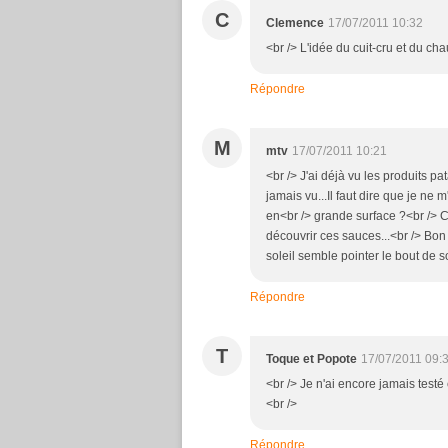
C
Clemence
17/07/2011 10:32
<br /> L'idée du cuit-cru et du cha
Répondre
M
mtv
17/07/2011 10:21
<br /> J'ai déjà vu les produits p
jamais vu...Il faut dire que je ne 
en<br /> grande surface ?<br /> C
découvrir ces sauces...<br /> Bon
soleil semble pointer le bout de s
Répondre
T
Toque et Popote
17/07/2011 09:
<br /> Je n'ai encore jamais testé 
<br />
Répondre