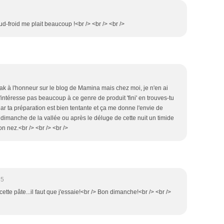
ud-froid me plait beaucoup !<br /> <br /> <br />
atak à l'honneur sur le blog de Mamina mais chez moi, je n'en ai
m'intéresse pas beaucoup à ce genre de produit 'fini' en trouves-tu
ar ta préparation est bien tentante et ça me donne l'envie de
 dimanche de la vallée ou après le déluge de cette nuit un timide
on nez.<br /> <br /> <br />
35
cette pâte...il faut que j'essaie!<br /> Bon dimanche!<br /> <br />