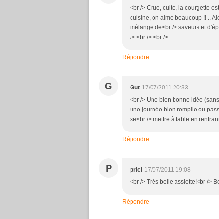
<br /> Crue, cuite, la courgette 
cuisine, on aime beaucoup !! .. Al
mélange de<br /> saveurs et d'épi
/> <br /> <br />
Répondre
G
Gut
17/07/2011 20:33
<br /> Une bien bonne idée (sans b
une journée bien remplie ou passé
se<br /> mettre à table en rentran
Répondre
P
prici
17/07/2011 19:08
<br /> Très belle assiette!<br /> B
Répondre