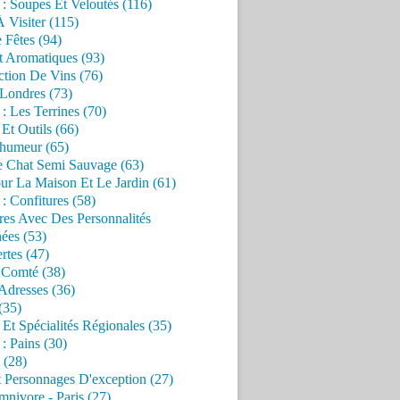
 : Soupes Et Veloutés (116)
À Visiter (115)
 Fêtes (94)
t Aromatiques (93)
ction De Vins (76)
 Londres (73)
 : Les Terrines (70)
 Et Outils (66)
'humeur (65)
e Chat Semi Sauvage (63)
ur La Maison Et Le Jardin (61)
 : Confitures (58)
res Avec Des Personnalités
ées (53)
rtes (47)
 Comté (38)
Adresses (36)
(35)
 Et Spécialités Régionales (35)
 : Pains (30)
 (28)
 Personnages D'exception (27)
nivore - Paris (27)