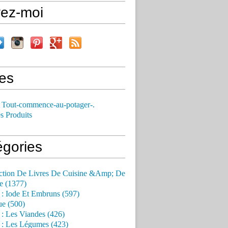
vez-moi
es
 Tout-commence-au-potager-.
s Produits
égories
ction De Livres De Cuisine &Amp; De
e (1377)
 : Iode Et Embruns (597)
ue (500)
 : Les Viandes (426)
 : Les Légumes (423)