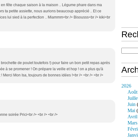
est en fête chaque saison à la maison .. Légume phare dans ma
ors ta petite assiette, nous aurions beaucoup apprécié .. Et ce
ces lui sied à la perfection .. Miammm<br /> Bisousss<br /> kiki<br
Rec
rochette de poulet toutefois !) pour faire un bon petit repas après
Arch
e à se promener ! On prépare la veille et hop ! on a plus qu'à
t ! Merci Mon Isa, toujours de bonnes idées !<br /> <br /> <br />
2026
Août
Juille
Juin
(
Mai
(
onne soirée Prici<br /> <br /> <br />
Avril
Mars
Févri
Janvi