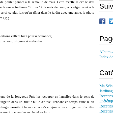
de poulet panées à la semoule de maïs. Cette recette relève le défi
Sui
de la sauce indienne "Korma" à la noix de coco, aux oignons et à la
i servi ce plat lors qu'un dîner dans le jardin avec une amie, la photo
roportions vallent bien pour 4 personnes)
Pag
x de coco, oignons et coriandre
Album -
Index de
Cat
Ma Séle
Jardinag
Recettes
ens de la longueur. Puis les recouper en lamelles dans le sens de
Diététiq
ourgette dans un filet d'huile d'olive. Pendant ce temps cuire le riz
Recettes
anger ensuite à la sauce Patak's et ajouter les courgettes. Rectifier
Recettes
es portion et garder au chaud au four.