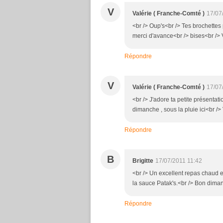
V
Valérie ( Franche-Comté )
17/07
<br /> Oup's<br /> Tes brochettes 
merci d'avance<br /> bises<br /> V
Répondre
V
Valérie ( Franche-Comté )
17/07
<br /> J'adore ta petite présentat
dimanche , sous la pluie ici<br /> 
Répondre
B
Brigitte
17/07/2011 11:42
<br /> Un excellent repas chaud et
la sauce Patak's.<br /> Bon diman
Répondre