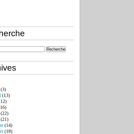
herche
ives
(3)
t
(13)
12)
16)
(22)
(21)
er
(14)
er
(18)