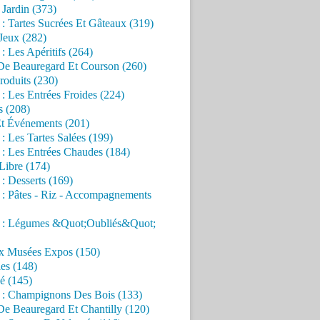
Jardin (373)
 : Tartes Sucrées Et Gâteaux (319)
Jeux (282)
 : Les Apéritifs (264)
 De Beauregard Et Courson (260)
roduits (230)
 : Les Entrées Froides (224)
s (208)
Et Événements (201)
 : Les Tartes Salées (199)
 : Les Entrées Chaudes (184)
Libre (174)
 : Desserts (169)
 : Pâtes - Riz - Accompagnements
s : Légumes &Quot;Oubliés&Quot;
x Musées Expos (150)
es (148)
é (145)
s : Champignons Des Bois (133)
De Beauregard Et Chantilly (120)