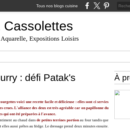
Tous nos blogs cuisine
t Cassolettes
 Aquarelle, Expositions Loisirs
rry : défi Patak's
À p
urgettes voici une recette facile et délicieuse : elles sont ci servies
es crues. L'alliance des deux est très agréable car on papillonne du
tes qui ont été préparées à l'avance.
gentiment au chaud dans
de petites terrines portion
au four tandis que
 elles aussi prêtes au fridge. Le dressage prend deux minutes ensuite.