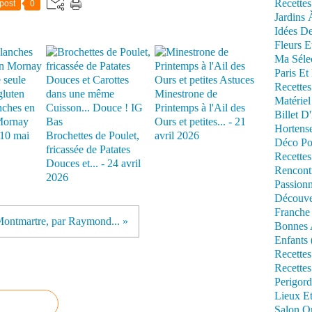
Recettes
post
0
Jardins 
Idées De
Fleurs E
Ma Séle
Paris Et
Recettes
Minestrone de
Matériel
nches en
Printemps à l'Ail des
Billet D
Mornay
Ours et petites... - 21
Hortens
- 10 mai
Brochettes de Poulet,
avril 2026
Déco Po
fricassée de Patates
Recettes
Douces et... - 24 avril
Rencont
2026
Passionn
Découve
Franche
ontmartre, par Raymond... »
Bonnes 
Enfants 
Recettes
Recettes
Perigord
Lieux Et
Salon Om