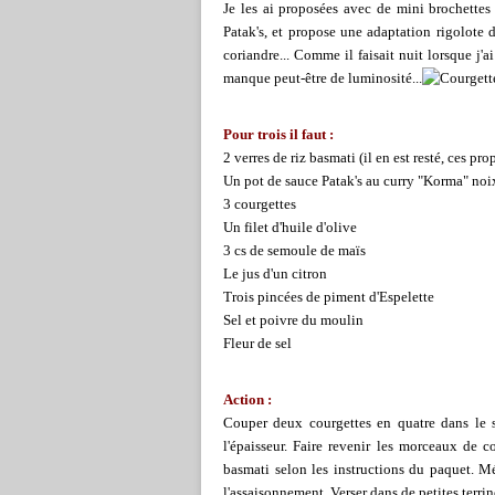
Je les ai proposées avec de mini brochettes 
Patak's, et propose une adaptation rigolote 
coriandre... Comme il faisait nuit lorsque j'a
manque peut-être de luminosité...
Pour trois il faut :
2 verres de riz basmati (il en est resté, ces p
Un pot de sauce Patak's au curry "Korma" noi
3 courgettes
Un filet d'huile d'olive
3 cs de semoule de maïs
Le jus d'un citron
Trois pincées de piment d'Espelette
Sel et poivre du moulin
Fleur de sel
Action :
Couper deux courgettes en quatre dans le s
l'épaisseur. Faire revenir les morceaux de c
basmati selon les instructions du paquet. Mél
l'assaisonnement. Verser dans de petites terrin