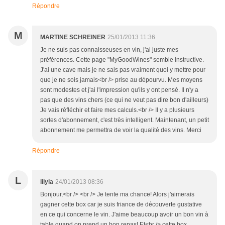
Répondre
M
MARTINE SCHREINER
25/01/2013 11:36
Je ne suis pas connaisseuses en vin, j'ai juste mes
préférences. Cette page "MyGoodWines" semble instructive.
J'ai une cave mais je ne sais pas vraiment quoi y mettre pour
que je ne sois jamais<br /> prise au dépourvu. Mes moyens
sont modestes et j'ai l'impression qu'ils y ont pensé. Il n'y a
pas que des vins chers (ce qui ne veut pas dire bon d'ailleurs)
Je vais réfléchir et faire mes calculs.<br /> Il y a plusieurs
sortes d'abonnement, c'est très intelligent. Maintenant, un petit
abonnement me permettra de voir la qualité des vins. Merci
Répondre
L
lilyla
24/01/2013 08:36
Bonjour,<br /> <br /> Je tente ma chance! Alors j'aimerais
gagner cette box car je suis friance de découverte gustative
en ce qui concerne le vin. J'aime beaucoup avoir un bon vin à
table quand on prend un bon repas! Et<br /> cette box