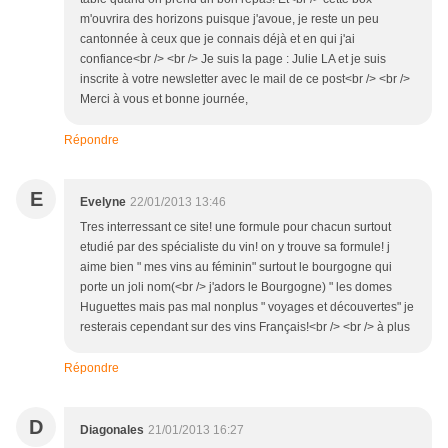
m'ouvrira des horizons puisque j'avoue, je reste un peu
cantonnée à ceux que je connais déjà et en qui j'ai
confiance<br /> <br /> Je suis la page : Julie LA et je suis
inscrite à votre newsletter avec le mail de ce post<br /> <br />
Merci à vous et bonne journée,
Répondre
E
Evelyne
22/01/2013 13:46
Tres interressant ce site! une formule pour chacun surtout
etudié par des spécialiste du vin! on y trouve sa formule! j
aime bien " mes vins au féminin" surtout le bourgogne qui
porte un joli nom(<br /> j'adors le Bourgogne) " les domes
Huguettes mais pas mal nonplus " voyages et découvertes" je
resterais cependant sur des vins Français!<br /> <br /> à plus
Répondre
D
Diagonales
21/01/2013 16:27