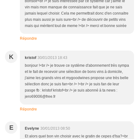
bonsoir<br /> je suis intéressée par ce système car j'aime le
vin mais mon manque de connaissance fait que je ne sais
jamais lequel choisir. Cela me permettrait donc d'en connaitre
plus mais aussi je suis sure<br /> de découvrir de petits vins
mais qui méritent tout de meme !<br /> merci et bonne soirée
Répondre
K
kristof
30/01/2013 18:43
bonjour !<br /> je trouve ce système d'abonnement très sympa
et le fait de recevoir une sélection de bons vins à domicile,
j'aime les grands vins et mygoodwines propose une très belle
sélection donc je suis fan<br /> !<br /> je suis fan de leur
pasge fb : kristof kristof<br /> je suis abonné à ta news :
jero69006@free.fr
Répondre
E
Evelyne
30/01/2013 08:50
Et alors quel bon vin choisir avec le gratin de cepes d'Isa?<br