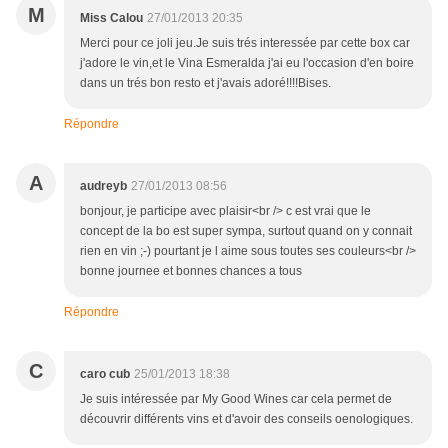
M
Miss Calou
27/01/2013 20:35
Merci pour ce joli jeu.Je suis trés interessée par cette box car
j'adore le vin,et le Vina Esmeralda j'ai eu l'occasion d'en boire
dans un trés bon resto et j'avais adoré!!!!Bises.
Répondre
A
audreyb
27/01/2013 08:56
bonjour, je participe avec plaisir<br /> c est vrai que le
concept de la bo est super sympa, surtout quand on y connait
rien en vin ;-) pourtant je l aime sous toutes ses couleurs<br />
bonne journee et bonnes chances a tous
Répondre
C
caro cub
25/01/2013 18:38
Je suis intéressée par My Good Wines car cela permet de
découvrir différents vins et d'avoir des conseils oenologiques.