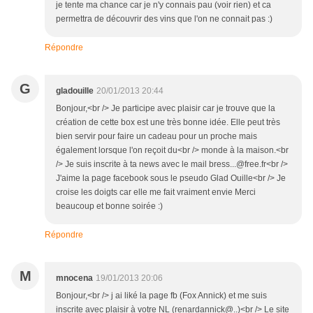
je tente ma chance car je n'y connais pau (voir rien) et ca
permettra de découvrir des vins que l'on ne connait pas :)
Répondre
G
gladouille
20/01/2013 20:44
Bonjour,<br /> Je participe avec plaisir car je trouve que la
création de cette box est une très bonne idée. Elle peut très
bien servir pour faire un cadeau pour un proche mais
également lorsque l'on reçoit du<br /> monde à la maison.<br
/> Je suis inscrite à ta news avec le mail bress...@free.fr<br />
J'aime la page facebook sous le pseudo Glad Ouille<br /> Je
croise les doigts car elle me fait vraiment envie Merci
beaucoup et bonne soirée :)
Répondre
M
mnocena
19/01/2013 20:06
Bonjour,<br /> j ai liké la page fb (Fox Annick) et me suis
inscrite avec plaisir à votre NL (renardannick@..)<br /> Le site