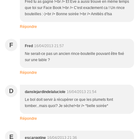
Fred tu as gagné !<br /> Et Eve a aussi trouvé en même temps
que toi sur Face Book !<br /> C'est exactement ca ! Un rince
bouteilles :-)<br /> Bonne soirée !<br /> Amitiés d'Isa
Répondre
F
Fred
16/04/2013 21:57
Ne serait-ce pas un ancien rince-bouteille pouvant être fixé
sur une table ?
Répondre
D
danslejardindelaluciole
16/04/2013 21:54
Le bol doit servir à récupérer ce que les plumets font
tomber...mais quoi? Je sèche!<br /> *belle soirée*
Répondre
E
escargotine
16/04/2013 21:36