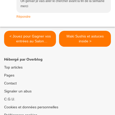
Oh génial! je vais aller le chercher avant la fin de la semaine
merci
Répondre
< Jouez pour Gagner vos
Maki Sushis et astuces
entrées au Salon
inside >
International de l'Agriculture
grâce à Interfel !
Hébergé par Overblog
Top articles
Pages
Contact
Signaler un abus
C.G.U.
Cookies et données personnelles