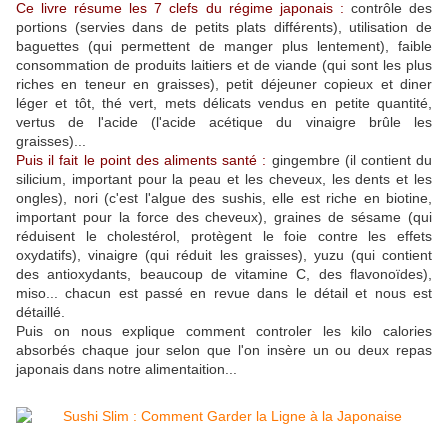
Ce livre résume les 7 clefs du régime japonais :
contrôle des
portions (servies dans de petits plats différents), utilisation de
baguettes (qui permettent de manger plus lentement), faible
consommation de produits laitiers et de viande (qui sont les plus
riches en teneur en graisses), petit déjeuner copieux et diner
léger et tôt, thé vert, mets délicats vendus en petite quantité,
vertus de l'acide (l'acide acétique du vinaigre brûle les
graisses)...
Puis il fait le point des aliments santé :
gingembre (il contient du
silicium, important pour la peau et les cheveux, les dents et les
ongles), nori (c'est l'algue des sushis, elle est riche en biotine,
important pour la force des cheveux), graines de sésame (qui
réduisent le cholestérol, protègent le foie contre les effets
oxydatifs), vinaigre (qui réduit les graisses), yuzu (qui contient
des antioxydants, beaucoup de vitamine C, des flavonoïdes),
miso... chacun est passé en revue dans le détail et nous est
détaillé.
Puis on nous explique comment controler les kilo calories
absorbés chaque jour selon que l'on insère un ou deux repas
japonais dans notre alimentaition...