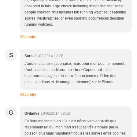
high-quality. Their one of a kind expertise can be obviously
observed in this large choice including things that that some
people creation, this includes fob running watches, deafening
scares, wristwatches, or even sporting occurrences designer
running watches.
Répondre
S
Sara
21/02/2014 12:28
J'adore la cuisine japonaise, mais pour moi, pour le moment,
c'est la cuisine mediterranée.<br /> Cependant il faut
incorporer la sagese du vieux Japon (comme l'idée des
petites portions et de manger lentement)<br /> Bisous.
Répondre
G
Gwladys
19/02/2014 09:52
Ce livre me tente bien ! Je n'est découvert les sushi que
récemment (et oui mon mari n'est pas très emballé par le
poisson cru) mais maintenant toutes les sorties entre copines