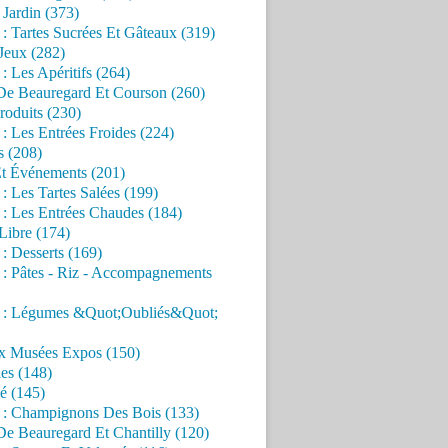
Jardin (373)
 : Tartes Sucrées Et Gâteaux (319)
Jeux (282)
 : Les Apéritifs (264)
 De Beauregard Et Courson (260)
roduits (230)
 : Les Entrées Froides (224)
s (208)
Et Événements (201)
 : Les Tartes Salées (199)
 : Les Entrées Chaudes (184)
Libre (174)
 : Desserts (169)
 : Pâtes - Riz - Accompagnements
s : Légumes &Quot;Oubliés&Quot;
x Musées Expos (150)
es (148)
é (145)
s : Champignons Des Bois (133)
De Beauregard Et Chantilly (120)