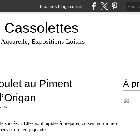
Tous nos blogs cuisine
t Cassolettes
 Aquarelle, Expositions Loisirs
oulet au Piment
À p
l’Origan
arie
e succès… Elles sont rapides à préparer, cuisent en un rien
umées et un peu piquantes.