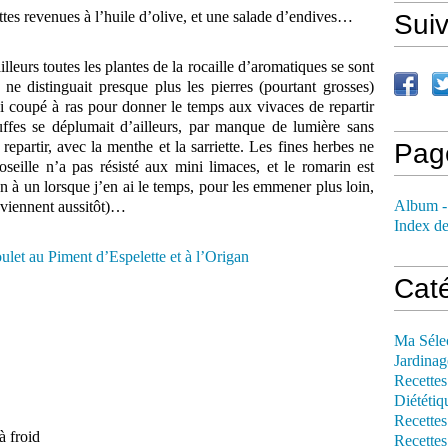
rattes revenues à l’huile d’olive, et une salade d’endives…
Sui
illeurs toutes les plantes de la rocaille d’aromatiques se sont
e distinguait presque plus les pierres (pourtant grosses)
 ai coupé à ras pour donner le temps aux vivaces de repartir
uffes se déplumait d’ailleurs, par manque de lumière sans
 repartir, avec la menthe et la sarriette. Les fines herbes ne
Pag
oseille n’a pas résisté aux mini limaces, et le romarin est
un à un lorsque j’en ai le temps, pour les emmener plus loin,
Album -
reviennent aussitôt)…
Index de
Cat
Ma Séle
Jardinag
Recettes
Diététiq
Recettes
à froid
Recettes