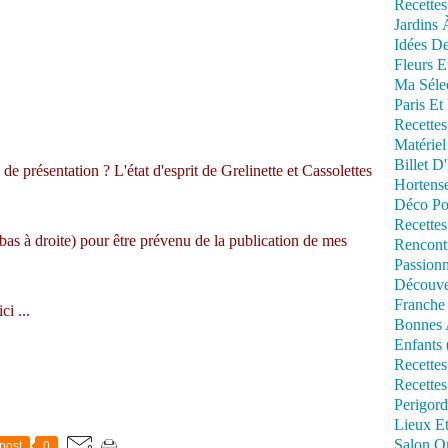
Recettes
Jardins 
Idées De
Fleurs E
Ma Séle
Paris Et
Recettes
Matériel
Billet D
de présentation ? L'état d'esprit de Grelinette et Cassolettes
Hortens
Déco Po
Recettes
 bas à droite) pour être prévenu de la publication de mes
Rencont
Passionn
Découve
Franche
ici
...
Bonnes 
Enfants 
Recettes
Recettes
Perigord
Lieux Et
Salon Om
post
0