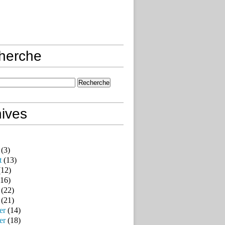
herche
ives
(3)
t
(13)
12)
16)
(22)
(21)
er
(14)
er
(18)