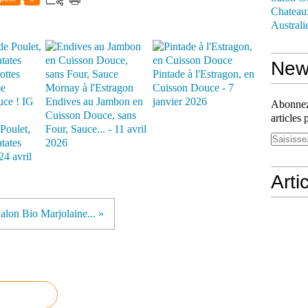
Chateau
Australi
News
Pintade à l'Estragon, en
Cuisson Douce - 7
Endives au Jambon en
janvier 2026
Abonnez-
Cuisson Douce, sans
articles 
Poulet,
Four, Sauce... - 11 avril
atates
2026
24 avril
Arti
alon Bio Marjolaine... »