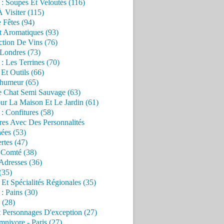
 : Soupes Et Veloutés (116)
À Visiter (115)
 Fêtes (94)
t Aromatiques (93)
ction De Vins (76)
 Londres (73)
 : Les Terrines (70)
 Et Outils (66)
'humeur (65)
e Chat Semi Sauvage (63)
ur La Maison Et Le Jardin (61)
 : Confitures (58)
res Avec Des Personnalités
ées (53)
rtes (47)
 Comté (38)
Adresses (36)
(35)
 Et Spécialités Régionales (35)
 : Pains (30)
 (28)
 Personnages D'exception (27)
nivore - Paris (27)