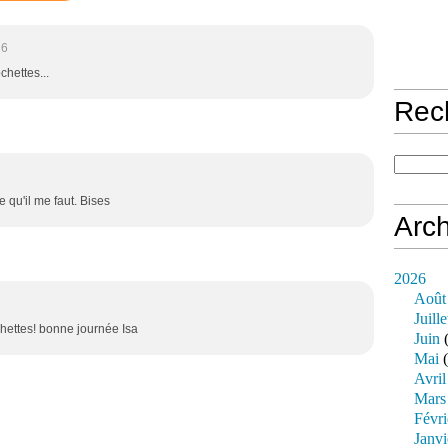
26
chettes...
Rec
e qu'il me faut. Bises
Arch
2026
Août
Juille
chettes! bonne journée Isa
Juin
(
Mai
(
Avril
Mars
Févri
Janvi