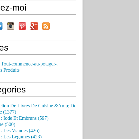
vez-moi
es
 Tout-commence-au-potager-.
s Produits
égories
ction De Livres De Cuisine &Amp; De
e (1377)
 : Iode Et Embruns (597)
ue (500)
 : Les Viandes (426)
 : Les Légumes (423)