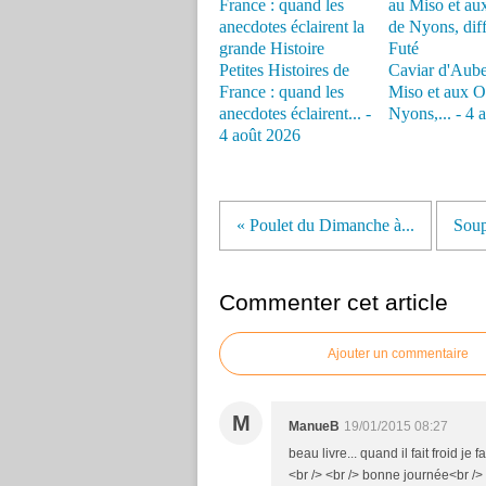
Petites Histoires de
Caviar d'Aube
France : quand les
Miso et aux O
anecdotes éclairent... -
Nyons,... - 4 
4 août 2026
« Poulet du Dimanche à...
Soup
Commenter cet article
Ajouter un commentaire
M
ManueB
19/01/2015 08:27
beau livre... quand il fait froid je
<br /> <br /> bonne journée<br />