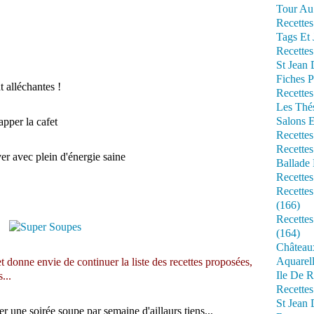
Tour Au 
Recettes
Tags Et 
Recettes
St Jean
Fiches P
 alléchantes !
Recettes
Les Thé
Salons 
pper la cafet
Recettes
Recettes
ver avec plein d'énergie saine
Ballade 
Recettes
Recettes
(166)
Recette
(164)
Château
Aquarell
 et donne envie de continuer la liste des recettes proposées,
Ile De R
...
Recette
St Jean 
r une soirée soupe par semaine d'aillaurs tiens...