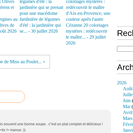
rgines au
Jardinière de légumes
lives de
d'été : la jardinière qui
Cézanne 20 coloriages
août 2026
se... - 30 juillet 2026
mystères : redécouvrir
Rec
le maître... - 29 juillet
2026
e de Miso au Poulet... »
Arch
2026
Août
Juille
Juin
(
Mai
(
Avril
Mars
Févri
 fais souvent une bonne soupe.. c''est un plat complet et délicieux !
Janvi
 <br /> manue :))