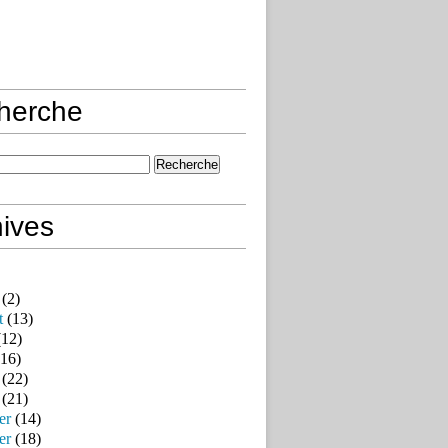
herche
ives
(2)
t
(13)
12)
16)
(22)
(21)
er
(14)
er
(18)