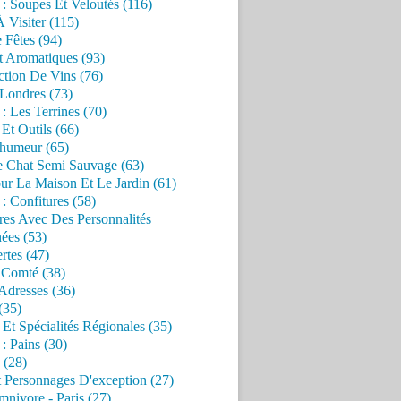
 : Soupes Et Veloutés (116)
À Visiter (115)
 Fêtes (94)
t Aromatiques (93)
ction De Vins (76)
 Londres (73)
 : Les Terrines (70)
 Et Outils (66)
'humeur (65)
e Chat Semi Sauvage (63)
ur La Maison Et Le Jardin (61)
 : Confitures (58)
res Avec Des Personnalités
ées (53)
rtes (47)
 Comté (38)
Adresses (36)
(35)
 Et Spécialités Régionales (35)
 : Pains (30)
 (28)
 Personnages D'exception (27)
nivore - Paris (27)