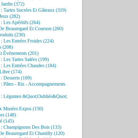
Jardin (372)
 : Tartes Sucrées Et Gâteaux (319)
Jeux (282)
 : Les Apéritifs (264)
 De Beauregard Et Courson (260)
roduits (230)
 : Les Entrées Froides (224)
s (208)
Et Événements (201)
 : Les Tartes Salées (199)
 : Les Entrées Chaudes (184)
Libre (174)
 : Desserts (169)
 : Pâtes - Riz - Accompagnements
s : Légumes &Quot;Oubliés&Quot;
x Musées Expos (150)
es (148)
é (145)
s : Champignons Des Bois (133)
De Beauregard Et Chantilly (120)