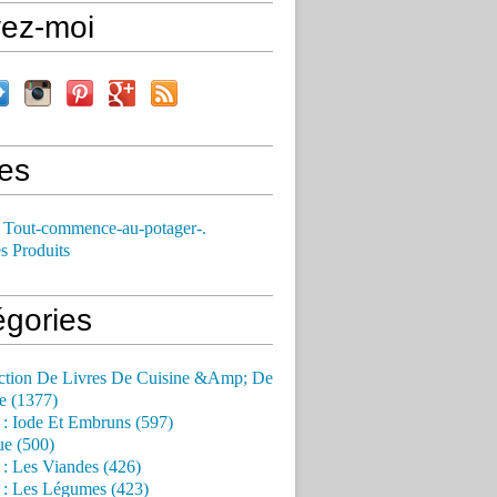
vez-moi
es
 Tout-commence-au-potager-.
s Produits
égories
ction De Livres De Cuisine &Amp; De
e (1377)
 : Iode Et Embruns (597)
ue (500)
 : Les Viandes (426)
 : Les Légumes (423)