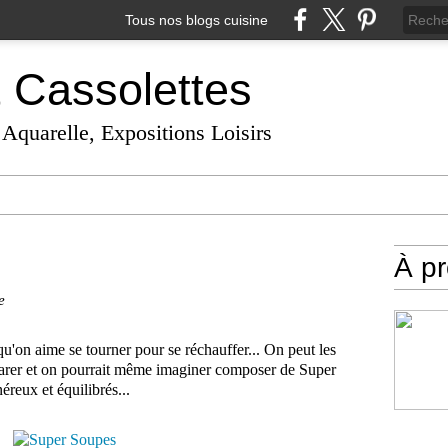
Tous nos blogs cuisine
t Cassolettes
 Aquarelle, Expositions Loisirs
À p
e
s qu'on aime se tourner pour se réchauffer... On peut les
préparer et on pourrait même imaginer composer de Super
reux et équilibrés...