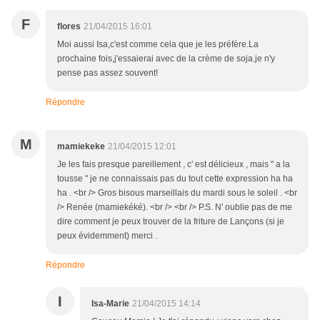
F
flores
21/04/2015 16:01
Moi aussi Isa,c'est comme cela que je les préfère.La
prochaine fois,j'essaierai avec de la crème de soja.je n'y
pense pas assez souvent!
Répondre
M
mamiekeke
21/04/2015 12:01
Je les fais presque pareillement , c' est délicieux , mais " a la
tousse " je ne connaissais pas du tout cette expression ha ha
ha . <br /> Gros bisous marseillais du mardi sous le soleil . <br
/> Renée (mamiekéké). <br /> <br /> P.S. N' oublie pas de me
dire comment je peux trouver de la friture de Lançons (si je
peux évidemment) merci .
Répondre
I
Isa-Marie
21/04/2015 14:14