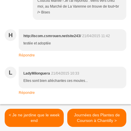
Coucou Mamie ! Je t'ai répondu : viens vers chez
moi, au Marché de La Varenne on trouve de tout<br
/> Bises
H
http://iscom.csmrouen.net/site243/
21/04/2015 11:42
testée et adoptée
Répondre
L
LadyMilonguera
21/04/2015 10:33
Elles sont bien alléchantes ces moules...
Répondre
< Je ne jardine que le week
Journées des Plantes de
end
Courson à Chantilly >