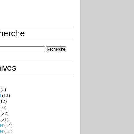
herche
ives
(3)
t
(13)
12)
16)
(22)
(21)
er
(14)
er
(18)