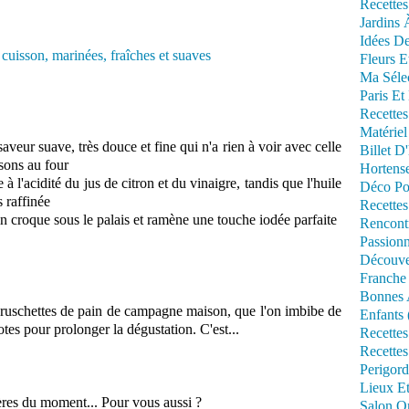
Recettes
Jardins 
Idées De
Fleurs E
Ma Séle
Paris Et
Recettes
Matériel
veur suave, très douce et fine qui n'a rien à voir avec celle
Billet D
sons au four
Hortens
 à l'acidité du jus de citron et du vinaigre, tandis que l'huile
Déco Po
 raffinée
Recettes
fin croque sous le palais et ramène une touche iodée parfaite
Rencont
Passionn
Découve
Franche
Bonnes 
 bruschettes de pain de campagne maison, que l'on imbibe de
Enfants 
es pour prolonger la dégustation. C'est...
Recettes
Recettes
Perigord
Lieux Et
tères du moment... Pour vous aussi ?
Salon Om