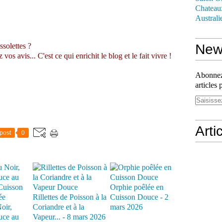
Chateau
Australi
ssolettes ?
News
s avis... C'est ce qui enrichit le blog et le fait vivre !
Abonnez-
articles 
Arti
post
0
Orphie poêlée en
Rillettes de Poisson à la
Cuisson Douce - 2
oir,
Coriandre et à la
mars 2026
uce au
Vapeur... - 8 mars 2026