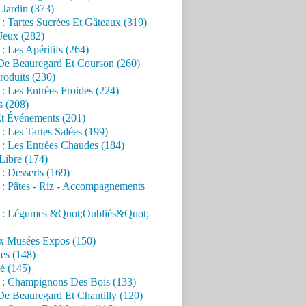
Jardin (373)
 : Tartes Sucrées Et Gâteaux (319)
Jeux (282)
 : Les Apéritifs (264)
 De Beauregard Et Courson (260)
roduits (230)
 : Les Entrées Froides (224)
s (208)
Et Événements (201)
 : Les Tartes Salées (199)
 : Les Entrées Chaudes (184)
Libre (174)
 : Desserts (169)
 : Pâtes - Riz - Accompagnements
s : Légumes &Quot;Oubliés&Quot;
x Musées Expos (150)
es (148)
é (145)
s : Champignons Des Bois (133)
De Beauregard Et Chantilly (120)