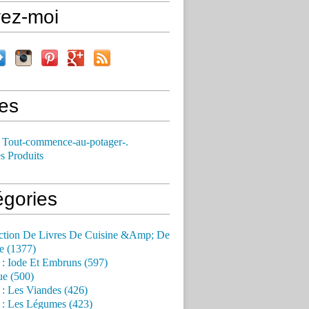
vez-moi
es
 Tout-commence-au-potager-.
s Produits
égories
ction De Livres De Cuisine &Amp; De
e (1377)
 : Iode Et Embruns (597)
ue (500)
 : Les Viandes (426)
 : Les Légumes (423)