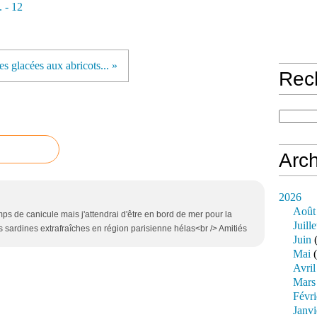
 - 12
s glacées aux abricots... »
Rec
Arch
2026
Août
s de canicule mais j'attendrai d'être en bord de mer pour la
Juille
des sardines extrafraîches en région parisienne hélas<br /> Amitiés
Juin
(
Mai
(
Avril
Mars
Févri
Janvi