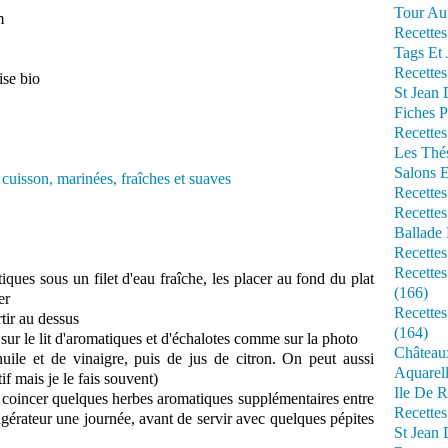
Tour Au 
m
Recettes
Tags Et 
Recettes
ise bio
St Jean
Fiches P
Recettes
Les Thé
Salons 
Recettes
Recettes
Ballade 
Recettes
Recettes
ques sous un filet d'eau fraîche, les placer au fond du plat
(166)
er
Recette
rtir au dessus
(164)
r sur le lit d'aromatiques et d'échalotes comme sur la photo
Château
uile et de vinaigre, puis de jus de citron. On peut aussi
Aquarell
tif mais je le fais souvent)
Ile De R
 coincer quelques herbes aromatiques supplémentaires entre
Recette
rigérateur une journée, avant de servir avec quelques pépites
St Jean 