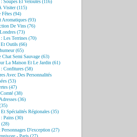
 : Soupes Et Veloutés (116)
À Visiter (115)
 Fêtes (94)
t Aromatiques (93)
ction De Vins (76)
 Londres (73)
 : Les Terrines (70)
 Et Outils (66)
'humeur (65)
e Chat Semi Sauvage (63)
ur La Maison Et Le Jardin (61)
 : Confitures (58)
res Avec Des Personnalités
ées (53)
rtes (47)
 Comté (38)
Adresses (36)
(35)
 Et Spécialités Régionales (35)
 : Pains (30)
 (28)
 Personnages D'exception (27)
nivore - Paris (27)