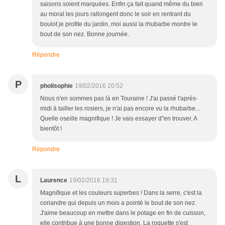
saisons soient marquées. Enfin ça fait quand même du bien
au moral les jours rallongent donc le soir en rentrant du
boulot je profite du jardin, moi aussi la rhubarbe montre le
bout de son nez. Bonne journée.
Répondre
P
pholisophie
19/02/2016 20:52
Nous n'en sommes pas là en Touraine ! J'ai passé l'après-
midi à tailler les rosiers, je n'ai pas encore vu la rhubarbe...
Quelle oseille magnifique ! Je vais essayer d"en trouver. A
bientôt !
Répondre
L
Laurence
19/02/2016 19:31
Magnifique et les couleurs superbes ! Dans la serre, c'est la
coriandre qui depuis un mois a pointé le bout de son nez.
J'aime beaucoup en mettre dans le potage en fin de cuisson,
elle contribue à une bonne digestion. La roquette s'est