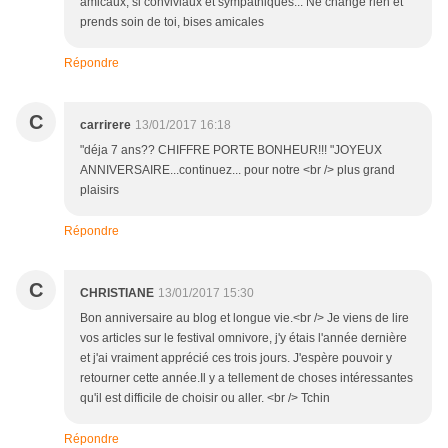
amicaux, si conviviaux et sympathiques... Ne change rien et
prends soin de toi, bises amicales
Répondre
C
carrirere
13/01/2017 16:18
"déja 7 ans?? CHIFFRE PORTE BONHEUR!!! "JOYEUX
ANNIVERSAIRE...continuez... pour notre <br /> plus grand
plaisirs
Répondre
C
CHRISTIANE
13/01/2017 15:30
Bon anniversaire au blog et longue vie.<br /> Je viens de lire
vos articles sur le festival omnivore, j'y étais l'année dernière
et j'ai vraiment apprécié ces trois jours. J'espère pouvoir y
retourner cette année.Il y a tellement de choses intéressantes
qu'il est difficile de choisir ou aller. <br /> Tchin
Répondre