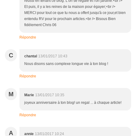
réussi en tenant ce blog. L'on se régale et l'on jardine.<br />
Et puis, il y a les reines de la maison pour égayer;<br />
MERCI pour tout ce que tu nous a offert jusqu'à ce jour,et bien
entendu RV pour le prochain articles.<br /> Bisous Bien
fidèlement Chris 06
Répondre
C
chantal
13/01/2017 10:43
Nous disons sans complexe longue vie à ton blog !
Répondre
M
Marie
13/01/2017 10:35
joyeux anniversaire à ton blog! un regal ... à chaque article!
Répondre
A
annie
13/01/2017 10:24