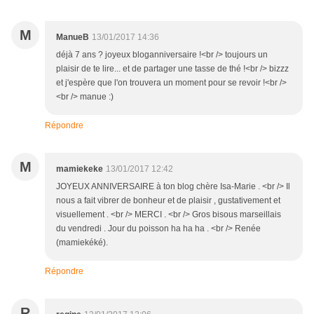
M
ManueB
13/01/2017 14:36
déjà 7 ans ? joyeux bloganniversaire !<br /> toujours un
plaisir de te lire... et de partager une tasse de thé !<br /> bizzz
et j'espère que l'on trouvera un moment pour se revoir !<br />
<br /> manue :)
Répondre
M
mamiekeke
13/01/2017 12:42
JOYEUX ANNIVERSAIRE à ton blog chère Isa-Marie . <br /> Il
nous a fait vibrer de bonheur et de plaisir , gustativement et
visuellement . <br /> MERCI . <br /> Gros bisous marseillais
du vendredi . Jour du poisson ha ha ha . <br /> Renée
(mamiekéké).
Répondre
R