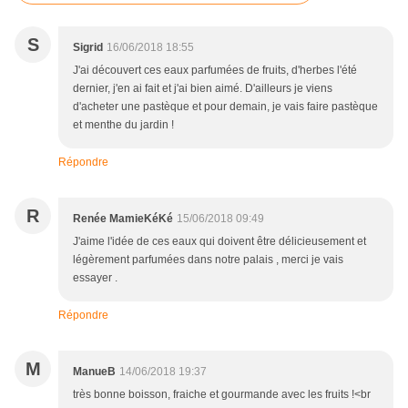
S
Sigrid
16/06/2018 18:55
J'ai découvert ces eaux parfumées de fruits, d'herbes l'été
dernier, j'en ai fait et j'ai bien aimé. D'ailleurs je viens
d'acheter une pastèque et pour demain, je vais faire pastèque
et menthe du jardin !
Répondre
R
Renée MamieKéKé
15/06/2018 09:49
J'aime l'idée de ces eaux qui doivent être délicieusement et
légèrement parfumées dans notre palais , merci je vais
essayer .
Répondre
M
ManueB
14/06/2018 19:37
très bonne boisson, fraiche et gourmande avec les fruits !<br