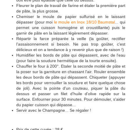
doit être plus épaisse que celle du dessus.
Fleurer le plan de travail de farine et étaler la première part
de pâte, la plus grosse.
Chemiser le moule de papier sulfurisé en le laissant
dépasser (pour moi
le moule en Inox 18/10 Baumstal
... qui
permet une cuisson homogène et croustillante) puis le
garnir de pâte en la laissant légèrement dépasser.
Répartir la farce préparée la veille (la goûter, rectifier
l'assaisonnement si besoin. Ne pas trop goûter, c'est
délicieux et on a tendance à y revenir plus que de raison !)
Humidifier les bords de pâte qui dépassent, avec de l'eau
(pour faire la soudure hermétique de la tourte ensuite).
Chauffer le four à 200°. Etaler la seconde moitié de pâte et
la poser sur la garniture en chassant l'air. Rouler ensemble
les deux bords de pâte qui dépassent. Chiqueter (appuyer
les bords pour verrouiller la soudure et faire quelque chose
de joli). Avec la pointe d'un couteau, piquer la pâte du
dessus et passer un filet d'huile d'olive rapide sur la
surface. Enfourner pour 30 minutes. Pour démouler, s'aider
du papier cuisson qui dépasse...
Servir avec le Champagne... Se régaler !
Prix de cette cuvée : 28 €