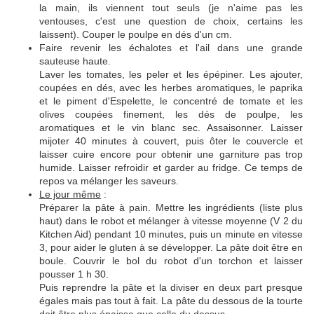
la main, ils viennent tout seuls (je n'aime pas les
ventouses, c'est une question de choix, certains les
laissent). Couper le poulpe en dés d'un cm.
Faire revenir les échalotes et l'ail dans une grande
sauteuse haute.
Laver les tomates, les peler et les épépiner. Les ajouter,
coupées en dés, avec les herbes aromatiques, le paprika
et le piment d'Espelette, le concentré de tomate et les
olives coupées finement, les dés de poulpe, les
aromatiques et le vin blanc sec. Assaisonner. Laisser
mijoter 40 minutes à couvert, puis ôter le couvercle et
laisser cuire encore pour obtenir une garniture pas trop
humide. Laisser refroidir et garder au fridge. Ce temps de
repos va mélanger les saveurs.
Le jour même
:
Préparer la pâte à pain. Mettre les ingrédients (liste plus
haut) dans le robot et mélanger à vitesse moyenne (V 2 du
Kitchen Aid) pendant 10 minutes, puis un minute en vitesse
3, pour aider le gluten à se développer. La pâte doit être en
boule. Couvrir le bol du robot d'un torchon et laisser
pousser 1 h 30.
Puis reprendre la pâte et la diviser en deux part presque
égales mais pas tout à fait. La pâte du dessous de la tourte