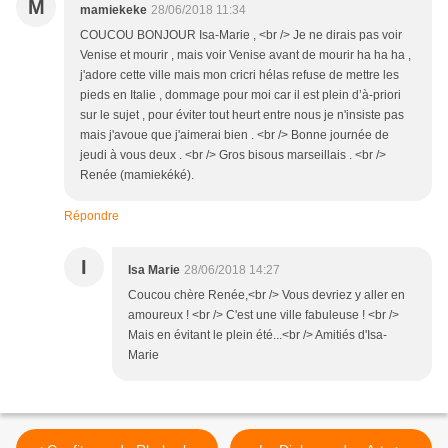
M
mamiekeke
28/06/2018 11:34
COUCOU BONJOUR Isa-Marie , <br /> Je ne dirais pas voir
Venise et mourir , mais voir Venise avant de mourir ha ha ha ,
j'adore cette ville mais mon cricri hélas refuse de mettre les
pieds en Italie , dommage pour moi car il est plein d’à-priori
sur le sujet , pour éviter tout heurt entre nous je n'insiste pas
mais j'avoue que j'aimerai bien . <br /> Bonne journée de
jeudi à vous deux . <br /> Gros bisous marseillais . <br />
Renée (mamiekéké).
Répondre
I
Isa Marie
28/06/2018 14:27
Coucou chère Renée,<br /> Vous devriez y aller en
amoureux ! <br /> C'est une ville fabuleuse ! <br />
Mais en évitant le plein été...<br /> Amitiés d'Isa-
Marie