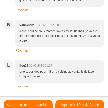
qu'elle sera sensible à ce bel univers ! Christelle
Répondre
N
Naniland89
01/02/2019 05:20
merci, pour ce doux moment avec ces souris<br /> je vais le
prendre pour ma petite fille Enora qui a 5 ans<br /> cela va lui
plaire
Répondre
L
lilou25
31/01/2019 21:27
Une super idée pour initier la cuisine aux enfants de façon
ludique ! Bisous
Répondre
< Jardiner, ça peut pas faire
Aquarelle, L'art du Jardin