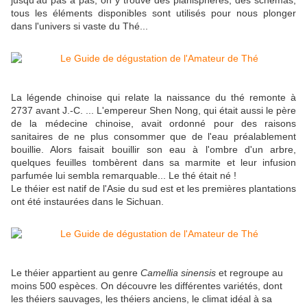
jusqu'au pas à pas, on y trouve des planisphères, des schémas,
tous les éléments disponibles sont utilisés pour nous plonger
dans l'univers si vaste du Thé...
La légende chinoise qui relate la naissance du thé remonte à
2737 avant J.-C. ... L'empereur Shen Nong, qui était aussi le père
de la médecine chinoise, avait ordonné pour des raisons
sanitaires de ne plus consommer que de l'eau préalablement
bouillie. Alors faisait bouillir son eau à l'ombre d'un arbre,
quelques feuilles tombèrent dans sa marmite et leur infusion
parfumée lui sembla remarquable... Le thé était né !
Le théier est natif de l'Asie du sud est et les premières plantations
ont été instaurées dans le Sichuan.
Le théier appartient au genre
Camellia sinensis
et regroupe au
moins 500 espèces. On découvre les différentes variétés, dont
les théiers sauvages, les théiers anciens, le climat idéal à sa