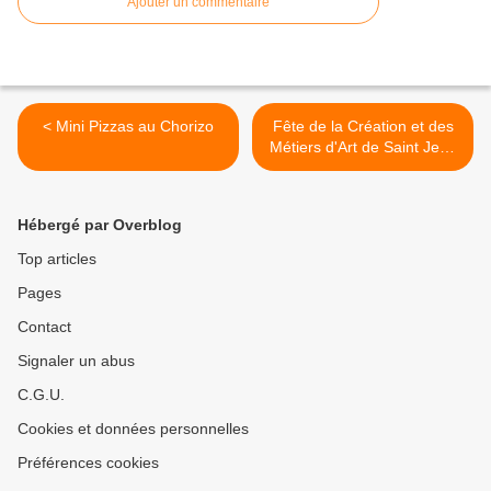
Ajouter un commentaire
< Mini Pizzas au Chorizo
Fête de la Création et des
Métiers d'Art de Saint Jean
de Beauregard : Jeu pour
Gagner ses Entrées
Gratuites >
Hébergé par Overblog
Top articles
Pages
Contact
Signaler un abus
C.G.U.
Cookies et données personnelles
Préférences cookies