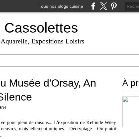
Tous nos blogs cuisine
t Cassolettes
 Aquarelle, Expositions Loisirs
u Musée d'Orsay, An
À p
Silence
arie
ive pour plein de raisons... L'exposition de Kehinde Wiley
euvres, mais tellement uniques... Décryptage... Ou plutôt
..