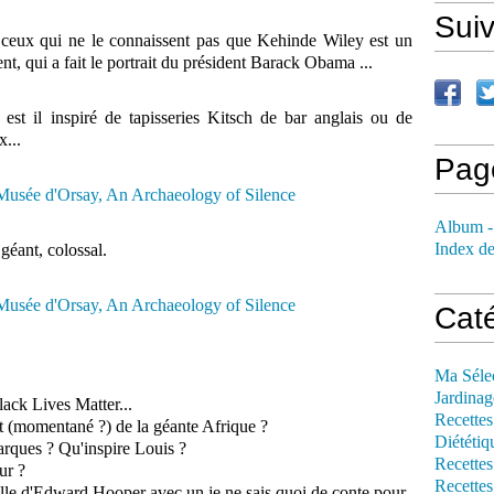
Sui
ceux qui ne le connaissent pas que Kehinde Wiley est un
ent, qui a fait le portrait du président Barack Obama ...
 est il inspiré de tapisseries Kitsch de bar anglais ou de
...
Pag
Album -
Index de
 géant, colossal.
Cat
Ma Séle
Jardinag
ack Lives Matter...
Recettes
t (momentané ?) de la géante Afrique ?
Diététiq
arques ? Qu'inspire Louis ?
Recettes
ur ?
Recettes
lle d'Edward Hooper avec un je ne sais quoi de conte pour