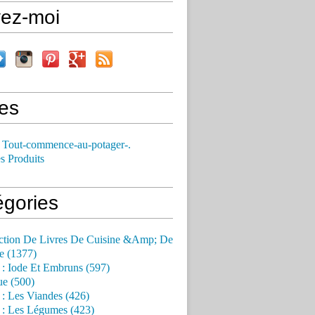
vez-moi
es
 Tout-commence-au-potager-.
s Produits
égories
ction De Livres De Cuisine &Amp; De
e (1377)
 : Iode Et Embruns (597)
ue (500)
 : Les Viandes (426)
 : Les Légumes (423)