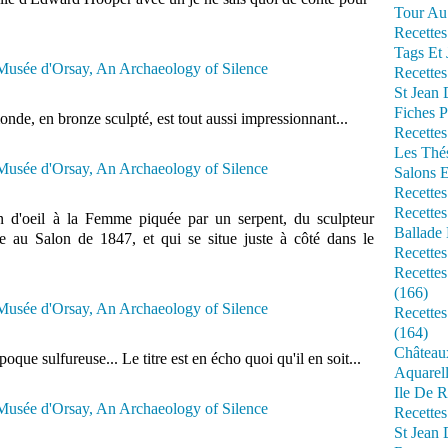
Tour Au 
Recettes
Tags Et 
Recettes
St Jean
Fiches P
nde, en bronze sculpté, est tout aussi impressionnant...
Recettes
Les Thé
Salons 
Recettes
Recettes
n d'oeil à la Femme piquée par un serpent, du sculpteur
Ballade 
le au Salon de 1847, et qui se situe juste à côté dans le
Recettes
Recettes
(166)
Recette
(164)
Château
oque sulfureuse... Le titre est en écho quoi qu'il en soit...
Aquarell
Ile De R
Recette
St Jean 