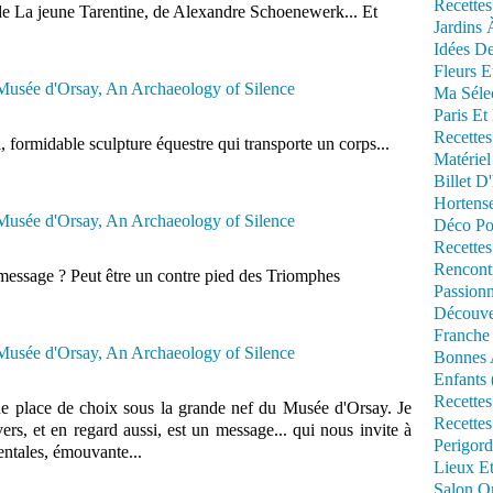
Recettes
 de La jeune Tarentine, de
Alexandre Schoenewerk... Et
Jardins 
Idées De
Fleurs E
Ma Séle
Paris Et
Recettes
 formidable sculpture équestre qui transporte un corps...
Matériel
Billet D
Hortens
Déco Po
Recettes
Rencont
 message ? Peut être un contre pied des Triomphes
Passionn
Découve
Franche
Bonnes 
Enfants 
Recettes
une place de choix sous la grande nef du Musée d'Orsay. Je
Recettes
ers, et en regard aussi, est un message... qui nous invite à
Perigord
entales, émouvante...
Lieux Et
Salon Om