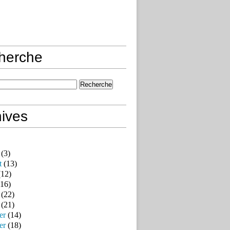
herche
ives
(3)
t
(13)
12)
16)
(22)
(21)
er
(14)
er
(18)