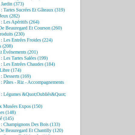
Jardin (373)
 : Tartes Sucrées Et Gâteaux (319)
Jeux (282)
 : Les Apéritifs (264)
 De Beauregard Et Courson (260)
roduits (230)
 : Les Entrées Froides (224)
s (208)
Et Événements (201)
 : Les Tartes Salées (199)
 : Les Entrées Chaudes (184)
Libre (174)
 : Desserts (169)
 : Pâtes - Riz - Accompagnements
s : Légumes &Quot;Oubliés&Quot;
x Musées Expos (150)
es (148)
é (145)
s : Champignons Des Bois (133)
De Beauregard Et Chantilly (120)