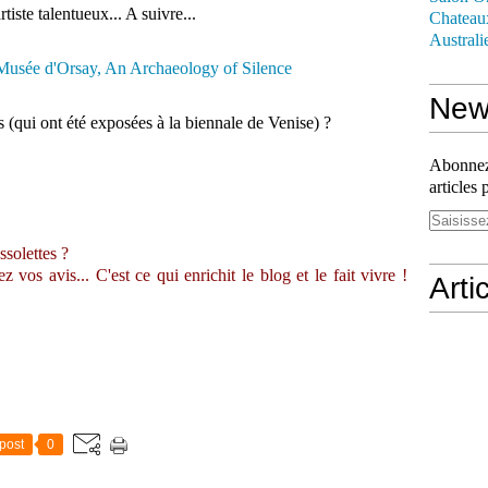
tiste talentueux... A suivre...
Chateau
Australi
News
 (qui ont été exposées à la biennale de Venise) ?
Abonnez-
articles 
ssolettes ?
vos avis... C'est ce qui enrichit le blog et le fait vivre !
Arti
post
0