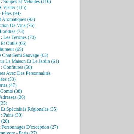
 : Soupes Et Veloutés (116)
À Visiter (115)
 Fêtes (94)
t Aromatiques (93)
ction De Vins (76)
 Londres (73)
 : Les Terrines (70)
 Et Outils (66)
'humeur (65)
e Chat Semi Sauvage (63)
ur La Maison Et Le Jardin (61)
 : Confitures (58)
res Avec Des Personnalités
ées (53)
rtes (47)
 Comté (38)
Adresses (36)
(35)
 Et Spécialités Régionales (35)
 : Pains (30)
 (28)
 Personnages D'exception (27)
nivore - Paris (27)