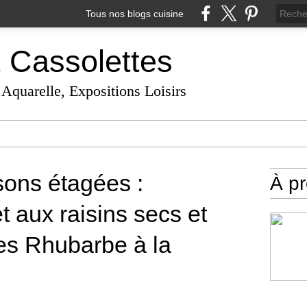
Tous nos blogs cuisine
t Cassolettes
 Aquarelle, Expositions Loisirs
sons étagées :
À p
et aux raisins secs et
s Rhubarbe à la