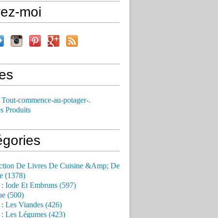
vez-moi
es
 Tout-commence-au-potager-.
s Produits
égories
ction De Livres De Cuisine &Amp; De
e (1378)
 : Iode Et Embruns (597)
ue (500)
 : Les Viandes (426)
 : Les Légumes (423)