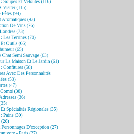
 : Soupes Et Veloutés (116)
À Visiter (115)
 Fêtes (94)
t Aromatiques (93)
ction De Vins (76)
 Londres (73)
 : Les Terrines (70)
 Et Outils (66)
'humeur (65)
e Chat Semi Sauvage (63)
ur La Maison Et Le Jardin (61)
 : Confitures (58)
res Avec Des Personnalités
ées (53)
rtes (47)
 Comté (38)
Adresses (36)
(35)
 Et Spécialités Régionales (35)
 : Pains (30)
 (28)
 Personnages D'exception (27)
nivore - Paris (27)