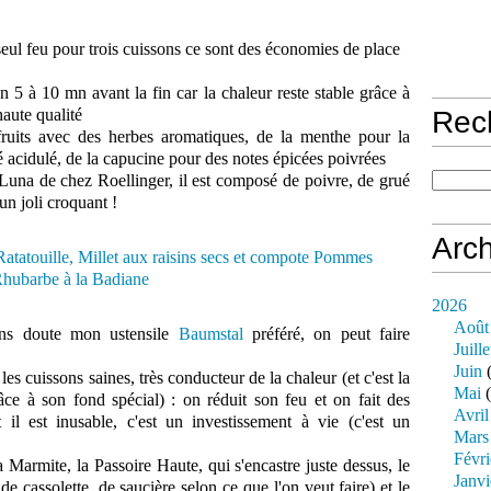
 seul feu pour trois cuissons ce sont des économies de place
 5 à 10 mn avant la fin car la chaleur reste stable grâce à
haute qualité
Rec
fruits avec des herbes aromatiques, de la menthe pour la
té acidulé, de la capucine pour des notes épicées poivrées
a Luna de chez Roellinger, il est composé de poivre, de grué
un joli croquant !
Arch
2026
Août
ns doute mon ustensile
Baumstal
préféré, on peut faire
Juille
Juin
(
 les cuissons saines, très conducteur de la chaleur (et c'est la
Mai
(
âce à son fond spécial) : on réduit son feu et on fait des
Avril
 il est inusable, c'est un investissement à vie (c'est un
Mars
Févri
 Marmite, la Passoire Haute, qui s'encastre juste dessus, le
Janvi
de cassolette, de saucière selon ce que l'on veut faire) et le