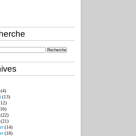
herche
ives
(4)
t
(13)
12)
16)
(22)
(21)
er
(14)
er
(18)