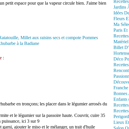
Recettes
r un petit espace pour que la vapeur circule bien. J'aime bien
Jardins 
Idées De
Fleurs E
Ma Séle
Paris Et
Recettes
Matériel
Billet D
Hortens
e :
Déco Po
Recettes
Rencont
Passionn
Découve
Franche
Bonnes 
Enfants 
hubarbe en tronçons; les placer dans le légumier arrosés du
Recettes
Recettes
rmite et le légumier sur la passoire haute. Couvrir, cuire 35
Perigord
a puissance, ici 3 sur 9
Lieux Et
 garni, ajouter le miso et le mélanger, un trait d'huile
Salon Om