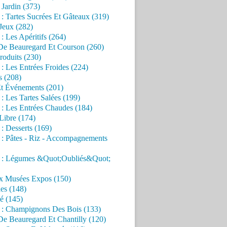
Jardin (373)
 : Tartes Sucrées Et Gâteaux (319)
Jeux (282)
 : Les Apéritifs (264)
 De Beauregard Et Courson (260)
roduits (230)
 : Les Entrées Froides (224)
s (208)
Et Événements (201)
 : Les Tartes Salées (199)
 : Les Entrées Chaudes (184)
Libre (174)
 : Desserts (169)
 : Pâtes - Riz - Accompagnements
s : Légumes &Quot;Oubliés&Quot;
x Musées Expos (150)
es (148)
é (145)
s : Champignons Des Bois (133)
De Beauregard Et Chantilly (120)