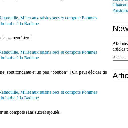
Chateau
Australi
News
licieusement bien !
Abonnez-
articles 
ane, sont fondants et un peu "bonbon" ! On peut décider de
Arti
ser un compote sans sucres ajoutés