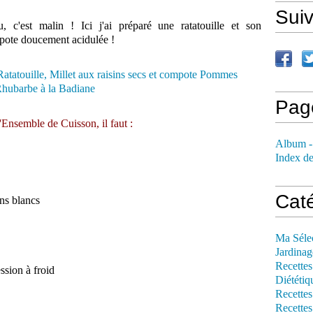
Sui
, c'est malin ! Ici j'ai préparé une ratatouille et son
pote doucement acidulée !
Pag
'Ensemble de Cuisson, il faut :
Album -
Index de
Cat
ns blancs
Ma Séle
Jardinag
Recettes
ssion à froid
Diététiq
Recettes
Recettes