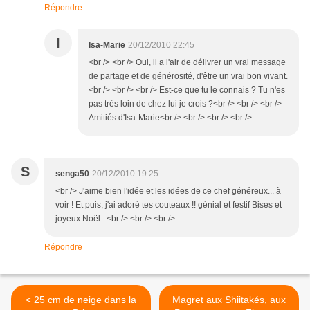
Répondre
I
Isa-Marie
20/12/2010 22:45
<br /> <br /> Oui, il a l'air de délivrer un vrai message
de partage et de générosité, d'être un vrai bon vivant.
<br /> <br /> <br /> Est-ce que tu le connais ? Tu n'es
pas très loin de chez lui je crois ?<br /> <br /> <br />
Amitiés d'Isa-Marie<br /> <br /> <br /> <br />
S
senga50
20/12/2010 19:25
<br /> J'aime bien l'idée et les idées de ce chef généreux... à
voir ! Et puis, j'ai adoré tes couteaux !! génial et festif Bises et
joyeux Noël...<br /> <br /> <br />
Répondre
< 25 cm de neige dans la
Magret aux Shiitakés, aux