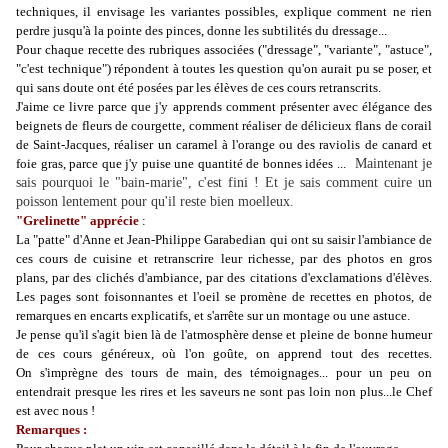
techniques, il envisage les variantes possibles, explique comment ne rien
perdre jusqu'à la pointe des pinces, donne les subtilités du dressage...
Pour chaque recette des rubriques associées ("dressage", "variante", "astuce",
"c'est technique") répondent à toutes les question qu'on aurait pu se poser, et
qui sans doute ont été posées par les élèves de ces cours retranscrits.
J'aime ce livre parce que j'y apprends comment présenter avec élégance des
beignets de fleurs de courgette, comment réaliser de délicieux flans de corail
de Saint-Jacques, réaliser un caramel à l'orange ou des raviolis de canard et
foie gras, parce que j'y puise une quantité de bonnes idées ...
Maintenant je
sais pourquoi le "bain-marie", c'est fini ! Et je sais comment cuire un
poisson lentement pour qu'il reste bien moelleux.
"Grelinette" apprécie
:
La "patte" d'Anne et Jean-Philippe Garabedian qui ont su saisir l'ambiance de
ces cours de cuisine et retranscrire leur richesse, par des photos en gros
plans, par des clichés d'ambiance, par des citations d'exclamations d'élèves.
Les pages sont foisonnantes et l'oeil se promène de recettes en photos, de
remarques en encarts explicatifs, et s'arrête sur un montage ou une astuce.
Je pense qu'il s'agit bien là de l'atmosphère dense et pleine de bonne humeur
de ces cours généreux, où l'on goûte, on apprend tout des recettes.
On s'imprègne des tours de main, des témoignages... pour un peu on
entendrait presque les rires et les saveurs ne sont pas loin non plus...le Chef
est avec nous !
Remarques :