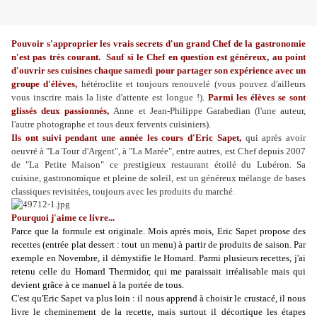
Pouvoir s'approprier les vrais secrets d'un grand Chef de la gastronomie
n'est pas très courant.
Sauf
si le Chef en question est généreux,
au point
d'ouvrir ses cuisines chaque samedi pour partager son expérience
avec un
groupe d'élèves,
hétéroclite et toujours renouvelé (vous pouvez d'ailleurs
vous inscrire mais la liste d'attente est longue !).
Parmi les élèves se sont
glissés deux passionnés,
Anne et Jean-Philippe Garabedian (l'une auteur,
l'autre photographe et tous deux fervents cuisiniers).
Ils ont suivi pendant une année les cours d'Eric Sapet,
qui après avoir
oeuvré à "La Tour d'Argent", à "La Marée", entre autres, est Chef depuis 2007
de "La Petite Maison" ce prestigieux restaurant étoilé du Lubéron. Sa
cuisine, gastronomique et pleine de soleil, est un généreux mélange de bases
classiques revisitées, toujours avec les produits du marché.
Pourquoi j'aime ce livre...
Parce que la formule est originale. Mois après mois, Eric Sapet propose des
recettes (entrée plat dessert : tout un menu) à partir de produits de saison. Par
exemple en Novembre, il démystifie le Homard. Parmi plusieurs recettes, j'ai
retenu celle du Homard Thermidor, qui me paraissait irréalisable mais qui
devient grâce à ce manuel à la portée de tous.
C'est qu'Eric Sapet va plus loin : il nous apprend à choisir le crustacé, il nous
livre le cheminement de la recette, mais surtout il décortique les étapes