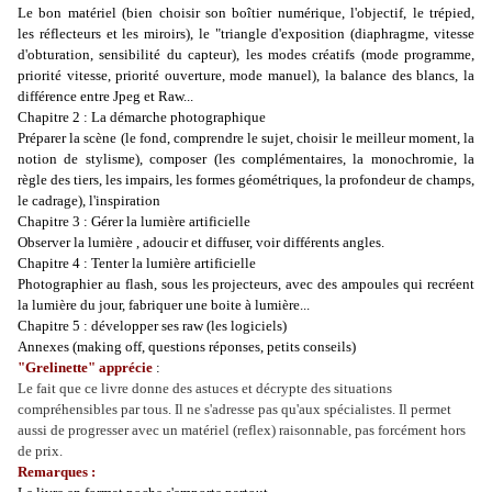
Le bon matériel (bien choisir son boîtier numérique, l'objectif, le trépied,
les réflecteurs et les miroirs), le "triangle d'exposition (diaphragme, vitesse
d'obturation, sensibilité du capteur), les modes créatifs (mode programme,
priorité vitesse, priorité ouverture, mode manuel), la balance des blancs, la
différence entre Jpeg et Raw...
Chapitre 2 : La démarche photographique
Préparer la scène (le fond, comprendre le sujet, choisir le meilleur moment, la
notion de stylisme), composer (les complémentaires, la monochromie, la
règle des tiers, les impairs, les formes géométriques, la profondeur de champs,
le cadrage), l'inspiration
Chapitre 3 : Gérer la lumière artificielle
Observer la lumière , adoucir et diffuser, voir différents angles.
Chapitre 4 : Tenter la lumière artificielle
Photographier au flash, sous les projecteurs, avec des ampoules qui recréent
la lumière du jour, fabriquer une boite à lumière...
Chapitre 5 : développer ses raw (les logiciels)
Annexes (making off, questions réponses, petits conseils)
"Grelinette" apprécie
:
Le fait que ce livre donne des astuces et décrypte des situations
compréhensibles par tous. Il ne s'adresse pas qu'aux spécialistes. Il permet
aussi de progresser avec un matériel (reflex) raisonnable, pas forcément hors
de prix.
Remarques :