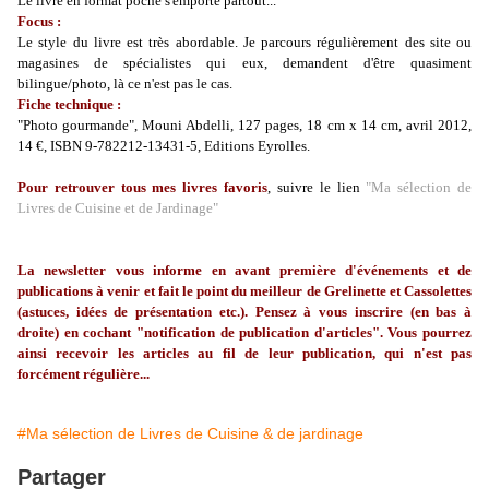
Le livre en format poche s'emporte partout...
Focus :
Le style du livre est très abordable. Je parcours régulièrement des site ou
magasines de spécialistes qui eux, demandent d'être quasiment
bilingue/photo, là ce n'est pas le cas.
Fiche technique :
"Photo gourmande", Mouni Abdelli, 127 pages, 18 cm x 14 cm, avril 2012,
14 €, ISBN 9-782212-13431-5, Editions Eyrolles.
Pour retrouver tous mes livres favoris
, suivre le lien
"Ma sélection de
Livres de Cuisine et de Jardinage"
La
newsletter
vous informe en avant première d'événements et de
publications à venir et fait le point du meilleur de
Grelinette
et Cassolettes
(astuces, idées de présentation etc.). Pensez à vous inscrire (en bas à
droite) en cochant "notification de publication d'articles". Vous pourrez
ainsi recevoir les articles au fil de leur publication, qui n'est pas
forcément régulière...
#Ma sélection de Livres de Cuisine & de jardinage
Partager