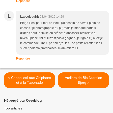
Répondre
L
Lapoelequirit
23/04/2012 14:29
Bingo il est pour moi ce livre...j'ai besoin de savoir plein de
choses : je photographie au pif, mais je manque parfois
d'idées pour la "mise en scène" étant assez restreinte au
niveau place.<br /> Il n'est pas à gagner ( je rigole !!!) allez je
le commande !<br /> ps : hier j'ai fait une petite recette "sans
sucre" polenta, framboises, miam-miam !!!!
Répondre
< Cappelletti aux Chipirons
Ateliers de Bio Nutrition
et à la Tapenade
Bjorg >
Hébergé par Overblog
Top articles