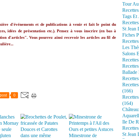
Tour Au 
Recettes
Tags Et 
Recettes
ère d'événements et de publications à venir et fait le point du
St Jean
ces, idées de présentation etc.). Pensez à vous inscrire (en bas à
Fiches P
ion d'articles". Vous pourrez ainsi recevoir les articles au fil de
Recettes
ulière...
Les Thé
Salons 
Recettes
Recettes
Ballade 
Recettes
Recettes
(166)
post
0
Recette
(164)
Château
Aquarell
Ile De R
Recette
St Jean 
Minestrone de