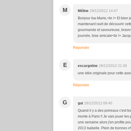
M
Méline
29/12/2012 14:47
Bonjour Isa-Marie,<br /> Et bien 
maintenant ravit de découvrir cet
gourmande et savoureuse, bravo<br
journée, bise amicale<br /> Jacq
Répondre
E
escargotine
28/12/2012 21:39
une idée originale pour cette assoc
Répondre
G
gut
28/12/2012 08:40
Quand il y a des poireaux c'est to
monte à Paris !! Je vais jouer les
une semaine alors j'en profite po
2013 Isabelle. Plein de bonnes ch