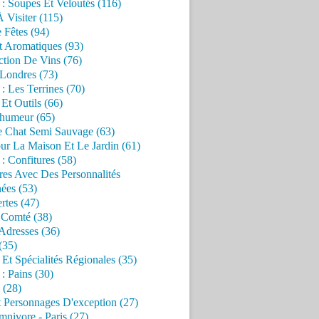
 : Soupes Et Veloutés (116)
À Visiter (115)
 Fêtes (94)
t Aromatiques (93)
ction De Vins (76)
 Londres (73)
 : Les Terrines (70)
 Et Outils (66)
'humeur (65)
e Chat Semi Sauvage (63)
ur La Maison Et Le Jardin (61)
 : Confitures (58)
res Avec Des Personnalités
ées (53)
rtes (47)
 Comté (38)
Adresses (36)
(35)
 Et Spécialités Régionales (35)
 : Pains (30)
 (28)
 Personnages D'exception (27)
nivore - Paris (27)