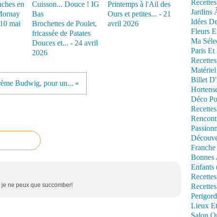
Recettes
nches en
Printemps à l'Ail des
Jardins 
Mornay
Ours et petites... - 21
Idées De
- 10 mai
Brochettes de Poulet,
avril 2026
Fleurs E
fricassée de Patates
Ma Séle
Douces et... - 24 avril
Paris Et
2026
Recettes
Matériel
Billet D
ème Budwig, pour un... »
Hortens
Déco Po
Recettes
Rencont
Passionn
Découve
Franche
Bonnes 
Enfants 
Recettes
x je ne peux que succomber!
Recettes
Perigord
Lieux Et
Salon Om