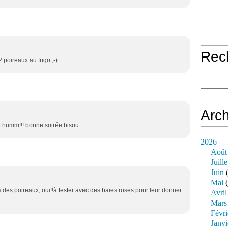
Rec
2 poireaux au frigo ;-)
Arch
 humm!!! bonne soirée bisou
2026
Août
Juille
Juin
(
Mai
(
is des poireaux, oui!!à tester avec des baies roses pour leur donner
Avril
Mars
Févri
Janvi