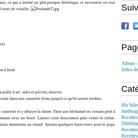
reaux, ce qui a donné un plat presque diététique, et savoureux en tout
Sui
l reste de volaille.
he)
Pag
Album -
Index de
on à froid
Cat
 poêle à sec. saler et poivrer, réserver.
cuire dans une casserole d'eau jusqu'à ce qu'ils soient tendres.
Ma Séle
Jardinag
 casserole et y délayer la farine. Faire une béchamel en versant petit à
Recettes
emuant avec un fouet. Laisser cuire doucement puis verser la crème.
Diététiq
ireaux maintenus au chaud. Ajouter quelques baies roses pour le peps,
Recettes
Recettes