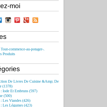
vez-moi
es
 Tout-commence-au-potager-.
s Produits
égories
ction De Livres De Cuisine &Amp; De
e (1378)
 : Iode Et Embruns (597)
ue (500)
 : Les Viandes (426)
 : Les Légumes (423)