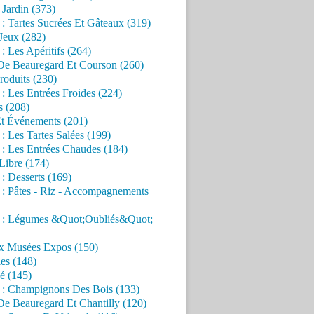
Jardin (373)
 : Tartes Sucrées Et Gâteaux (319)
Jeux (282)
 : Les Apéritifs (264)
 De Beauregard Et Courson (260)
roduits (230)
 : Les Entrées Froides (224)
s (208)
Et Événements (201)
 : Les Tartes Salées (199)
 : Les Entrées Chaudes (184)
Libre (174)
 : Desserts (169)
 : Pâtes - Riz - Accompagnements
s : Légumes &Quot;Oubliés&Quot;
x Musées Expos (150)
es (148)
é (145)
s : Champignons Des Bois (133)
De Beauregard Et Chantilly (120)