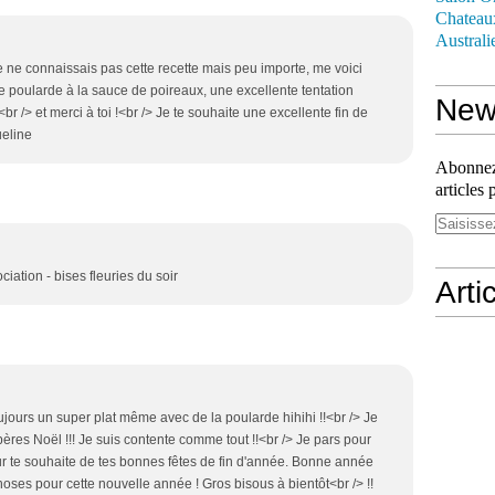
Chateau
Australi
je ne connaissais pas cette recette mais peu importe, me voici
te poularde à la sauce de poireaux, une excellente tentation
News
 /> et merci à toi !<br /> Je te souhaite une excellente fin de
ueline
Abonnez-
articles 
iation - bises fleuries du soir
Arti
ujours un super plat même avec de la poularde hihihi !!<br /> Je
 pères Noël !!! Je suis contente comme tout !!<br /> Je pars pour
ur te souhaite de tes bonnes fêtes de fin d'année. Bonne année
oses pour cette nouvelle année ! Gros bisous à bientôt<br /> !!