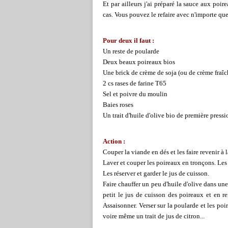
Et par ailleurs j'ai préparé la sauce aux poi
cas. Vous pouvez le refaire avec n'importe que
Pour deux il faut :
Un reste de poularde
Deux beaux poireaux bios
Une brick de crème de soja (ou de crème fraîc
2 cs rases de farine T65
Sel et poivre du moulin
Baies roses
Un trait d'huile d'olive bio de première pressi
Action :
Couper la viande en dés et les faire revenir à la
Laver et couper les poireaux en tronçons. Les 
Les réserver et garder le jus de cuisson.
Faire chauffer un peu d'huile d'olive dans une
petit le jus de cuisson des poireaux et en r
Assaisonner. Verser sur la poularde et les po
voire même un trait de jus de citron...