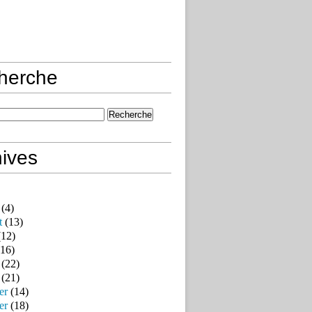
herche
ives
(4)
t
(13)
12)
16)
(22)
(21)
er
(14)
er
(18)