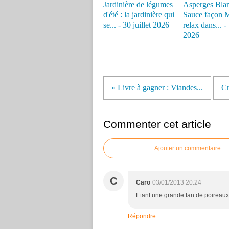
Jardinière de légumes
Asperges Bla
d'été : la jardinière qui
Sauce façon 
se... - 30 juillet 2026
relax dans... 
2026
« Livre à gagner : Viandes...
Cr
Commenter cet article
Ajouter un commentaire
C
Caro
03/01/2013 20:24
Etant une grande fan de poireau
Répondre