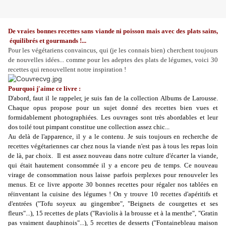
De vraies bonnes recettes sans viande ni poisson mais avec des plats sains,
équilibrés et gourmands !...
Pour les végétariens convaincus, qui (je les connais bien) cherchent toujours
de nouvelles idées... comme pour les adeptes des plats de légumes, voici 30
recettes qui renouvellent notre inspiration !
Pourquoi j'aime ce livre :
D'abord, faut il le rappeler, je suis fan de la collection Albums de Larousse.
Chaque opus propose pour un sujet donné des recettes bien vues et
formidablement photographiées. Les ouvrages sont très abordables et leur
dos toilé tout pimpant constitue une collection assez chic...
Au delà de l'apparence, il y a le contenu. Je suis toujours en recherche de
recettes végétariennes car chez nous la viande n'est pas à tous les repas loin
de là, par choix. Il est assez nouveau dans notre culture d'écarter la viande,
qui était hautement consommée il y a encore peu de temps. Ce nouveau
virage de consommation nous laisse parfois perplexes pour renouveler les
menus. Et ce livre apporte 30 bonnes recettes pour régaler nos tablées en
réinventant la cuisine des légumes ! On y trouve 10 recettes d'apéritifs et
d'entrées ("Tofu soyeux au gingembre", "Beignets de courgettes et ses
fleurs"...), 15 recettes de plats ("Raviolis à la brousse et à la menthe", "Gratin
pas vraiment dauphinois"...), 5 recettes de desserts ("Fontainebleau maison