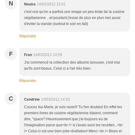
N
Neaira
14/03/2012 15:01
c'est vrai qu'on a parfois une image un peu triste de la cuisine
végétarienne ...et pourtant j'essai de plus en plus moi aussi
d'éviter la viande (surtout le soir en fait)
Répondre
F
Fran
14/03/2012 14:59
J'ai commencé la collection des albums larousse, c'est vrai
qu'ils sont beaux. Celui ci a l'air très bien.
Répondre
C
Cendrine
14/03/2012 14:25
Coucou Isa-Marie, je suis ravie!!! Tu t'en doutais! En effet les
premiers livres de cuisine végétarienne étaient, comment
dire, "space"! Heureusement que j'ai toujours eu de
l'imagination parce que<br /> si j'avais suivi les recettes...<br
/> Celui-ci est une bien jolie révélation! Merci.<br /> Bises et