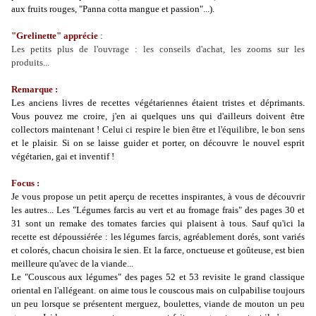
aux fruits rouges, "Panna cotta mangue et passion"...).
"Grelinette" apprécie
:
Les petits plus de l'ouvrage : les conseils d'achat, les zooms sur les
produits
...
Remarque :
Les anciens livres de recettes végétariennes étaient tristes et déprimants.
Vous pouvez me croire, j'en ai quelques uns qui d'ailleurs doivent être
collectors maintenant ! Celui ci respire le bien être et l'équilibre, le bon sens
et le plaisir. Si on se laisse guider et porter, on découvre le nouvel esprit
végétarien, gai et inventif !
Focus :
Je vous propose un petit aperçu de recettes inspirantes, à vous de découvrir
les autres... Les "Légumes farcis au vert et au fromage frais" des pages 30 et
31 sont un remake des tomates farcies qui plaisent à tous. Sauf qu'ici la
recette est dépoussiérée : les légumes farcis, agréablement dorés, sont variés
et colorés, chacun choisira le sien. Et la farce, onctueuse et goûteuse, est bien
meilleure qu'avec de la viande...
Le "Couscous aux légumes" des pages 52 et 53 revisite le grand classique
oriental en l'allégeant. on aime tous le couscous mais on culpabilise toujours
un peu lorsque se présentent merguez, boulettes, viande de mouton un peu