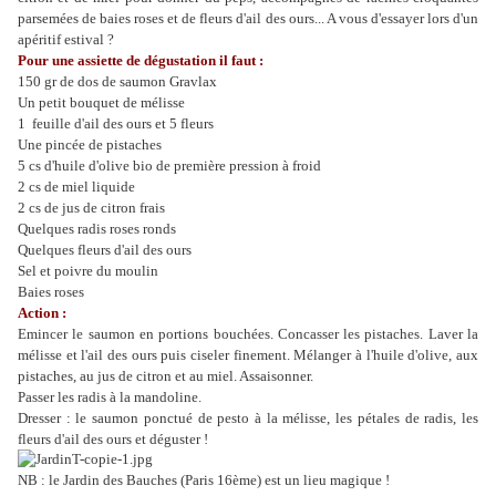
parsemées de baies roses et de fleurs d'ail des ours... A vous d'essayer lors d'un
apéritif estival ?
Pour une assiette de dégustation il faut :
150 gr de dos de saumon Gravlax
Un petit bouquet de mélisse
1 feuille d'ail des ours et 5 fleurs
Une pincée de pistaches
5 cs d'huile d'olive bio de première pression à froid
2 cs de miel liquide
2 cs de jus de citron frais
Quelques radis roses ronds
Quelques fleurs d'ail des ours
Sel et poivre du moulin
Baies roses
Action :
Emincer le saumon en portions bouchées. Concasser les pistaches. Laver la
mélisse et l'ail des ours puis ciseler finement. Mélanger à l'huile d'olive, aux
pistaches, au jus de citron et au miel. Assaisonner.
Passer les radis à la mandoline.
Dresser : le saumon ponctué de pesto à la mélisse, les pétales de radis, les
fleurs d'ail des ours et déguster !
NB : le Jardin des Bauches (Paris 16ème) est un lieu magique !