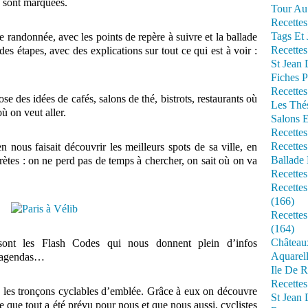
s sont marquées.
Tour Au 
Recettes
Tags Et 
andonnée, avec les points de repère à suivre et la ballade
Recettes
es étapes, avec des explications sur tout ce qui est à voir :
St Jean
Fiches P
Recettes
e des idées de cafés, salons de thé, bistrots, restaurants où
Les Thé
où on veut aller.
Salons 
Recettes
Recettes
nous faisait découvrir les meilleurs spots de sa ville, en
Ballade 
rètes : on ne perd pas de temps à chercher, on sait où on va
Recettes
Recettes
(166)
Recette
(164)
Château
sont les Flash Codes qui nous donnent plein d’infos
Aquarell
, agendas…
Ile De R
Recette
e les tronçons cyclables d’emblée. Grâce à eux on découvre
St Jean 
e que tout a été prévu pour nous et que nous aussi, cyclistes