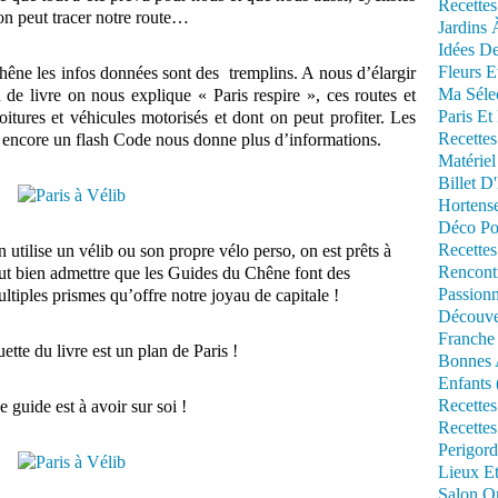
Recettes
on peut tracer notre route…
Jardins 
Idées De
Fleurs E
ne les infos données sont des tremplins. A nous d’élargir
Ma Séle
n de livre on nous explique « Paris respire », ces routes et
Paris Et
itures et véhicules motorisés et dont on peut profiter. Les
Recettes
 là encore un flash Code nous donne plus d’informations.
Matériel
Billet D
Hortens
Déco Po
Recettes
n utilise un vélib ou son propre vélo perso, on est prêts à
Rencont
faut bien admettre que les Guides du Chêne font des
Passionn
ltiples prismes qu’offre notre joyau de capitale !
Découve
Franche
uette du livre est un plan de Paris !
Bonnes 
Enfants 
Recettes
e guide est à avoir sur soi !
Recettes
Perigord
Lieux Et
Salon Om