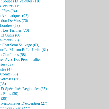
 : Soupes Et Veloutés (116)
À Visiter (115)
 Fêtes (94)
t Aromatiques (93)
ction De Vins (76)
 Londres (73)
 : Les Terrines (70)
 Et Outils (66)
'humeur (65)
e Chat Semi Sauvage (63)
ur La Maison Et Le Jardin (61)
 : Confitures (58)
res Avec Des Personnalités
ées (53)
rtes (47)
 Comté (38)
Adresses (36)
(35)
 Et Spécialités Régionales (35)
 : Pains (30)
 (28)
 Personnages D'exception (27)
nivore - Paris (27)