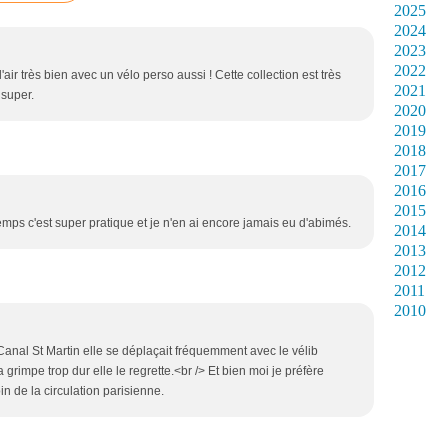
2025
2024
2023
2022
air très bien avec un vélo perso aussi ! Cette collection est très
2021
 super.
2020
2019
2018
2017
2016
2015
 temps c'est super pratique et je n'en ai encore jamais eu d'abimés.
2014
2013
2012
2011
2010
 Canal St Martin elle se déplaçait fréquemment avec le vélib
rimpe trop dur elle le regrette.<br /> Et bien moi je préfère
in de la circulation parisienne.