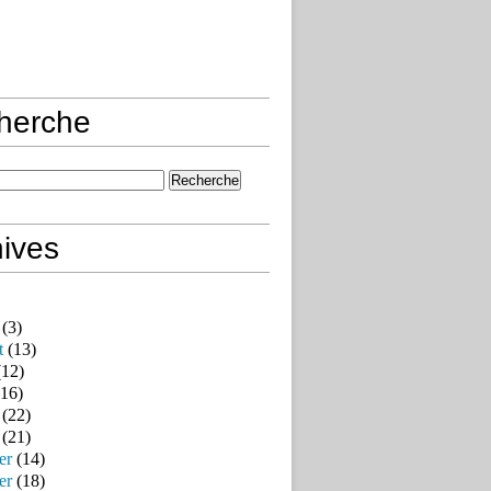
herche
ives
(3)
t
(13)
12)
16)
(22)
(21)
er
(14)
er
(18)