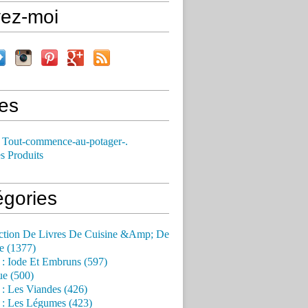
vez-moi
es
 Tout-commence-au-potager-.
s Produits
égories
ction De Livres De Cuisine &Amp; De
e (1377)
 : Iode Et Embruns (597)
ue (500)
 : Les Viandes (426)
 : Les Légumes (423)