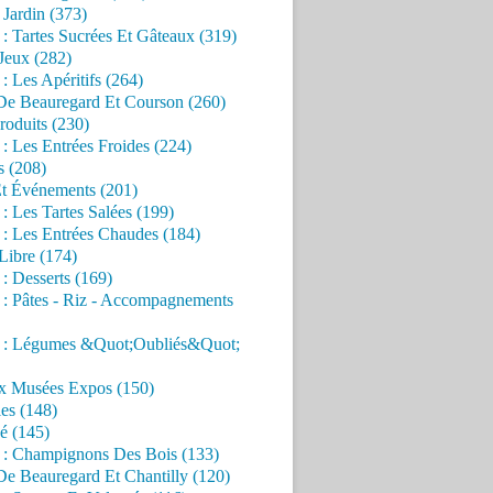
Jardin (373)
 : Tartes Sucrées Et Gâteaux (319)
Jeux (282)
 : Les Apéritifs (264)
 De Beauregard Et Courson (260)
roduits (230)
 : Les Entrées Froides (224)
s (208)
Et Événements (201)
 : Les Tartes Salées (199)
 : Les Entrées Chaudes (184)
Libre (174)
 : Desserts (169)
 : Pâtes - Riz - Accompagnements
s : Légumes &Quot;Oubliés&Quot;
x Musées Expos (150)
es (148)
é (145)
s : Champignons Des Bois (133)
De Beauregard Et Chantilly (120)