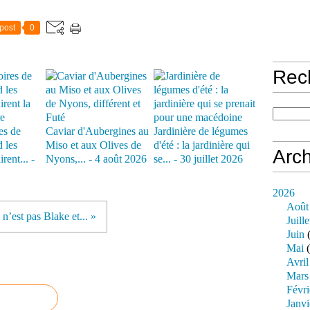
post
0
Rec
es de
Caviar d'Aubergines au
Jardinière de légumes
 les
Miso et aux Olives de
d'été : la jardinière qui
Arch
rent... -
Nyons,... - 4 août 2026
se... - 30 juillet 2026
2026
Août
 n’est pas Blake et... »
Juille
Juin
(
Mai
(
Avril
Mars
Févri
Janvi