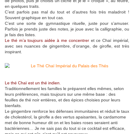
de photos, puis je choisis un cliché et je le « croque », au feutre,
en quelques traits.
C’est parfois pas mal du tout et d’autres fois très maladroit !
Souvent graphique en tout cas.
C’est une sorte de gymnastique rituelle, juste pour s’amuser.
Parfois je prends juste des notes, je joue avec la calligraphie, ou
je fais des listes.
Le thé m’a toujours aidée à me concentrer
et ce Chaï impérial,
avec ses nuances de gingembre, d’orange, de girofle, est très
inspirant.
Le thé Chaï est un thé indien.
Traditionnellement les familles le préparent elles mêmes, selon
leurs préférences, mais toujours sur une même base : des
feuilles de thé noir entières, et des épices choisies pour leurs
bienfaits.
Le gingembre renforce les défenses immunitaires et réduit le taux
de cholestérol, la girofle a des vertus apaisantes, la cardamome
met de bonne humeur dit on et les baies roses seraient anti
bactériennes… Je ne sais pas du tout si ce cocktail est efficace,