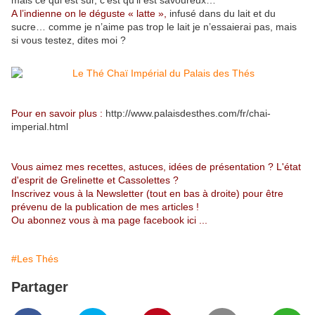
mais ce qui est sûr, c’est qu’il est savoureux…
A l’indienne on le déguste « latte »,
infusé dans du lait et du
sucre… comme je n’aime pas trop le lait je n’essaierai pas, mais
si vous testez, dites moi ?
Pour en savoir plus :
http://www.palaisdesthes.com/fr/chai-
imperial.html
Vous aimez mes recettes, astuces, idées de présentation ? L'état
d'esprit de Grelinette et Cassolettes ?
Inscrivez vous à la Newsletter (tout en bas à droite) pour être
prévenu de la publication de mes articles !
Ou abonnez vous à
ma page facebook ici
...
#Les Thés
Partager