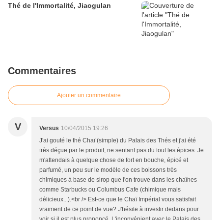
Thé de l'Immortalité, Jiaogulan
Commentaires
Ajouter un commentaire
V
Versus
10/04/2015 19:26
J'ai gouté le thé Chaï (simple) du Palais des Thés et j'ai été
très déçue par le produit, ne sentant pas du tout les épices. Je
m'attendais à quelque chose de fort en bouche, épicé et
parfumé, un peu sur le modèle de ces boissons très
chimiques à base de sirop que l'on trouve dans les chaînes
comme Starbucks ou Columbus Cafe (chimique mais
délicieux...).<br /> Est-ce que le Chaï Impérial vous satisfait
vraiment de ce point de vue? J'hésite à investir dedans pour
voir si il est plus prononcé. L'inconvénient avec le Palais des