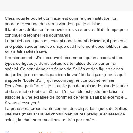
Chez nous le poulet dominical est comme une institution, on
adore et c'est une des rares viandes que je cuisine.
Il faut donc drôlement renouveler les saveurs au fil du temps pour
continuer d'étonner les gourmands.
Le poulet aux figues est exceptionnellement délicieux, il présente
une petite saveur miellée unique et difficilement descriptible, mais
tout a fait satisfaisante.
Premier secret : J'ai découvert récemment qu'en associant deux
types de figues je démultipliais les tonalités de ce parfum si
spécial. Ce sont donc des figues de Solliès et des figues vertes
du jardin (je ne connais pas bien la variété du figuier je crois qu'il
s'appelle "boule d'or") qui accompagnent ce poulet fermier.
Deuxième petit "truc" : je n'oublie pas de tapisser le plat de laurier
et de sarriette tout de même...L'ensemble est juste un délice, à
associer à une écrasée de pommes de terre à l'ail par exemple...
A vous d'essayer !
La peau sera croustillante comme des chips, les figues de Sollies
juteuses (mais il faut les choisir bien mûres presque éclatées de
soleil), la chair sera moelleuse et très parfumée...