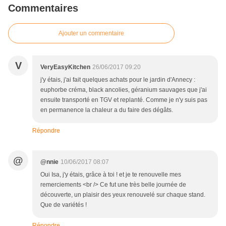
Commentaires
Ajouter un commentaire
V
VeryEasyKitchen
26/06/2017 09:20
j'y étais, j'ai fait quelques achats pour le jardin d'Annecy :
euphorbe créma, black ancolies, géranium sauvages que j'ai
ensuite transporté en TGV et replanté. Comme je n'y suis pas
en permanence la chaleur a du faire des dégâts.
Répondre
@
@nnie
10/06/2017 08:07
Oui Isa, j'y étais, grâce à toi ! et je te renouvelle mes
remerciements <br /> Ce fut une très belle journée de
découverte, un plaisir des yeux renouvelé sur chaque stand.
Que de variétés !
Répondre