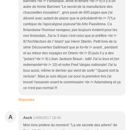
Barrows.<br /> Fantasque, drôle et tendre.<br /> 6) il y a un
autre de Annie Barrows "Le secret de la manufacture des
chaussettes inusables" , gros pavé de 600 pages que j'ai
dévoré avec autant de plaisir que le précédent!<br /> 7)"Le
cantique de l'apocalypse joyeuse"de Arto Paasilinna. Ce
finlandaise l'humour ravageur, pas toujours évident pour les
non finlandais. J'ai lu 3 mais c'est celui que je préfère.<br />
8)"Architecture de l' Islam" par Henri Stierlin. Petit livre de la
série Découvertes Gallimard que je lis<br /> avant , pendant
et au retour des voyages en Orient.<br /> Et puis il y a des
"polars"<br /> 9) Lilian Jackson Braun - tutti! J'ai lu tous et j'en
redemande!<br /> 10) et notre Fred Vargas nationale! J'ai lu
tous aussi, même le dernier qui vient de sortir " Quand sort la
recluse". Mais je suis déçue car pour la première fois j'ai
trouvé l'assassin avant le commissaire <br /> Adamsberg et ça
ce n'est pas normal !!!
Répondre
A
Asch
14/06/2017 18:46
Mon livre prefere du moment: "La vie secrete des arbres" de