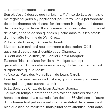
1. La correspondance de Voltaire...
Bon ok c'est là dessus que j'ai fait ma Maîtrise de Lettres mais je
me régale toujours à y papillonner pour retrouver la personnalité
de ce bonhomme ahurissant, foncièrement intelligent, qui donne
de vraies leçons de vie. Il était curieux, amoureux des hommes et
de la vie, et parle de son quotidien jusque dans tous les détails
d'un honnête Homme du XVIIIème...
2. Le fait du Prince, d'Amélie Nothomb...
Livre de train mais qui nous emmène à destination. Où il est
question d'usurpation d'identité et de Champagne...
3. Cent ans de Solitude, de Gabriel Garcia Marquez...
Raconte l'histoire d'une famille au Mexique sur sept
générations... Où les allégories et les symboles prennent autant
d'importance que la réalité...
4. Alice au Pays des Merveilles... de Lewis Caroll.
Pour le côté sans limites de l'histoire, qu'on connait par coeur
mais qui a toujours autant d'attrait...
5. La Série des Chats de Lilian Jackson Braun...
J'ai mis du temps à entrer dans ces romans policiers dont les
héros sont deux chats siamois, l'un doté de 36 vibrisses et l'autre
d'un charme tout pattes de velours. Si au début de la série il est
bien question de meurtres, mais plutôt softs attention, sauf dans