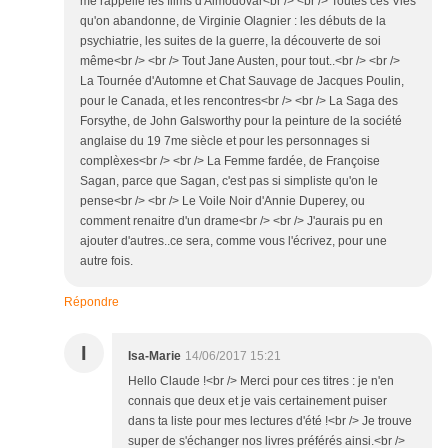
me rappelle les films d'Almodovar<br /> <br /> Toutes ces Vies
qu'on abandonne, de Virginie Olagnier : les débuts de la
psychiatrie, les suites de la guerre, la découverte de soi
même<br /> <br /> Tout Jane Austen, pour tout..<br /> <br />
La Tournée d'Automne et Chat Sauvage de Jacques Poulin,
pour le Canada, et les rencontres<br /> <br /> La Saga des
Forsythe, de John Galsworthy pour la peinture de la société
anglaise du 19 7me siècle et pour les personnages si
complèxes<br /> <br /> La Femme fardée, de Françoise
Sagan, parce que Sagan, c'est pas si simpliste qu'on le
pense<br /> <br /> Le Voile Noir d'Annie Duperey, ou
comment renaitre d'un drame<br /> <br /> J'aurais pu en
ajouter d'autres..ce sera, comme vous l'écrivez, pour une
autre fois.
Répondre
I
Isa-Marie
14/06/2017 15:21
Hello Claude !<br /> Merci pour ces titres : je n'en
connais que deux et je vais certainement puiser
dans ta liste pour mes lectures d'été !<br /> Je trouve
super de s'échanger nos livres préférés ainsi.<br />