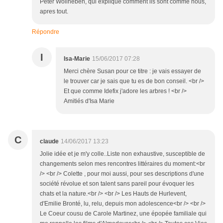
Peter Wollheben, qui explique comment ils sont comme nous,
apres tout.
Répondre
I
Isa-Marie
15/06/2017 07:28
Merci chère Susan pour ce titre : je vais essayer de
le trouver car je sais que tu es de bon conseil. <br />
Et que comme Idefix j'adore les arbres ! <br />
Amitiés d'Isa Marie
C
claude
14/06/2017 13:23
Jolie idée et je m'y colle..Liste non exhaustive, susceptible de
changements selon mes rencontres littéraires du moment:<br
/> <br /> Colette , pour moi aussi, pour ses descriptions d'une
société révolue et son talent sans pareil pour évoquer les
chats et la nature.<br /> <br /> Les Hauts de Hurlevent,
d'Emilie Bronté, lu, relu, depuis mon adolescence<br /> <br />
Le Coeur cousu de Carole Martinez, une épopée familiale qui