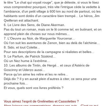
le titre "Le chat qui voyait rouge", que je déteste, si vous le lisez
vous comprendrez pourquoi, très vite l'intrigue cède la vedette à
l'ambiance, d'un petit village à 600 km au nord de partout, où les
habitants sont dotés d'un caractère bien trempé... Le héros, Jim
Qwilleran est attachant.
6. Le Livre des Sens, de Diane Akerman.
Pas du tout un roman, mais on le lit comme tel, en butinant, et on
apprend plein de choses sur nous mêmes...
7. L'Oeuvre au Noir, de Marguerite Yourcenar...
Où l'on suit les aventures de Zenon, bien au delà de l'alchimie...
8. Sido, et tout Colette...
Pour ses descriptions de la campagne si réalistes et belles...
9. Le Parfum, de Patrick Süskind...
Où un Nez hume à l'extrême...
10. Les albums de Tintin, de Hergé... et ceux d'Astérix de
Goscinny et Uderzo aussi...
Parce qu'on aime les relire et les re relire...
Déjà dix ? Il y en aurait plein d'autres à citer, ce sera pour une
prochaine fois...
Et vous, quels sont vos livres préférés ?
Vous aimez l'esprit de Grelinettes et Cassolettes ?
Alors laissez vos commentaires, donnez vos avis... C'est ce qui