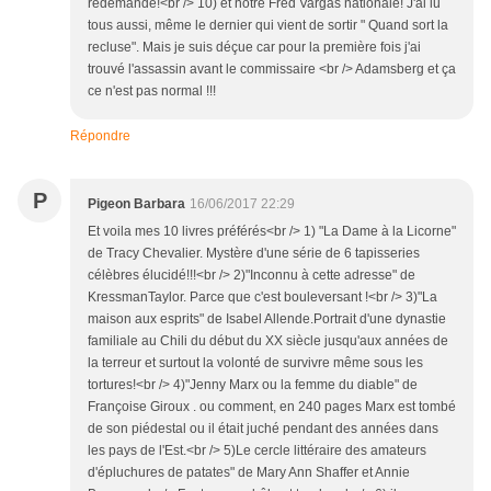
redemande!<br /> 10) et notre Fred Vargas nationale! J'ai lu
tous aussi, même le dernier qui vient de sortir " Quand sort la
recluse". Mais je suis déçue car pour la première fois j'ai
trouvé l'assassin avant le commissaire <br /> Adamsberg et ça
ce n'est pas normal !!!
Répondre
P
Pigeon Barbara
16/06/2017 22:29
Et voila mes 10 livres préférés<br /> 1) "La Dame à la Licorne"
de Tracy Chevalier. Mystère d'une série de 6 tapisseries
célèbres élucidé!!!<br /> 2)"Inconnu à cette adresse" de
KressmanTaylor. Parce que c'est bouleversant !<br /> 3)"La
maison aux esprits" de Isabel Allende.Portrait d'une dynastie
familiale au Chili du début du XX siècle jusqu'aux années de
la terreur et surtout la volonté de survivre même sous les
tortures!<br /> 4)"Jenny Marx ou la femme du diable" de
Françoise Giroux . ou comment, en 240 pages Marx est tombé
de son piédestal ou il était juché pendant des années dans
les pays de l'Est.<br /> 5)Le cercle littéraire des amateurs
d'épluchures de patates" de Mary Ann Shaffer et Annie