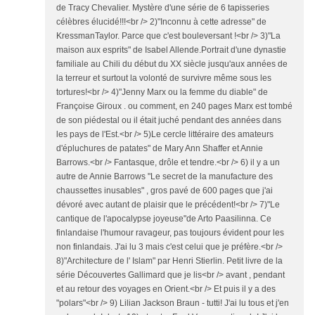
de Tracy Chevalier. Mystère d'une série de 6 tapisseries
célèbres élucidé!!!<br /> 2)"Inconnu à cette adresse" de
KressmanTaylor. Parce que c'est bouleversant !<br /> 3)"La
maison aux esprits" de Isabel Allende.Portrait d'une dynastie
familiale au Chili du début du XX siècle jusqu'aux années de
la terreur et surtout la volonté de survivre même sous les
tortures!<br /> 4)"Jenny Marx ou la femme du diable" de
Françoise Giroux . ou comment, en 240 pages Marx est tombé
de son piédestal ou il était juché pendant des années dans
les pays de l'Est.<br /> 5)Le cercle littéraire des amateurs
d'épluchures de patates" de Mary Ann Shaffer et Annie
Barrows.<br /> Fantasque, drôle et tendre.<br /> 6) il y a un
autre de Annie Barrows "Le secret de la manufacture des
chaussettes inusables" , gros pavé de 600 pages que j'ai
dévoré avec autant de plaisir que le précédent!<br /> 7)"Le
cantique de l'apocalypse joyeuse"de Arto Paasilinna. Ce
finlandaise l'humour ravageur, pas toujours évident pour les
non finlandais. J'ai lu 3 mais c'est celui que je préfère.<br />
8)"Architecture de l' Islam" par Henri Stierlin. Petit livre de la
série Découvertes Gallimard que je lis<br /> avant , pendant
et au retour des voyages en Orient.<br /> Et puis il y a des
"polars"<br /> 9) Lilian Jackson Braun - tutti! J'ai lu tous et j'en