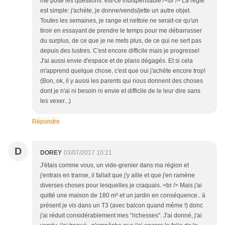
me pose les questions: est-ce indispensable?<br /> La règle
est simple: j'achète, je donne/vends/jette un autre objet.
Toutes les semaines, je range et nettoie ne serait-ce qu'un
tiroir en essayant de prendre le temps pour me débarrasser
du surplus, de ce que je ne mets plus, de ce qui ne sert pas
depuis des lustres. C'est encore difficile mais je progresse!
J'ai aussi envie d'espace et de plans dégagés. Et si cela
m'apprend quelque chose, c'est que oui j'achète encore trop!
(Bon, ok, il y aussi les parents qui nous donnent des choses
dont je n'ai ni besoin ni envie et difficile de le leur dire sans
les vexer...)
Répondre
D
DOREY
03/07/2017 10:21
J'étais comme vous, un vide-grenier dans ma région et
j'entrais en transe, il fallait que j'y aille et que j'en ramène
diverses choses pour lesquelles je craquais. <br /> Mais j'ai
quitté une maison de 180 m² et un jardin en conséquence.. à
présent je vis dans un T3 (avec balcon quand même !) donc
j'ai réduit considérablement mes "richesses". J'ai donné, j'ai