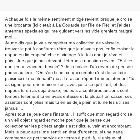
A chaque fois le même sentiment mitigé revient lorsque je croise
une brocante (ici c'était à La Couarde sur l'Ile de Ré), et j'ai des
antennes spéciales qui me guident vers les vide greniers malgré
moi...
Je me dis que je vais compléter ma collection de vaisselle,
trouver le pot à confitures rétro que je n'avais pas, enfin croiser la
nappe en lin empesé chic et vintage à la fois dont je rêve et
puis... lorsque je suis devant, l'éternelle question revient. "Est-ce
que j'en ai vraiment besoin" ? Je la balaie d'un revers de pensée
primesautière : "On s'en fiche, ce qui compte c'est de se faire
plaisir ici et maintenant" mais la raison répond immédiatement "tu
as signé pour une maison zen, avec juste ce qu'il faut, et des
nappes tu en as déjà douze, les pots à confitures anciens sont
tombés tellement tu en avais entassé et la plupart on cassé, ces
assiettes sont jolies mais tu en as déjà plein et tu ne les utilises
jamais"...
Après tout se joue dans l'instant... Il suffit que mon regard croise
un vieil objet ringard et moche pour que je pense que
collectionner les pichets anglais est ridicule, vain et encombrant.
Mais je peux aussi me sentir en état d'urgence, si une nana
commente ce petit service de verres à pied là, si unique, si