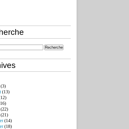
herche
ives
(3)
t
(13)
12)
16)
(22)
(21)
er
(14)
er
(18)