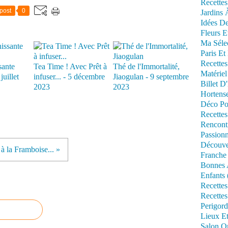
Recettes
post
0
Jardins 
Idées De
Fleurs E
Ma Séle
Paris Et
Recettes
sante
Tea Time ! Avec Prêt à
Thé de l'Immortalité,
Matériel
juillet
infuser... - 5 décembre
Jiaogulan - 9 septembre
Billet D
2023
2023
Hortens
Déco Po
Recettes
Rencont
Passionn
Découve
 à la Framboise... »
Franche
Bonnes 
Enfants 
Recettes
Recettes
Perigord
Lieux Et
Salon Om