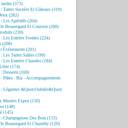
Jardin (373)
 : Tartes Sucrées Et Gâteaux (319)
Jeux (282)
 : Les Apéritifs (264)
 De Beauregard Et Courson (260)
roduits (230)
 : Les Entrées Froides (224)
s (208)
Et Événements (201)
 : Les Tartes Salées (199)
 : Les Entrées Chaudes (184)
Libre (174)
 : Desserts (169)
 : Pâtes - Riz - Accompagnements
s : Légumes &Quot;Oubliés&Quot;
x Musées Expos (150)
es (148)
é (145)
s : Champignons Des Bois (133)
De Beauregard Et Chantilly (120)