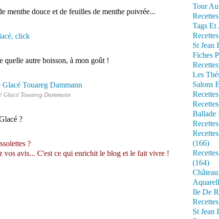
Tour Au 
 de menthe douce et de feuilles de menthe poivrée...
Recettes
Tags Et 
Recettes
cé, click
St Jean
Fiches P
te quelle autre boisson, à mon goût !
Recettes
Les Thé
Salons 
Recettes
é Glacé Touareg Dammann
Recettes
Ballade 
 Glacé ?
Recettes
Recettes
(166)
ssolettes ?
Recette
s avis... C'est ce qui enrichit le blog et le fait vivre !
(164)
Château
Aquarell
Ile De R
Recette
St Jean 