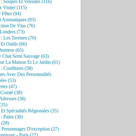
 : Soupes Et Veloutés (116)
À Visiter (115)
 Fêtes (94)
t Aromatiques (93)
ction De Vins (76)
 Londres (73)
 : Les Terrines (70)
 Et Outils (66)
'humeur (65)
e Chat Semi Sauvage (63)
ur La Maison Et Le Jardin (61)
 : Confitures (58)
res Avec Des Personnalités
ées (53)
rtes (47)
 Comté (38)
Adresses (36)
(35)
 Et Spécialités Régionales (35)
 : Pains (30)
 (28)
 Personnages D'exception (27)
nivore - Paris (27)