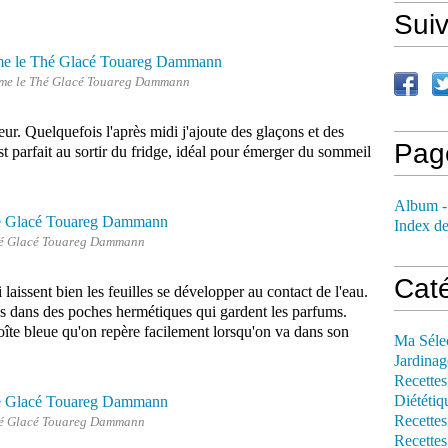
Sui
me le Thé Glacé Touareg Dammann
heur. Quelquefois l'après midi j'ajoute des glaçons et des
Pag
 est parfait au sortir du fridge, idéal pour émerger du sommeil
Album -
Index de
é Glacé Touareg Dammann
Cat
 laissent bien les feuilles se développer au contact de l'eau.
 dans des poches hermétiques qui gardent les parfums.
îte bleue qu'on repère facilement lorsqu'on va dans son
Ma Séle
Jardinag
Recettes
Diététiq
Recettes
é Glacé Touareg Dammann
Recettes