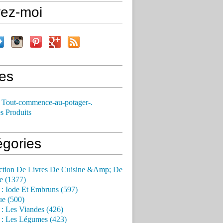
vez-moi
es
 Tout-commence-au-potager-.
s Produits
égories
ction De Livres De Cuisine &Amp; De
e (1377)
 : Iode Et Embruns (597)
ue (500)
 : Les Viandes (426)
 : Les Légumes (423)