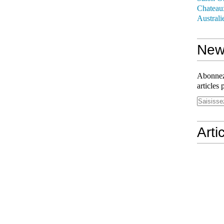
Chateau
Australi
News
Abonnez-
articles 
Arti