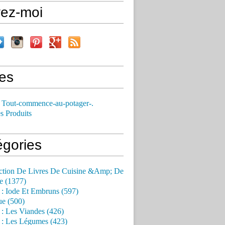
vez-moi
es
 Tout-commence-au-potager-.
s Produits
égories
ction De Livres De Cuisine &Amp; De
e (1377)
 : Iode Et Embruns (597)
ue (500)
 : Les Viandes (426)
 : Les Légumes (423)