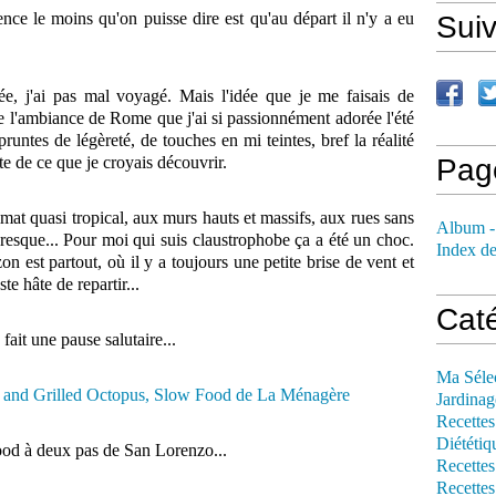
ce le moins qu'on puisse dire est qu'au départ il n'y a eu
Sui
uée, j'ai pas mal voyagé. Mais l'idée que je me faisais de
e l'ambiance de Rome que j'ai si passionnément adorée l'été
runtes de légèreté, de touches en mi teintes, bref la réalité
te de ce que je croyais découvrir.
Pag
imat quasi tropical, aux murs hauts et massifs, aux rues sans
Album -
presque... Pour moi qui suis claustrophobe ça a été un choc.
Index de
on est partout, où il y a toujours une petite brise de vent et
te hâte de repartir...
Cat
ait une pause salutaire...
Ma Séle
Jardinag
Recettes
Diététiq
od à deux pas de San Lorenzo...
Recettes
Recettes