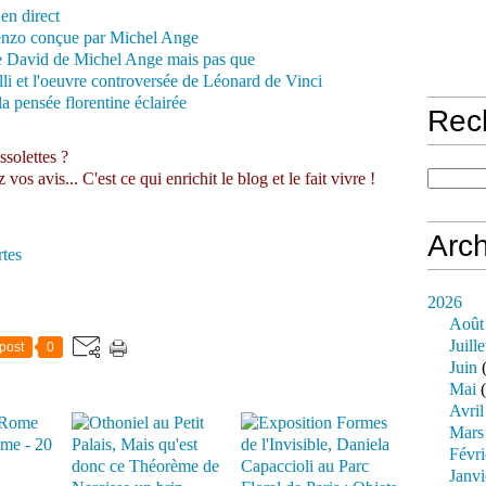
en direct
enzo conçue par Michel Ange
le David de Michel Ange mais pas que
elli et l'oeuvre controversée de Léonard de Vinci
 pensée florentine éclairée
Rec
ssolettes ?
s avis... C'est ce qui enrichit le blog et le fait vivre !
Arch
tes
2026
Août
Juille
post
0
Juin
(
Mai
(
Avril
Mars
me - 20
Févri
Janvi