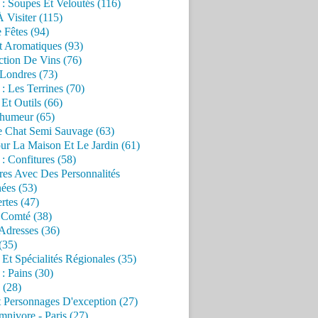
 : Soupes Et Veloutés (116)
À Visiter (115)
 Fêtes (94)
t Aromatiques (93)
ction De Vins (76)
 Londres (73)
 : Les Terrines (70)
 Et Outils (66)
'humeur (65)
e Chat Semi Sauvage (63)
ur La Maison Et Le Jardin (61)
 : Confitures (58)
res Avec Des Personnalités
ées (53)
rtes (47)
 Comté (38)
Adresses (36)
(35)
 Et Spécialités Régionales (35)
 : Pains (30)
 (28)
 Personnages D'exception (27)
nivore - Paris (27)