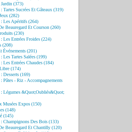
Jardin (373)
 : Tartes Sucrées Et Gâteaux (319)
Jeux (282)
 : Les Apéritifs (264)
 De Beauregard Et Courson (260)
roduits (230)
 : Les Entrées Froides (224)
s (208)
Et Événements (201)
 : Les Tartes Salées (199)
 : Les Entrées Chaudes (184)
Libre (174)
 : Desserts (169)
 : Pâtes - Riz - Accompagnements
s : Légumes &Quot;Oubliés&Quot;
x Musées Expos (150)
es (148)
é (145)
s : Champignons Des Bois (133)
De Beauregard Et Chantilly (120)