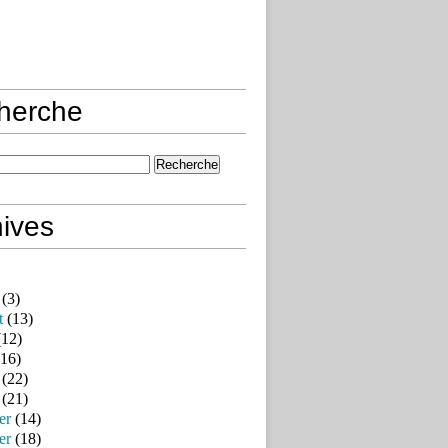
herche
ives
(3)
t
(13)
12)
16)
(22)
(21)
er
(14)
er
(18)