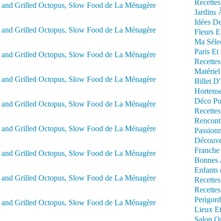
Recettes
Jardins 
Idées De
Fleurs E
Ma Séle
Paris Et
Recettes
Matériel
Billet D
Hortens
Déco Po
Recettes
Rencont
Passionn
Découve
Franche
Bonnes 
Enfants 
Recettes
Recettes
Perigord
Lieux Et
Salon Om