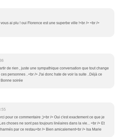
vous ai plu ! oui Florence est une superbe ville !<br /> <br />
36
rtir de rien , juste une sympathique conversation que tout change
 ces personnes ..<br /> J'ai donc hate de voir la suite ..Déjà ce
/> Bonne soirée
8:55
rci pour ce commentaire ;)<br /> Oui c'est exactement ce que je
 Les choses ne sont pas toujours linéaires dans la vie... <br /> Et
charmés par ce restau<br /> Bien amicalement<br /> Isa Marie