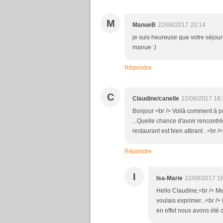
M
ManueB
22/08/2017 20:14
je suis heureuse que votre séjour 
manue :)
Répondre
C
Claudine/canelle
22/08/2017 18:
Bonjour <br /> Voilà comment à pa
...Quelle chance d'avoir rencontré
restaurant est bien attirant ..<br 
Répondre
I
Isa-Marie
22/08/2017 1
Hello Claudine,<br /> Me
voulais exprimer...<br />
en effet nous avons été 