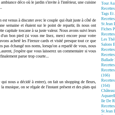
 ambiance déco où le jardin s'invite à l'intérieur, une cuisine
Tour Au 
..
Recettes
Tags Et 
Recettes
n est venus à discuter avec le couple qui était juste à côté de
St Jean
ne semaine et étaient sur le point de repartir, ils nous ont
Fiches P
tte capitale toscane à sa juste valeur. Nous avons suivi leurs
Recettes
s d'un bon pied (si vous me lisez, merci encore pour votre
Les Thé
vons acheté les Firenze cards et visité presque tout ce que
Salons 
ns pas échangé nos noms, lorsqu'on a reparlé de vous, nous
Recettes
aurent, j'espère que vous laisserez un commentaire si vous
Recettes
 finalement parue trop courte...
Ballade 
Recettes
Recettes
(166)
Recette
ui nous a décidé à entrer), on fait un shopping de fleurs,
(164)
 la musique, on se régale de l'instant présent et des plats qui
Château
Aquarell
Ile De R
Recette
St Jean 