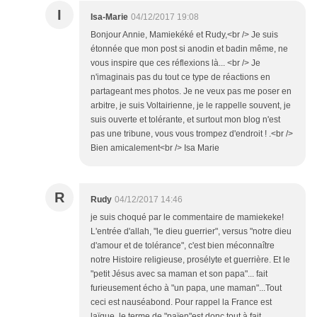
I
Isa-Marie
04/12/2017 19:08
Bonjour Annie, Mamiekéké et Rudy,<br /> Je suis
étonnée que mon post si anodin et badin même, ne
vous inspire que ces réflexions là... <br /> Je
n'imaginais pas du tout ce type de réactions en
partageant mes photos. Je ne veux pas me poser en
arbitre, je suis Voltairienne, je le rappelle souvent, je
suis ouverte et tolérante, et surtout mon blog n'est
pas une tribune, vous vous trompez d'endroit ! .<br />
Bien amicalement<br /> Isa Marie
R
Rudy
04/12/2017 14:46
je suis choqué par le commentaire de mamiekeke!
L'entrée d'allah, "le dieu guerrier", versus "notre dieu
d'amour et de tolérance", c'est bien méconnaître
notre Histoire religieuse, prosélyte et guerrière. Et le
"petit Jésus avec sa maman et son papa"... fait
furieusement écho à "un papa, une maman"...Tout
ceci est nauséabond. Pour rappel la France est
laïque, le terme de "païen"est donc tout à fait