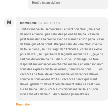
Renée (mamiekéké).
M
mamiekeke
29/11/2017 17:33
Tout est merveilleusement beau et sent bon Noël , mais celui
de notre enfance , pas celui des païens ha ha ha , celui du
petit Jésus dans sa crèche avec sa maman et son papa , celui
de l'âne gris et du bœuf . Bref pas celui du Père Noël inventé
de toute pièce , sauf s'il s'agit de St Nicolas , car lui il a existé
pour de vrai , sauf peut-être la légende autour de lui , ça je ne
sait pas du tout ha ha ha . <br /> <br /> Dommage , ce Noël
disparait aux oubliettes on cherche même à enterrer son nom
sous des expressions fallacieuses , pauvres de nous ...... Les
vacances de Noël deviennent même les vacances d'hiver ,
comme si nous avions droit au vacances parce que vient
l'hiver , grrrrrrr on devient complétement fadas ça c'est bien
sûr ha ha ha . <br /> <br /> Gros bisous marseillais du soir
mon amie et à demain . <br /> Renée (mamiekéké).
Répondre