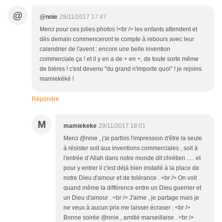
@
@nnie
29/11/2017 17:47
Merci pour ces jolies photos !<br /> les enfants attendent et
dès demain commenceront le compte à rebours avec leur
calendrier de l'avent : encore une belle invention
commerciale ça ! et il y en a de + en +, de toute sorte même
de bières ! c'est devenu "du grand n'importe quoi" ! je rejoins
mamiekéké !
Répondre
M
mamiekeke
29/11/2017 18:01
Merci @nnie , j'ai parfois l'impression d'être la seule
à résister soit aux inventions commerciales , soit à
l'entrée d’Allah dans notre monde dit chrétien ..... et
pour y entrer il c'est déjà bien installé à la place de
notre Dieu d'amour et de tolérance . <br /> On voit
quand même la différence entre un Dieu guerrier et
un Dieu d'amour . <br /> J'aime , je partage mais je
ne veux à aucun prix me laisser écraser . <br />
Bonne soirée @nnie , amitié marseillaise . <br />