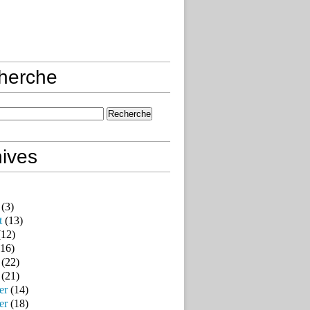
herche
ives
(3)
t
(13)
12)
16)
(22)
(21)
er
(14)
er
(18)