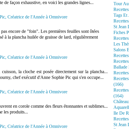
e de façon exhaustive, en voici les grandes lignes...
Tour Au 
Recettes
Tags Et 
Recettes
St Jean
nt pas encore de "foin". Les premières feuilles sont ôtées
Fiches P
ssé à la plancha huilée de graisse de lard, régulièrement
Recettes
Les Thé
Salons 
Recettes
Recettes
Ballade 
 cuisson, la cloche est posée directement sur la plancha...
Recettes
Bourny, chef exécutif d'Anne Sophie Pic qui s'en occupe...
Recettes
(166)
Recette
(164)
Château
s'ouvrent en corole comme des fleurs étonnantes et sublimes...
Aquarell
 les produits...
Ile De R
Recette
St Jean 