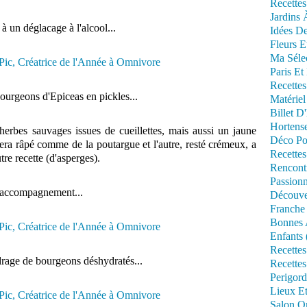
Recettes
Jardins 
à un déglacage à l'alcool...
Idées De
Fleurs E
Ma Séle
Paris Et
Recettes
ourgeons d'Epiceas en pickles...
Matériel
Billet D
Hortens
herbes sauvages issues de cueillettes, mais aussi un jaune
Déco Po
 sera râpé comme de la poutargue et l'autre, resté crémeux, a
Recettes
tre recette (d'asperges).
Rencont
Passionn
 accompagnement...
Découve
Franche
Bonnes 
Enfants 
Recettes
age de bourgeons déshydratés...
Recettes
Perigord
Lieux Et
Salon Om