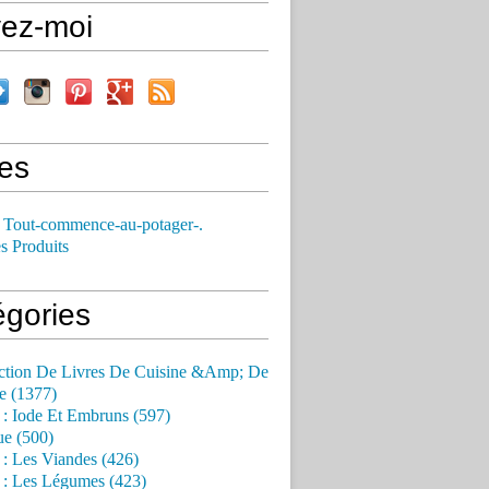
vez-moi
es
 Tout-commence-au-potager-.
s Produits
égories
ction De Livres De Cuisine &Amp; De
e (1377)
 : Iode Et Embruns (597)
ue (500)
 : Les Viandes (426)
 : Les Légumes (423)