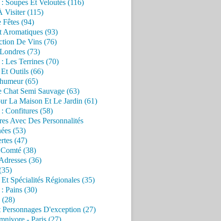
 : Soupes Et Veloutés (116)
À Visiter (115)
 Fêtes (94)
t Aromatiques (93)
ction De Vins (76)
 Londres (73)
 : Les Terrines (70)
 Et Outils (66)
'humeur (65)
e Chat Semi Sauvage (63)
ur La Maison Et Le Jardin (61)
 : Confitures (58)
res Avec Des Personnalités
ées (53)
rtes (47)
 Comté (38)
Adresses (36)
(35)
 Et Spécialités Régionales (35)
 : Pains (30)
 (28)
 Personnages D'exception (27)
nivore - Paris (27)