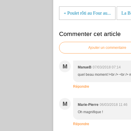
« Poulet rôti au Four au...
La B
Commenter cet article
Ajouter un commentaire
M
ManueB
07/03/2018 07:14
quel beau moment !<br /> <br /> 
Répondre
M
Marie-Pierre
06/03/2018 11:46
Oh magnifique !
Répondre