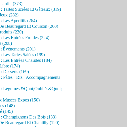
Jardin (373)
 : Tartes Sucrées Et Gâteaux (319)
Jeux (282)
 : Les Apéritifs (264)
 De Beauregard Et Courson (260)
roduits (230)
 : Les Entrées Froides (224)
s (208)
Et Événements (201)
 : Les Tartes Salées (199)
 : Les Entrées Chaudes (184)
Libre (174)
 : Desserts (169)
 : Pâtes - Riz - Accompagnements
s : Légumes &Quot;Oubliés&Quot;
x Musées Expos (150)
es (148)
é (145)
s : Champignons Des Bois (133)
De Beauregard Et Chantilly (120)