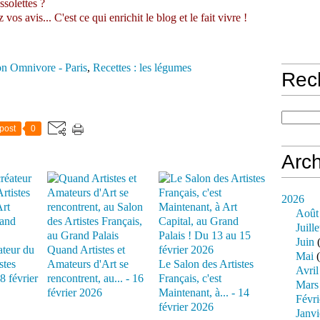
ssolettes ?
s avis... C'est ce qui enrichit le blog et le fait vivre !
on Omnivore - Paris
,
Recettes : les légumes
Rec
post
0
Arch
2026
Août
Juille
Juin
(
ateur du
Quand Artistes et
Mai
(
stes
Amateurs d'Art se
Le Salon des Artistes
Avril
18 février
rencontrent, au... - 16
Français, c'est
Mars
février 2026
Maintenant, à... - 14
Févri
février 2026
Janvi