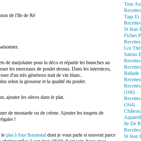
Tour Au 
Recettes
non de l'Ile de Ré
Tags Et 
Recettes
St Jean
Fiches P
Recettes
saisonner.
Les Thé
Salons 
Recettes
ts de marjolaine pour la déco et répartir les branches au
Recettes
 Poser les morceaux de poulet dessus. Dans les interstices,
Ballade 
rroser d'un très généreux trait de vin blanc.
Recettes
s selon la grosseur et la qualité du poulet.
Recettes
(166)
, ajouter les olives dans le plat.
Recette
(164)
Château
ionner de moutarde ou de crème. Ajouter les toupets de
Aquarell
égaler !
Ile De R
Recette
s le
plat à four Baumstal
dont je vous parle si souvent parce
St Jean 