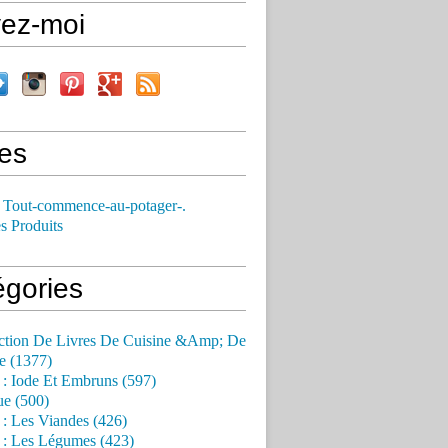
vez-moi
es
 Tout-commence-au-potager-.
s Produits
égories
ction De Livres De Cuisine &Amp; De
e (1377)
 : Iode Et Embruns (597)
ue (500)
 : Les Viandes (426)
 : Les Légumes (423)