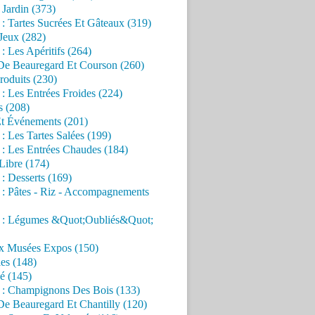
Jardin (373)
 : Tartes Sucrées Et Gâteaux (319)
Jeux (282)
 : Les Apéritifs (264)
 De Beauregard Et Courson (260)
roduits (230)
 : Les Entrées Froides (224)
s (208)
Et Événements (201)
 : Les Tartes Salées (199)
 : Les Entrées Chaudes (184)
Libre (174)
 : Desserts (169)
 : Pâtes - Riz - Accompagnements
s : Légumes &Quot;Oubliés&Quot;
x Musées Expos (150)
es (148)
é (145)
s : Champignons Des Bois (133)
De Beauregard Et Chantilly (120)