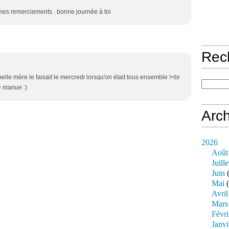
s mes remerciements . bonne journée à toi
Rec
lle mère le faisait le mercredi lorsqu'on était tous ensemble !<br
/> manue :)
Arch
2026
Août
Juille
Juin
(
Mai
(
Avril
Mars
Févri
Janvi