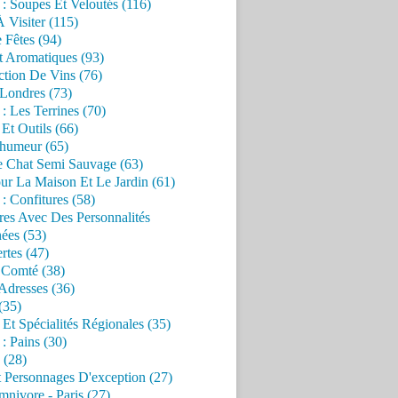
 : Soupes Et Veloutés (116)
À Visiter (115)
 Fêtes (94)
t Aromatiques (93)
ction De Vins (76)
 Londres (73)
 : Les Terrines (70)
 Et Outils (66)
'humeur (65)
e Chat Semi Sauvage (63)
ur La Maison Et Le Jardin (61)
 : Confitures (58)
res Avec Des Personnalités
ées (53)
rtes (47)
 Comté (38)
Adresses (36)
(35)
 Et Spécialités Régionales (35)
 : Pains (30)
 (28)
 Personnages D'exception (27)
nivore - Paris (27)