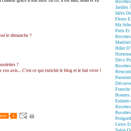
la chaleur grâce à son inox 18/10, il est sain, beau et va
Recettes
Jardins 
Idées De
Fleurs E
Ma Séle
Paris Et
ussi le dimanche ?
Recettes
Matériel
Billet D
Hortens
Déco Po
ssolettes ?
Recettes
s avis... C'est ce qui enrichit le blog et le fait vivre !
Rencont
Passionn
Découve
Franche
Bonnes 
Enfants 
Recettes
Recettes
post
0
Perigord
Lieux Et
Salon Om