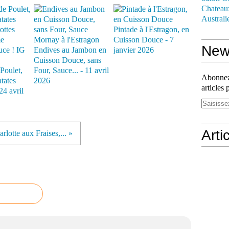
Chateau
Australi
Pintade à l'Estragon, en
Cuisson Douce - 7
News
Endives au Jambon en
janvier 2026
Cuisson Douce, sans
Poulet,
Four, Sauce... - 11 avril
Abonnez-
atates
2026
articles 
24 avril
Arti
rlotte aux Fraises,... »