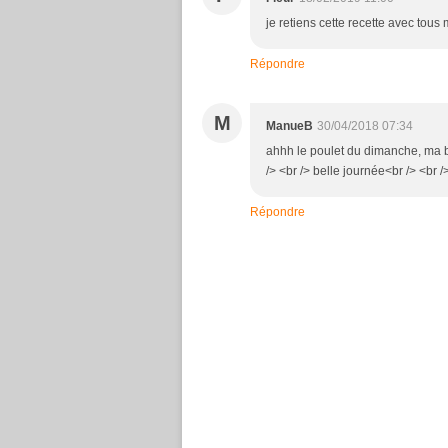
je retiens cette recette avec tou
Répondre
M
ManueB
30/04/2018 07:34
ahhh le poulet du dimanche, ma be
/> <br /> belle journée<br /> <br 
Répondre