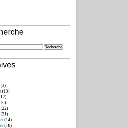
herche
ives
(3)
t
(13)
12)
16)
(22)
(21)
er
(14)
er
(18)