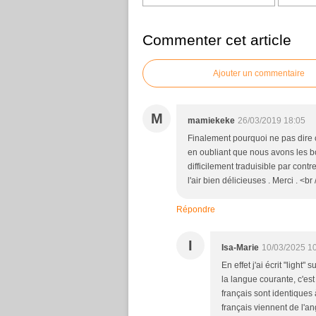
Commenter cet article
Ajouter un commentaire
M
mamiekeke
26/03/2019 18:05
Finalement pourquoi ne pas dire 
en oubliant que nous avons les bo
difficilement traduisible par cont
l'air bien délicieuses . Merci . <b
Répondre
I
Isa-Marie
10/03/2025 1
En effet j'ai écrit "ligh
la langue courante, c'est
français sont identiques
français viennent de l'ang