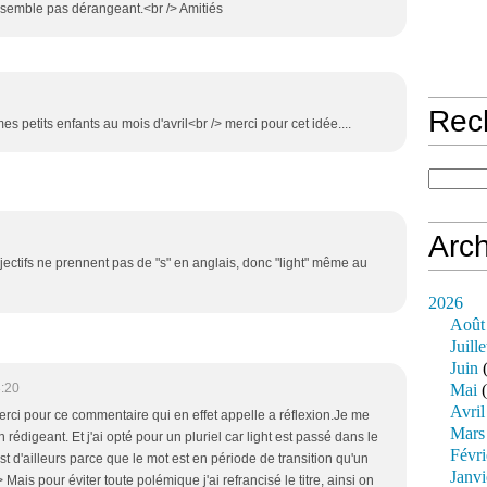
 semble pas dérangeant.<br /> Amitiés
Rec
es petits enfants au mois d'avril<br /> merci pour cet idée....
Arch
ectifs ne prennent pas de "s" en anglais, donc "light" même au
2026
Août
Juille
Juin
(
:20
Mai
(
Avril
rci pour ce commentaire qui en effet appelle a réflexion.Je me
Mars
 rédigeant. Et j'ai opté pour un pluriel car light est passé dans le
Févri
st d'ailleurs parce que le mot est en période de transition qu'un
Janvi
/> Mais pour éviter toute polémique j'ai refrancisé le titre, ainsi on