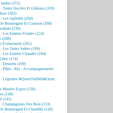
Jardin (372)
 : Tartes Sucrées Et Gâteaux (319)
Jeux (282)
 : Les Apéritifs (264)
 De Beauregard Et Courson (260)
roduits (230)
 : Les Entrées Froides (224)
s (208)
Et Événements (201)
 : Les Tartes Salées (199)
 : Les Entrées Chaudes (184)
Libre (174)
 : Desserts (169)
 : Pâtes - Riz - Accompagnements
s : Légumes &Quot;Oubliés&Quot;
x Musées Expos (150)
es (148)
é (145)
s : Champignons Des Bois (133)
De Beauregard Et Chantilly (120)