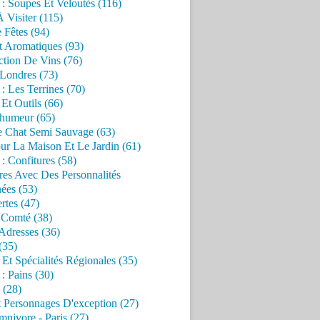
 : Soupes Et Veloutés (116)
À Visiter (115)
 Fêtes (94)
t Aromatiques (93)
ction De Vins (76)
 Londres (73)
 : Les Terrines (70)
 Et Outils (66)
'humeur (65)
e Chat Semi Sauvage (63)
ur La Maison Et Le Jardin (61)
 : Confitures (58)
res Avec Des Personnalités
ées (53)
rtes (47)
 Comté (38)
Adresses (36)
(35)
 Et Spécialités Régionales (35)
 : Pains (30)
 (28)
 Personnages D'exception (27)
nivore - Paris (27)