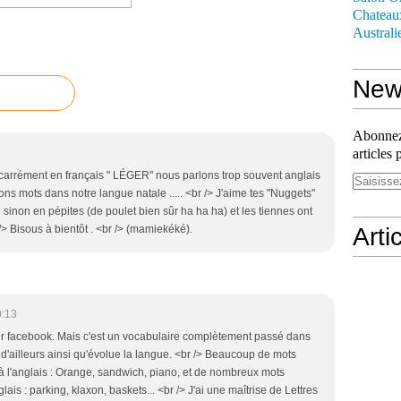
Chateau
Australi
News
Abonnez-
articles 
carrément en français " LÉGER" nous parlons trop souvent anglais
ns mots dans notre langue natale ..... <br /> J'aime tes "Nuggets"
re sinon en pépites (de poulet bien sûr ha ha ha) et les tiennes ont
r /> Bisous à bientôt . <br /> (mamiekéké).
Arti
0:13
t" sur facebook. Mais c'est un vocabulaire complètement passé dans
 d'ailleurs ainsi qu'évolue la langue. <br /> Beaucoup de mots
 à l'anglais : Orange, sandwich, piano, et de nombreux mots
lais : parking, klaxon, baskets... <br /> J'ai une maîtrise de Lettres