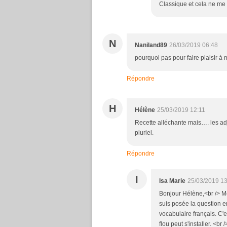
Classique et cela ne me
N
Naniland89
26/03/2019 06:48
pourquoi pas pour faire plaisir à m
Répondre
H
Hélène
25/03/2019 12:11
Recette alléchante mais…. les adj
pluriel.
Répondre
I
Isa Marie
25/03/2019 13
Bonjour Hélène,<br /> Me
suis posée la question en
vocabulaire français. C'e
flou peut s'installer. <br 