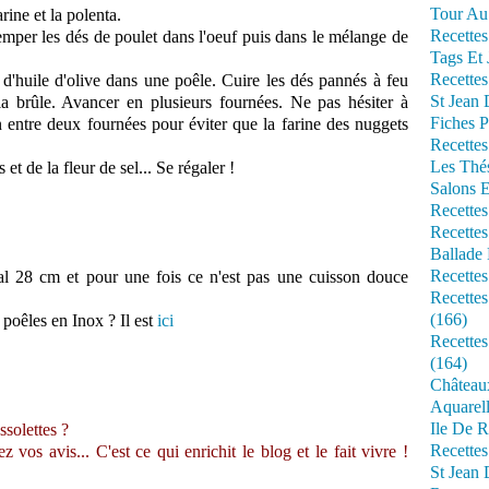
Tour Au 
rine et la polenta.
Recettes
emper les dés de poulet dans l'oeuf puis dans le mélange de
Tags Et 
Recettes
 d'huile d'olive dans une poêle. Cuire les dés pannés à feu
St Jean
la brûle. Avancer en plusieurs fournées. Ne pas hésiter à
Fiches P
n entre deux fournées pour éviter que la farine des nuggets
Recettes
Les Thé
et de la fleur de sel... Se régaler !
Salons 
Recettes
Recettes
Ballade 
Recettes
tal 28 cm et pour une fois ce n'est pas une cuisson douce
Recettes
(166)
 poêles en Inox ? Il est
ici
Recette
(164)
Château
Aquarell
Ile De R
ssolettes ?
Recette
vos avis... C'est ce qui enrichit le blog et le fait vivre !
St Jean 