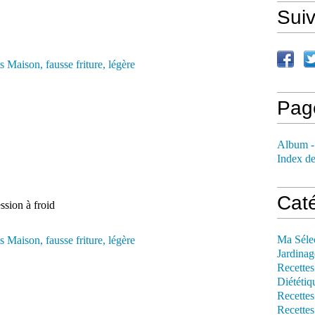
Sui
Pag
Album -
Index de
Cat
ssion à froid
Ma Séle
Jardinag
Recettes
Diététiq
Recettes
Recettes