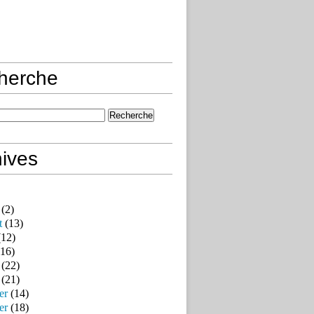
herche
ives
(2)
t
(13)
12)
16)
(22)
(21)
er
(14)
er
(18)