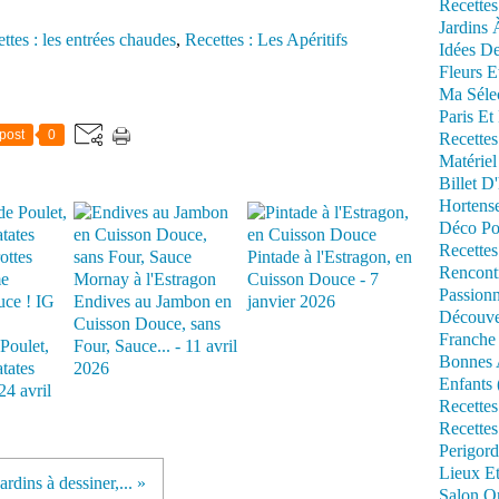
Recettes
Jardins 
ttes : les entrées chaudes
,
Recettes : Les Apéritifs
Idées De
Fleurs E
Ma Séle
Paris Et
post
0
Recettes
Matériel
Billet D
Hortens
Déco Po
Recettes
Pintade à l'Estragon, en
Rencont
Cuisson Douce - 7
Passionn
Endives au Jambon en
janvier 2026
Découve
Cuisson Douce, sans
Franche
Poulet,
Four, Sauce... - 11 avril
Bonnes 
atates
2026
Enfants 
24 avril
Recettes
Recettes
Perigord
Lieux Et
Jardins à dessiner,... »
Salon Om