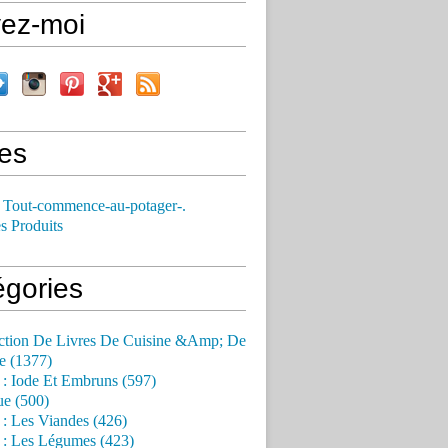
vez-moi
es
 Tout-commence-au-potager-.
s Produits
égories
ction De Livres De Cuisine &Amp; De
e (1377)
 : Iode Et Embruns (597)
ue (500)
 : Les Viandes (426)
 : Les Légumes (423)