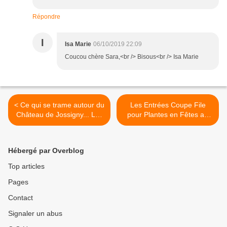
Répondre
I
Isa Marie
06/10/2019 22:09
Coucou chère Sara,<br /> Bisous<br /> Isa Marie
< Ce qui se trame autour du
Les Entrées Coupe File
Château de Jossigny... Les
pour Plantes en Fêtes au
Journées des Plantes & Art
Château d'Orcher sont
du Jardin les 5 et 6 Octobre
pour... >
Hébergé par Overblog
Top articles
Pages
Contact
Signaler un abus