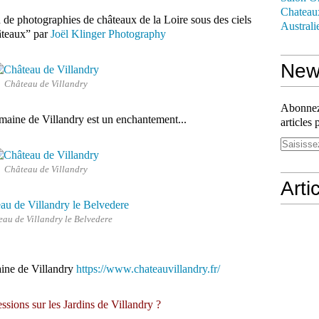
Chateau
n
de photographies de châteaux de la Loire sous des ciels
Australi
âteaux” par
Joël Klinger Photography
News
Château de Villandry
Abonnez-
maine de Villandry est un enchantement...
articles 
Château de Villandry
Arti
au de Villandry le Belvedere
aine de Villandry
https://www.chateauvillandry.fr/
sions sur les Jardins de Villandry ?