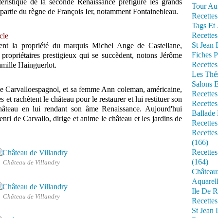
ctéristique de la seconde Renaissance préfigure les grands
Tour Au 
 partie du règne de François Ier, notamment Fontainebleau.
Recettes
Tags Et 
Recettes
cle
St Jean
ent la propriété du marquis Michel Ange de Castellane,
Fiches P
ropriétaires prestigieux qui se succèdent, notons Jérôme
Recettes
amille Hainguerlot.
Les Thé
Salons 
 Carvalloespagnol, et sa femme Ann coleman, américaine,
Recettes
 et rachètent le château pour le restaurer et lui restituer son
Recettes
château en lui rendant son âme Renaissance. Aujourd'hui
Ballade 
Henri de Carvallo, dirige et anime le château et les jardins de
Recettes
Recettes
(166)
Recette
(164)
Château de Villandry
Château
Aquarell
Ile De R
Château de Villandry
Recette
St Jean 