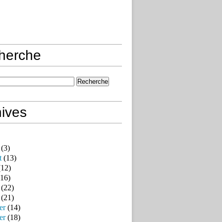
herche
ives
(3)
t
(13)
12)
16)
(22)
(21)
er
(14)
er
(18)