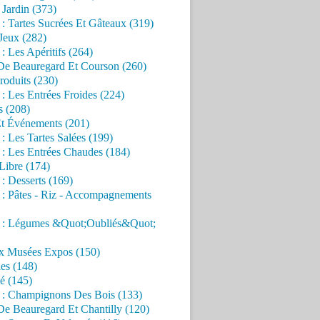
Jardin (373)
 : Tartes Sucrées Et Gâteaux (319)
Jeux (282)
 : Les Apéritifs (264)
 De Beauregard Et Courson (260)
roduits (230)
 : Les Entrées Froides (224)
s (208)
Et Événements (201)
 : Les Tartes Salées (199)
 : Les Entrées Chaudes (184)
Libre (174)
 : Desserts (169)
 : Pâtes - Riz - Accompagnements
s : Légumes &Quot;Oubliés&Quot;
x Musées Expos (150)
es (148)
é (145)
s : Champignons Des Bois (133)
De Beauregard Et Chantilly (120)