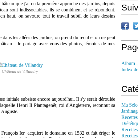
 Château que j'ai eu la première approche des jardins, depuis
Sui
âteau sont indissociables, ils se combinent et se répondent.
'en haut, on savoure tout le travail subtil de leurs dessins
 dans les allées des jardins, on prend du recul et on ne peut
château... Je partage avec vous des photos, témoins de mes
Pag
Album -
Index de
Château de Villandry
Cat
e initiale subsiste encore aujourd'hui. Il s'y serait déroulée
Ma Séle
aquelle Henri II Plantagenêt, roi d'Angleterre, reconnut sa
Jardinag
e Auguste.
Recettes
Diététiq
Recettes
 François Ier, acquiert le domaine en 1532 et fait ériger le
Recettes