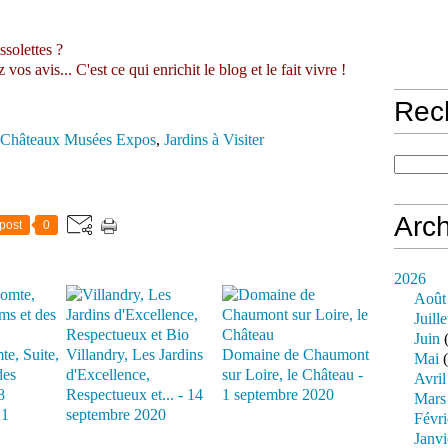
ssolettes ?
s avis... C'est ce qui enrichit le blog et le fait vivre !
Rec
Châteaux Musées Expos
,
Jardins à Visiter
Arch
post
0
2026
Août
Juille
Juin
(
te, Suite,
Villandry, Les Jardins
Domaine de Chaumont
Mai
(
des
d'Excellence,
sur Loire, le Château -
Avril
8
Respectueux et... - 14
1 septembre 2020
Mars
21
septembre 2020
Févri
Janvi