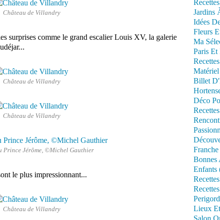
Recettes
Jardins 
Château de Villandry
Idées De
Fleurs E
ies surprises comme le grand escalier Louis XV, la galerie
Ma Séle
udéjar...
Paris Et
Recettes
Matériel
Billet D
Château de Villandry
Hortens
Déco Po
Recettes
Château de Villandry
Rencont
Passionn
Découve
Franche
 Prince Jérôme, ©Michel Gauthier
Bonnes 
Enfants 
sont le plus impressionnant...
Recettes
Recettes
Perigord
Lieux Et
Château de Villandry
Salon Om