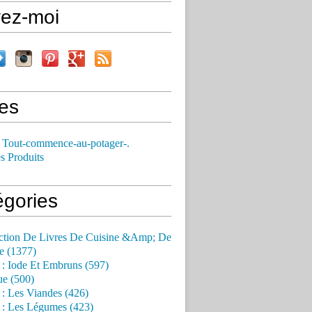
vez-moi
es
 Tout-commence-au-potager-.
s Produits
égories
ction De Livres De Cuisine &Amp; De
e (1377)
 : Iode Et Embruns (597)
ue (500)
 : Les Viandes (426)
 : Les Légumes (423)