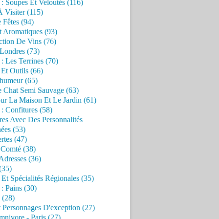
 : Soupes Et Veloutés (116)
À Visiter (115)
 Fêtes (94)
t Aromatiques (93)
ction De Vins (76)
 Londres (73)
 : Les Terrines (70)
 Et Outils (66)
'humeur (65)
e Chat Semi Sauvage (63)
ur La Maison Et Le Jardin (61)
 : Confitures (58)
res Avec Des Personnalités
ées (53)
rtes (47)
 Comté (38)
Adresses (36)
(35)
 Et Spécialités Régionales (35)
 : Pains (30)
 (28)
 Personnages D'exception (27)
nivore - Paris (27)