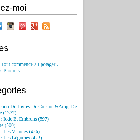
vez-moi
es
 Tout-commence-au-potager-.
s Produits
égories
ction De Livres De Cuisine &Amp; De
e (1377)
 : Iode Et Embruns (597)
ue (500)
 : Les Viandes (426)
 : Les Légumes (423)