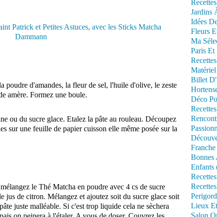
Recettes
Jardins 
Idées De
Fleurs E
Ma Séle
Paris Et
Recettes
Matériel
Billet D
 poudre d'amandes, la fleur de sel, l'huile d'olive, le zeste
Hortens
mande amère. Formez une boule.
Déco Po
Recettes
Rencont
arine ou du sucre glace. Etalez la pâte au rouleau. Découpez
Passionn
 les sur une feuille de papier cuisson elle même posée sur la
Découve
Franche
Bonnes 
Enfants 
Recettes
Recettes
: mélangez le Thé Matcha en poudre avec 4 cs de sucre
Perigord
e jus de citron. Mélangez et ajoutez soit du sucre glace soit
Lieux Et
pâte juste malléable. Si c'est trop liquide cela ne sèchera
Salon Om
épais on peinera à l'étaler. A vous de doser. Couvrez les