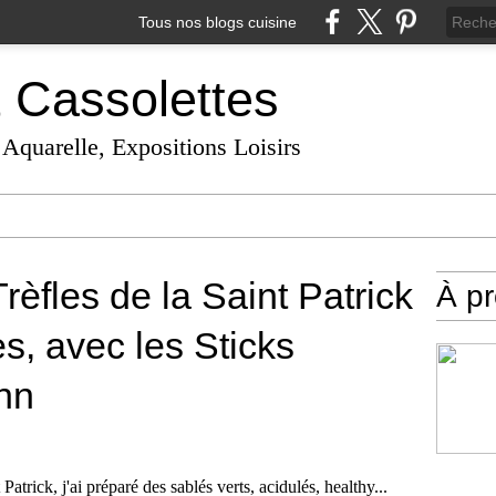
Tous nos blogs cuisine
t Cassolettes
 Aquarelle, Expositions Loisirs
èfles de la Saint Patrick
À p
es, avec les Sticks
nn
Patrick, j'ai préparé des sablés verts, acidulés, healthy...