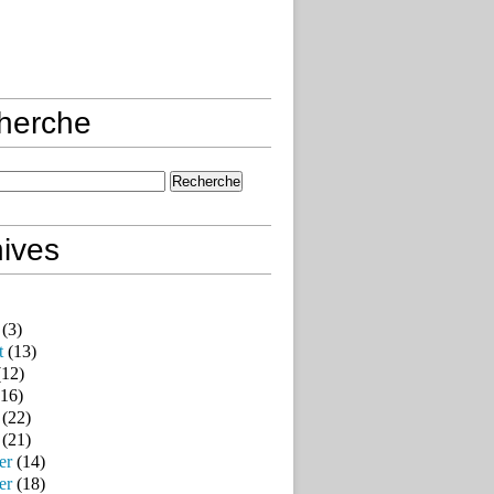
herche
ives
(3)
t
(13)
12)
16)
(22)
(21)
er
(14)
er
(18)