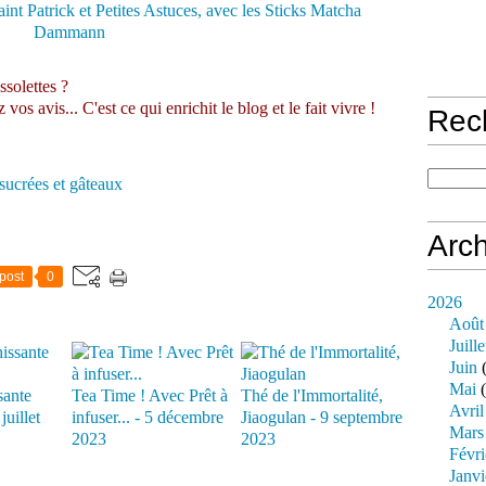
ssolettes ?
s avis... C'est ce qui enrichit le blog et le fait vivre !
Rec
 sucrées et gâteaux
Arch
post
0
2026
Août
Juille
Juin
(
Mai
(
sante
Tea Time ! Avec Prêt à
Thé de l'Immortalité,
Avril
juillet
infuser... - 5 décembre
Jiaogulan - 9 septembre
Mars
2023
2023
Févri
Janvi