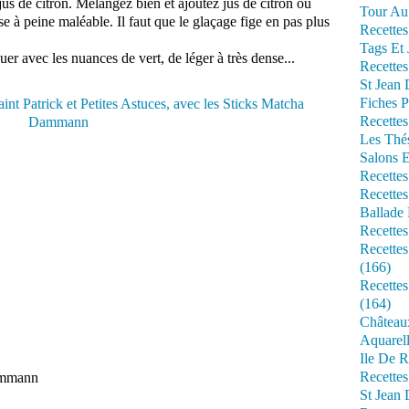
jus de citron. Mélangez bien et ajoutez jus de citron ou
Tour Au 
e à peine maléable. Il faut que le glaçage fige en pas plus
Recettes
Tags Et 
r avec les nuances de vert, de léger à très dense...
Recettes
St Jean
Fiches P
Recettes
Les Thé
Salons 
Recettes
Recettes
Ballade 
Recettes
Recettes
(166)
Recette
(164)
Château
Aquarell
Ile De R
Recette
ammann
St Jean 