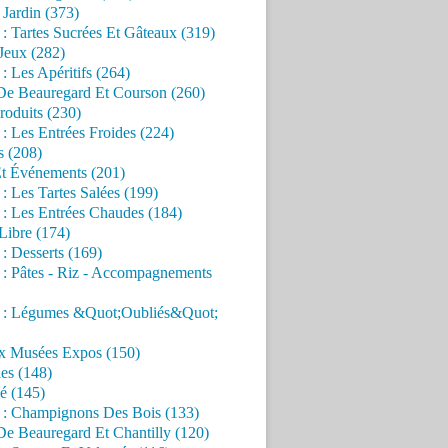
Jardin (373)
 : Tartes Sucrées Et Gâteaux (319)
Jeux (282)
 : Les Apéritifs (264)
 De Beauregard Et Courson (260)
roduits (230)
 : Les Entrées Froides (224)
s (208)
Et Événements (201)
 : Les Tartes Salées (199)
 : Les Entrées Chaudes (184)
Libre (174)
 : Desserts (169)
 : Pâtes - Riz - Accompagnements
s : Légumes &Quot;Oubliés&Quot;
x Musées Expos (150)
es (148)
é (145)
s : Champignons Des Bois (133)
De Beauregard Et Chantilly (120)