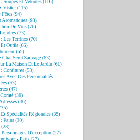
 : Soupes Et Veloutés (116)
À Visiter (115)
 Fêtes (94)
t Aromatiques (93)
ction De Vins (76)
 Londres (73)
 : Les Terrines (70)
 Et Outils (66)
'humeur (65)
e Chat Semi Sauvage (63)
ur La Maison Et Le Jardin (61)
 : Confitures (58)
res Avec Des Personnalités
ées (53)
rtes (47)
 Comté (38)
Adresses (36)
(35)
 Et Spécialités Régionales (35)
 : Pains (30)
 (28)
 Personnages D'exception (27)
nivore - Paris (27)