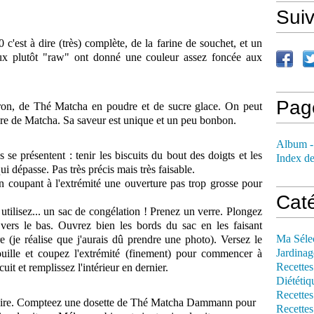
Sui
 c'est à dire (très) complète, de la farine de souchet, et un
ux plutôt "raw" ont donné une couleur assez foncée aux
Pag
ron, de Thé Matcha en poudre et de sucre glace. On peut
dre de Matcha. Sa saveur est unique et un peu bonbon.
Album -
 se présentent : tenir les biscuits du bout des doigts et les
Index de
ui dépasse. Pas très précis mais très faisable.
n coupant à l'extrémité une ouverture pas trop grosse pour
Cat
utilisez... un sac de congélation ! Prenez un verre. Plongez
vers le bas. Ouvrez bien les bords du sac en les faisant
Ma Séle
e (je réalise que j'aurais dû prendre une photo). Versez le
Jardinag
uille et coupez l'extrémité (finement) pour commencer à
Recettes
uit et remplissez l'intérieur en dernier.
Diététiq
Recettes
faire. Compteez une dosette de Thé Matcha Dammann pour
Recettes