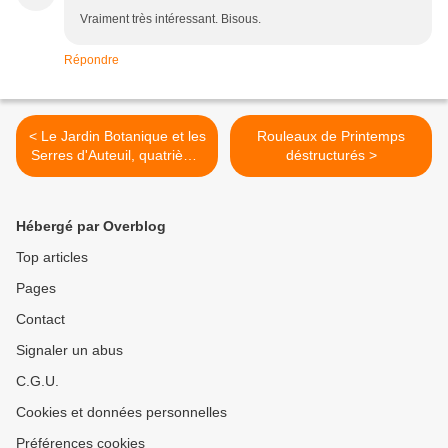
Vraiment très intéressant. Bisous.
Répondre
< Le Jardin Botanique et les
Rouleaux de Printemps
Serres d'Auteuil, quatrième
déstructurés >
partie
Hébergé par Overblog
Top articles
Pages
Contact
Signaler un abus
C.G.U.
Cookies et données personnelles
Préférences cookies