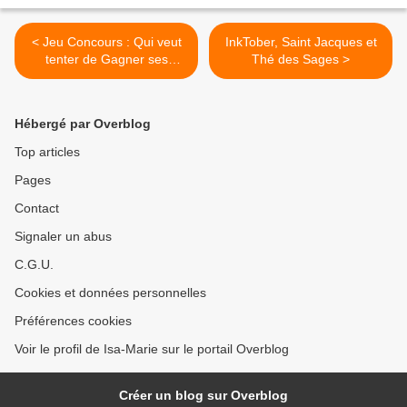
< Jeu Concours : Qui veut
InkTober, Saint Jacques et
tenter de Gagner ses
Thé des Sages >
entrées Coupe File pour les
Journées des Plantes de
Chantilly Thème Patrimoine
Hébergé par Overblog
d'Avenir avec pour
Marraine Julie Andrieu ?
Top articles
Pages
Contact
Signaler un abus
C.G.U.
Cookies et données personnelles
Préférences cookies
Voir le profil de Isa-Marie sur le portail Overblog
Créer un blog sur Overblog