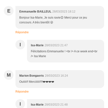
E
Emmanuelle BAILLEUL
28/03/2023 18:12
Bonjour Isa-Marie, Je suis ravie😊 Merci pour ce jeu
concours. A très bientôt 😜
Répondre
I
Isa-Marie
28/03/2023 21:47
Félicitations Emmanuelle ! <br /> A ce week end<br
/> Isa Marie
M
Marion Bongaerts
28/03/2023 16:24
Ouiiiii!! Merciiiiii!!!!❤️❤️❤️❤️
Répondre
I
Isa-Marie
28/03/2023 21:48