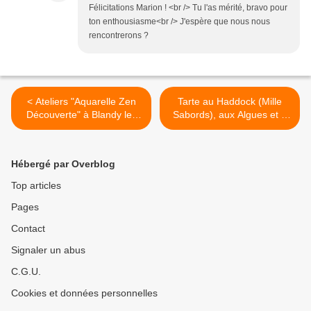
Félicitations Marion ! <br /> Tu l'as mérité, bravo pour
ton enthousiasme<br /> J'espère que nous nous
rencontrerons ?
< Ateliers "Aquarelle Zen
Tarte au Haddock (Mille
Découverte" à Blandy les
Sabords), aux Algues et à
Tours les 1er et 2 avril
l'Ail des Ours >
Hébergé par Overblog
Top articles
Pages
Contact
Signaler un abus
C.G.U.
Cookies et données personnelles