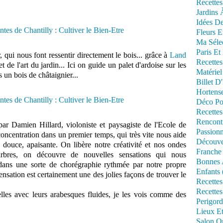
Recettes
Jardins 
Idées De
Fleurs E
Ma Séle
Paris Et
, qui nous font ressentir directement le bois... grâce à
Land
Recettes
t de l'art du jardin... Ici on guide un palet d'ardoise sur les
Matériel
 un bois de châtaignier...
Billet D
Hortens
Déco Po
Recettes
Rencont
par Damien Hillard, violoniste et paysagiste de l'Ecole de
Passionn
oncentration dans un premier temps, qui très vite nous aide
Découve
 douce, apaisante. On libère notre créativité et nos ondes
Franche
rbres, on découvre de nouvelles sensations qui nous
Bonnes 
ans une sorte de chorégraphie rythmée par notre propre
Enfants 
sensation est certainement une des jolies façons de trouver le
Recettes
Recettes
belles avec leurs arabesques fluides, je les vois comme des
Perigord
Lieux Et
Salon Om