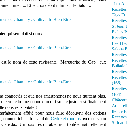
Tour Au 
nne humeur... Et le choix était infini sur le Salon...
Recettes
Tags Et 
Recettes
St Jean
Fiches P
ier qui semblait si doux...
Recettes
Les Thé
Salons 
Recettes
Recettes
est le nom de cette ravissante "Marguerite du Cap" aux
Ballade 
Recettes
Recettes
(166)
Recette
(164)
a connectés et que nos smartphones ne nous quittent plus,
Château
eule vraie bonne connexion qui sonne juste c'est finalement
Aquarell
le nous est si vitale !
Ile De R
parfaitement affûté pour nous faire découvrir des options
Recette
e, comme ici sur le stand de
Cèdre et rondins
avec ce salon
St Jean 
 Canada... Un bois très durable, non traité et naturellement