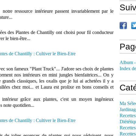
Sui
 notre ressource intérieure passent invariablement par le
ature...
nées des Plantes de Chantilly ont choisi pour fil conducteur
er le bien-être...
Pag
Album -
Index de
c son fameux "Plant Truck"... J'adore ses choix de plantes
orment nos intérieurs en mini jungles bienfaitrices... On y
 grands classiques, les oxalis que je lui ai achetées il y a
Cat
allées chez moi... et Laura est prolixe en bons conseils et
e intérieur grâce aux plantes, c'est un moyen ingénieux
Ma Séle
s note quotidien...
Jardinag
Recettes
Diététiq
Recettes
Recettes
isir de jolies essences de plantes qui nous séduisent, nous