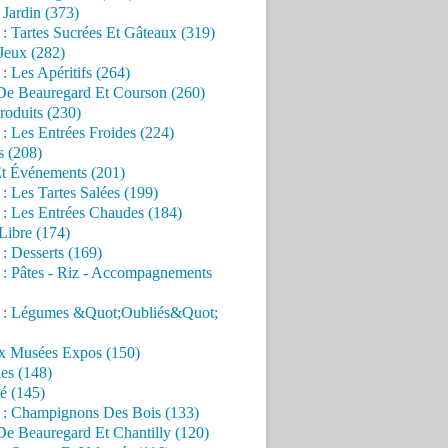
Jardin (373)
 : Tartes Sucrées Et Gâteaux (319)
Jeux (282)
 : Les Apéritifs (264)
 De Beauregard Et Courson (260)
roduits (230)
 : Les Entrées Froides (224)
s (208)
Et Événements (201)
 : Les Tartes Salées (199)
 : Les Entrées Chaudes (184)
Libre (174)
 : Desserts (169)
 : Pâtes - Riz - Accompagnements
s : Légumes &Quot;Oubliés&Quot;
x Musées Expos (150)
es (148)
é (145)
s : Champignons Des Bois (133)
De Beauregard Et Chantilly (120)