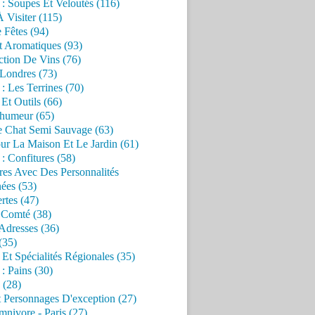
 : Soupes Et Veloutés (116)
À Visiter (115)
 Fêtes (94)
t Aromatiques (93)
ction De Vins (76)
 Londres (73)
 : Les Terrines (70)
 Et Outils (66)
'humeur (65)
e Chat Semi Sauvage (63)
ur La Maison Et Le Jardin (61)
 : Confitures (58)
res Avec Des Personnalités
ées (53)
rtes (47)
 Comté (38)
Adresses (36)
(35)
 Et Spécialités Régionales (35)
 : Pains (30)
 (28)
 Personnages D'exception (27)
nivore - Paris (27)