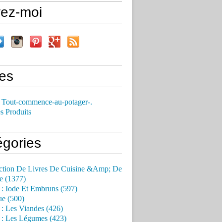
vez-moi
es
 Tout-commence-au-potager-.
s Produits
égories
ction De Livres De Cuisine &Amp; De
e (1377)
 : Iode Et Embruns (597)
ue (500)
 : Les Viandes (426)
 : Les Légumes (423)