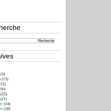
herche
ives
(3)
t
(13)
12)
16)
(22)
(21)
er
(14)
er
(18)