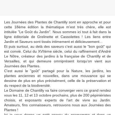
Les Journées des Plantes de Chantilly sont en approche et pour
cette 18ème édition la thématique m'est très chère, elle est
intitulée "Le Goût du Jardin". Nous sommes ici tout à fait dans la
ligne éditoriale de Grelinette et Cassolettes ! Les liens entre
Jardin et Saveurs sont tissés intimement et délicieusement...
Et puis surtout, au delà des saveurs c'est aussi le "bon goût" qui
est convié. Celui du XVIIème siècle, celui du raffinement d'André
Le Nôtre, créateur des jardins à la française de Chantilly et de
Versailles, et qui demeure omniprésent lorsqu'on vient aux
Journées des Plantes.
C'est aussi le "goût" partagé pour la Nature, les jardins, les
plantes anciennes et nouvelles, dans une mouvance qui se
dessine de plus en plus précisément, celle de la préservation et
du respect de la biodiversité.
Le Domaine de Chantilly va faire converger vers ce grand rendez
vous les 11, 12 et 13 octobre prochains, plus de 200 pépiniéristes
choisis, et exposants experts de l'art de vivre au Jardin.
Amateurs, fins connaisseurs, retrouvons nous aux Journées des
Plantes !
Ici je vous donne un petit aperçu du programme et dans un